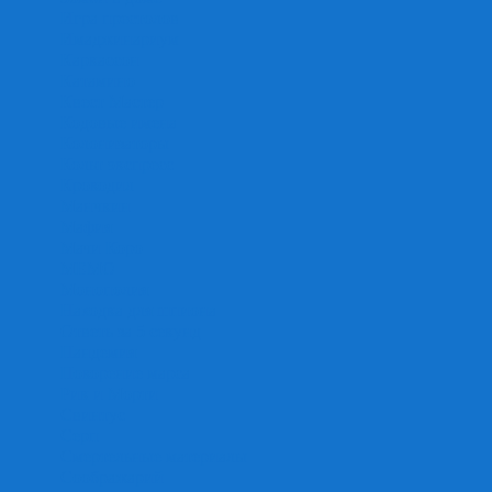
Игра престолов
Имаджинариум
Каркассон
Катамино
Квест Мастер
Кодовые имена
Колонизаторы
Кольт экспресс
Крокодил
Манчкин
Мафия
Мачи Коро
МЕМО
Монополия
Находка для шпиона
Ответь за 5 секунд
Пандемия
Покорение марса
Рик и Морти
Свинтус
Серп
Смертельные материалы
Соображарий