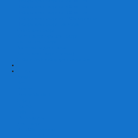
Наборы для покера на 200 фишек
Наборы для покера на 300 фишек
Наборы для покера на 500 фишек
Наборы для покера из 100% керамики
Наборы для покера Las Vegas
Сукно для покера
Карт-протекторы для покера
Фишки для покера
Аксессуары для покера
Кейсы для покера (пустые)
Собери свой набор для покера сам
+
-
Карты
Aviator
Bee
Bicycle
Bicycle Standard
Copag
Fournier
Tally-Ho
ГАФФ-карты
Для покера
Из 100% пластика
Карты от Art of Play