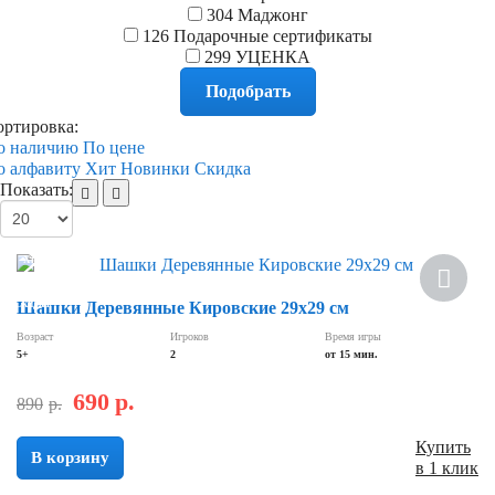
304
Маджонг
126
Подарочные сертификаты
299
УЦЕНКА
ортировка:
о наличию
По цене
о алфавиту
Хит
Новинки
Скидка
Показать:
Хит
Скидка
Шашки Деревянные Кировские 29х29 см
Возраст
Игроков
Время игры
5+
2
от 15 мин.
690
р.
890
р.
Купить
В корзину
в 1 клик