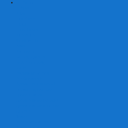
+
-
Серии
7 Чудес
Alias
Exit Квест
Fluxx
Pixel Tactics
Runebound
Small World
Азул
Активити
Башня, Дженга
Билет на поезд
Бэнг!
Взрывные котята
Воображарий
Время приключений
Гномы - вредители
Гравити фолз
Детективные истории
Детективные хроники
Диксит
Замес
Звёздные империи
Зомби в доме