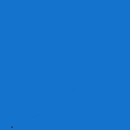
От 2 лет
От 3 лет
От 4 лет
От 5 лет
От 6 лет
От 7 лет
На внимание
Развивающие
На скорость реакции
На память
На развитие речи
Экономические
Логические
На ассоциации
Детские лото и домино
Ходилки-бродилки
Развивающие деревянные игры
Кубики историй
Наборы для опытов
Робототехника
Электронные конструкторы
Аквамозаика
Рисунки светом