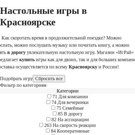
Настольные игры в
Красноярске
ак скоротать время в продолжительной поездке? Можно
оспать, можно послушать музыку или почитать книгу, а можно
зять
в дорогу
увлекательную настольную игру. Магазин «ИгРай»
редлагает
купить
игры как для двоих, так и для больших компан
оставка осуществляется по всему
Красноярску
и России!
Подобрать игру
Фильтр по категориям
Категории
71
Для компании
74
Для вечеринки
75
Семейные
85
В дорогу
82
На ассоциации
263
На скорость реакции
84
Кооперативные