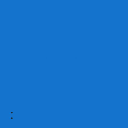
Скваеры
Уникальные
Змейки
Логические игры
Наборы головоломок
Неокубы
Металлические головоломки
Зеркальные головоломки
Смазка для головоломок
Таймеры и Маты для спидкубинга
Брелки кубиков и головоломок
Аксессуары
GAN
YJ (YongJun)
QiYi MoFangGe
Cyclone Boys
MoYu
ShengShou
YuXin
FanXin
+
-
Покер
Наборы для покера на 100 фишек