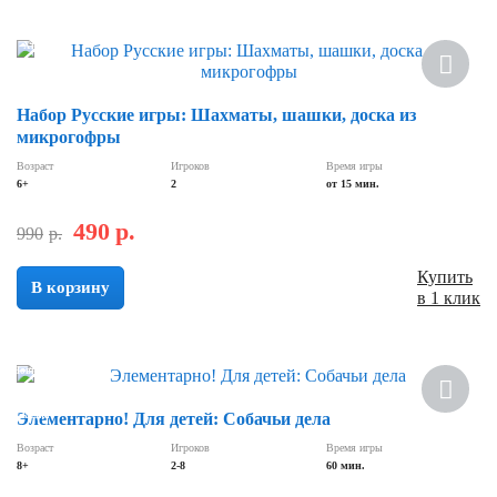
Хит
Скидка
Набор Русские игры: Шахматы, шашки, доска из
микрогофры
Возраст
Игроков
Время игры
6+
2
от 15 мин.
490
р.
990
р.
Купить
В корзину
в 1 клик
Новинка
Скидка
Элементарно! Для детей: Собачьи дела
Возраст
Игроков
Время игры
8+
2-8
60 мин.