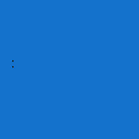
Страшные сказки
Таверна Красный Дракон
Ужас Аркхэма
Уно (UNO)
Шакал
Эволюция
Экивоки
Элементарно
Эпичные схватки боевых магов
Эрудит
+
-
Головоломки
Кубы 2х2
Кубы 3х3
Кубы 4x4
Кубы 5х5
Кубы 6х6
Кубы 7х7
Кубы 8х8 и больше
Магнитные головоломки
Пирамидки
Мегаминксы
Изменяющие форму
Скьюбы