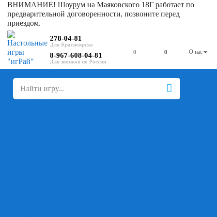
ВНИМАНИЕ! Шоурум на Маяковского 18Г работает по
предварительной договоренности, позвоните перед
приездом.
278-04-81
О нас
0
0
8-967-608-04-81
+
-
Настольные игры
Для компании
Для вечеринки
Семейные
В дорогу
На ассоциации
На скорость реакции
Кооперативные
На логику
Карточные
Абстрактные
Стратегические
Экономические
Для одного
Дуэльные