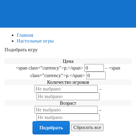
Пазлы
Деревянные пазлы
3Д Пазлы
Главная
Настольные игры
Подобрать игру
Фильтр по категориям
Цена
<span class="currency">р.</span>
–
<span
class="currency">р.</span>
Количество игроков
–
Возраст
–