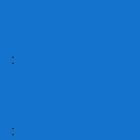
Шахматы турнирные Стаунтон
Шахматы из камня
Шахматы из металла
Шахматы из композитной смолы
Шахматы магнитные
Шахматы Шашки Нарды 3 в 1
Шахматные фигуры (без доски)
Шахматные доски (без фигур)
Шахматные ларцы (без фигур)
+
-
Нарды
Нарды с фотопечатью
Нарды резные
Нарды Армянские
Нарды кожаные
Нарды малые на 40
Нарды средние на 50
Нарды большие на 60
Фишки для нард
Зарики для нард
Сумки для нард
+
-
Детские игры