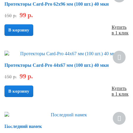
Протекторы Card-Pro 62х96 мм (100 шт.) 40 мкн
99
р.
150
р.
Купить
В корзину
в 1 клик
Скидка
Протекторы Card-Pro 44x67 мм (100 шт.) 40 мкн
99
р.
150
р.
Купить
В корзину
в 1 клик
Новинка
Скидка
Последний намек