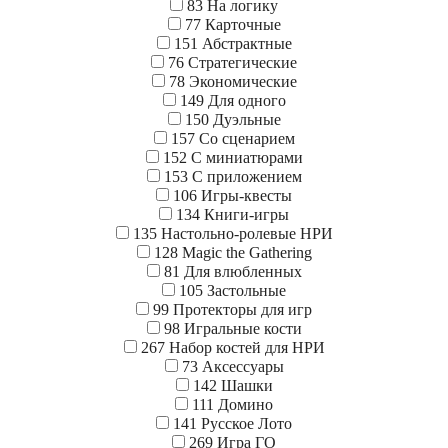
83
На логику
77
Карточные
151
Абстрактные
76
Стратегические
78
Экономические
149
Для одного
150
Дуэльные
157
Со сценарием
152
С миниатюрами
153
С приложением
106
Игры-квесты
134
Книги-игры
135
Настольно-ролевые НРИ
128
Magic the Gathering
81
Для влюбленных
105
Застольные
99
Протекторы для игр
98
Игральные кости
267
Набор костей для НРИ
73
Аксессуары
142
Шашки
111
Домино
141
Русское Лото
269
Игра ГО