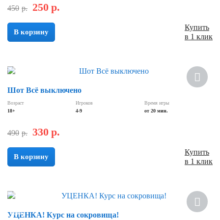
250
р.
450
р.
Купить
В корзину
в 1 клик
Скидка
Шот Всё выключено
Возраст
Игроков
Время игры
18+
4-9
от 20 мин.
330
р.
490
р.
Купить
В корзину
в 1 клик
Новинка
Скидка
УЦЕНКА! Курс на сокровища!