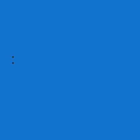
Карты от Ellusionist.com
Карты от Theory11.com
Классика от Bicycle
Классический дизайн
Наборы карт
Необычный дизайн
Специальные колоды Bicycle
ТАРО
Для фокусов и кардистри
+
-
Подарки
Метафорические ассоциативные карты
Блокноты
Браслеты
Ежедневники
Значки и пины
Конверты для денег
Планинги
Подарочные пакеты
Раскраски антистресс
Сквиши (Мялки)
Скетчбуки
Сувениры-приколы
Кружки