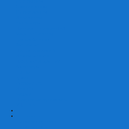
Со сценарием
С миниатюрами
С приложением
Игры-квесты
Книги-игры
Настольно-ролевые НРИ
Magic the Gathering
Для влюбленных
Застольные
Протекторы для игр
Игральные кости
Набор костей для НРИ
Аксессуары
Шашки
Домино
Русское Лото
Игра ГО
Маджонг
Подарочные сертификаты
УЦЕНКА
+
-
Шахматы
Шахматы недорогие
Шахматы резные