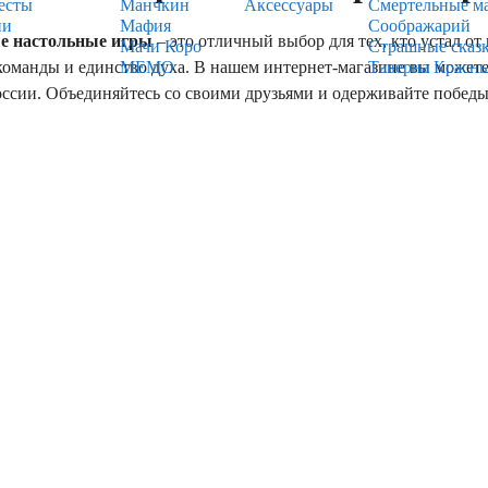
есты
Манчкин
Аксессуары
Смертельные м
ии
Мафия
Соображарий
 настольные игры
– это отличный выбор для тех, кто устал о
Мачи Коро
Страшные сказ
команды и единство духа. В нашем интернет-магазине вы может
МЕМО
Таверна Красн
ссии. Объединяйтесь со своими друзьями и одерживайте победы