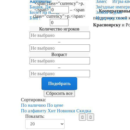
Карточные
Активити
Замес
Игры-кв
<span class="currency">р.
Башня, Дженга
Звёздные импер
</span>
–
<span
Кооперативные
Билет на поезд
Зомби в доме
class="currency">р.</span>
поддержку своей 
Бэнг!
Игра престолов
Красноярску
и Ро
Количество игроков
–
Возраст
–
Сортировка:
По наличию
По цене
По алфавиту
Хит
Новинки
Скидка
Показать: