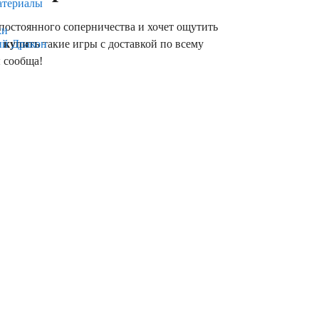
атериалы
т постоянного соперничества и хочет ощутить
ки
е
купить
такие игры с доставкой по всему
ый Дракон
 сообща!