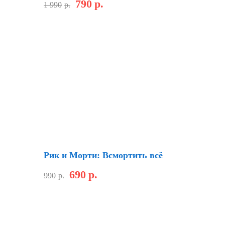
790
р.
1 990
р.
Хит
Скидка
Рик и Морти: Всмортить всё
690
р.
990
р.