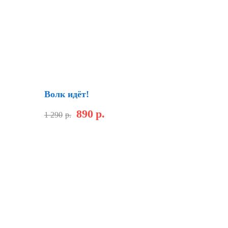
Скидка
Волк идёт!
890
р.
1 290
р.