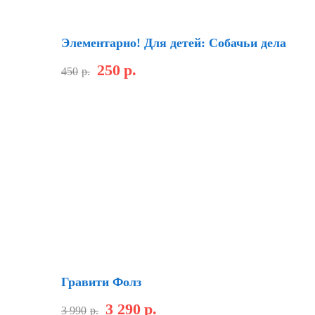
Новинка
Скидка
Элементарно! Для детей: Собачьи дела
250
р.
450
р.
Скидка
Гравити Фолз
3 290
р.
3 990
р.