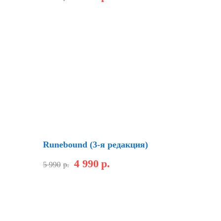
Хит
Скидка
Runebound (3-я редакция)
4 990
р.
5 990
р.