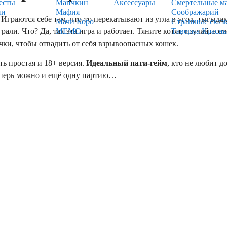
есты
Манчкин
Аксессуары
Смертельные м
ии
Мафия
Соображарий
Играются себе там, что-то перекатывают из угла в угол, тыгыдак
Мачи Коро
Страшные сказ
грали. Что? Да, так эта игра и работает. Тяните котят, изучайте
МЕМО
Таверна Красн
чки, чтобы отвадить от себя взрывоопасных кошек.
ть простая и 18+ версия.
Идеальный пати-гейм
, кто не любит д
еперь можно и ещё одну партию…