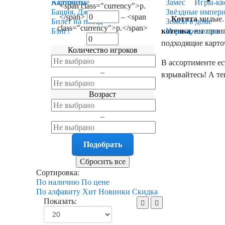
Карточные
Активити
Замес
Игры-кв
<span class="currency">р.
Башня, Дженга
Звёздные импер
</span>
–
<span
Котята
милые. 
Билет на поезд
Зомби в доме
class="currency">р.</span>
котенка
, вы прои
Бэнг!
Игра престолов
подходящие карто
Количество игроков
В ассортименте ес
–
взрывайтесь! А т
Возраст
–
Сортировка:
По наличию
По цене
По алфавиту
Хит
Новинки
Скидка
Показать: