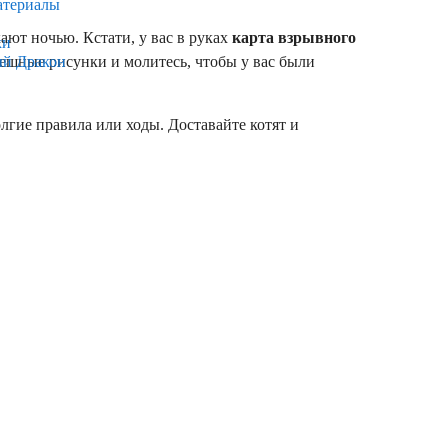
атериалы
ают ночью. Кстати, у вас в руках
карта
взрывного
ки
 смешные рисунки и молитесь, чтобы у вас были
ый Дракон
олгие правила или ходы. Доставайте котят и