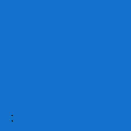
Скваеры
Уникальные
Змейки
Логические игры
Наборы головоломок
Неокубы
Металлические головоломки
Зеркальные головоломки
Смазка для головоломок
Таймеры и Маты для спидкубинга
Брелки кубиков и головоломок
Аксессуары
GAN
YJ (YongJun)
QiYi MoFangGe
Cyclone Boys
MoYu
ShengShou
YuXin
FanXin
+
-
Покер
Наборы для покера на 100 фишек