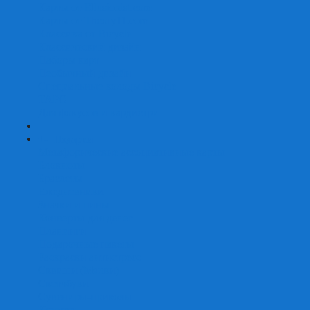
Карты от Ellusionist.com
Карты от Theory11.com
Классика от Bicycle
Классический дизайн
Наборы карт
Необычный дизайн
Специальные колоды Bicycle
ТАРО
Для фокусов и кардистри
+
-
Подарки
Метафорические ассоциативные карты
Блокноты
Браслеты
Ежедневники
Значки и пины
Конверты для денег
Планинги
Подарочные пакеты
Раскраски антистресс
Сквиши (Мялки)
Скетчбуки
Сувениры-приколы
Кружки