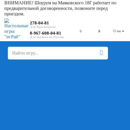
ВНИМАНИЕ! Шоурум на Маяковского 18Г работает по
предварительной договоренности, позвоните перед
приездом.
278-04-81
О нас
0
0
8-967-608-04-81
+
-
Настольные игры
Для компании
Для вечеринки
Семейные
В дорогу
На ассоциации
На скорость реакции
Кооперативные
На логику
Карточные
Абстрактные
Стратегические
Экономические
Для одного
Дуэльные