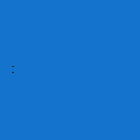
Наборы для покера на 200 фишек
Наборы для покера на 300 фишек
Наборы для покера на 500 фишек
Наборы для покера из 100% керамики
Наборы для покера Las Vegas
Сукно для покера
Карт-протекторы для покера
Фишки для покера
Аксессуары для покера
Кейсы для покера (пустые)
Собери свой набор для покера сам
+
-
Карты
Aviator
Bee
Bicycle
Bicycle Standard
Copag
Fournier
Tally-Ho
ГАФФ-карты
Для покера
Из 100% пластика
Карты от Art of Play