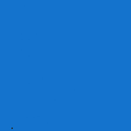
От 2 лет
От 3 лет
От 4 лет
От 5 лет
От 6 лет
От 7 лет
На внимание
Развивающие
На скорость реакции
На память
На развитие речи
Экономические
Логические
На ассоциации
Детские лото и домино
Ходилки-бродилки
Развивающие деревянные игры
Кубики историй
Наборы для опытов
Робототехника
Электронные конструкторы
Аквамозаика
Рисунки светом