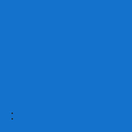
Со сценарием
С миниатюрами
С приложением
Игры-квесты
Книги-игры
Настольно-ролевые НРИ
Magic the Gathering
Для влюбленных
Застольные
Протекторы для игр
Игральные кости
Набор костей для НРИ
Аксессуары
Шашки
Домино
Русское Лото
Игра ГО
Маджонг
Подарочные сертификаты
УЦЕНКА
+
-
Шахматы
Шахматы недорогие
Шахматы резные