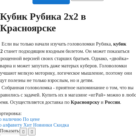
Кубик Рубика 2х2 в
Красноярске
сли вы только начали изучать головоломки Рубика,
кубик
x2
станет подходящим входным билетом. Он может показаться
прощенной версией своих старших братьев. Однако, «двойка»
варна и может запутать даже матерых куберов. Головоломки
лучшают мелкую моторику, логическое мышление, поэтому они
дут полезны не только взрослым, но и детям.
обранная головоломка - приятное напоминание о том, что вы
равились с задачей. Купить их в магазине «игРай» можно в люб
ремя. Осуществляется доставка по
Красноярску
и
России
.
ортировка:
о наличию
По цене
о алфавиту
Хит
Новинки
Скидка
Показать: