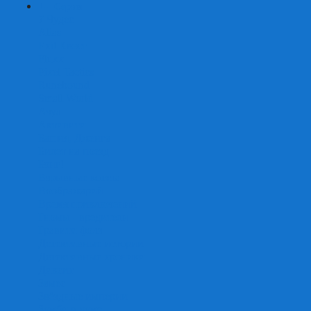
+
-
Серии
7 Чудес
Alias
Exit Квест
Fluxx
Pixel Tactics
Runebound
Small World
Азул
Активити
Башня, Дженга
Билет на поезд
Бэнг!
Взрывные котята
Воображарий
Время приключений
Гномы - вредители
Гравити фолз
Детективные истории
Детективные хроники
Диксит
Замес
Звёздные империи
Зомби в доме