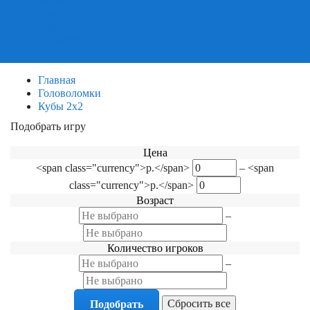
Пазлы
Деревянные пазлы
3Д Пазлы
Главная
Головоломки
Кубы 2х2
Подобрать игру
Фильтр по категориям
Цена
<span class="currency">р.</span>
–
<span
class="currency">р.</span>
Возраст
–
Количество игроков
–