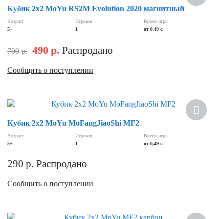
Скидка
Кубик 2х2 MoYu RS2M Evolution 2020 магнитный
Возраст
Игроков
Время игры
5+
1
от 0,49 с.
490
р.
Распродано
790
р.
Сообщить о поступлении
Хит
Кубик 2х2 MoYu MoFangJiaoShi MF2
Возраст
Игроков
Время игры
5+
1
от 0,49 c.
290
р.
Распродано
Сообщить о поступлении