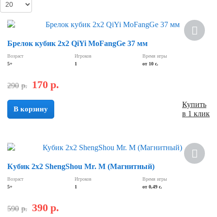
Скидка
Брелок кубик 2х2 QiYi MoFangGe 37 мм
Возраст
Игроков
Время игры
5+
1
от 10 с.
170
р.
290
р.
Купить
В корзину
в 1 клик
Скидка
Кубик 2х2 ShengShou Mr. M (Магнитный)
Возраст
Игроков
Время игры
5+
1
от 0,49 c.
390
р.
590
р.