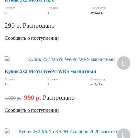
Возраст
Игроков
Время игры
5+
1
от 0,49 c.
290
р.
Распродано
Сообщить о поступлении
Скидка
Кубик 2х2 MoYu WeiPo WRS магнитный
Возраст
Игроков
Время игры
5+
1
от 0,49 с.
990
р.
Распродано
1 890
р.
Сообщить о поступлении
Новинка