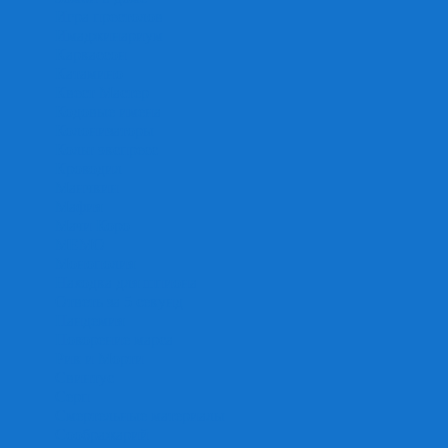
Игра престолов
Имаджинариум
Каркассон
Катамино
Квест Мастер
Кодовые имена
Колонизаторы
Кольт экспресс
Крокодил
Манчкин
Мафия
Мачи Коро
МЕМО
Монополия
Находка для шпиона
Ответь за 5 секунд
Пандемия
Покорение марса
Рик и Морти
Свинтус
Серп
Смертельные материалы
Соображарий