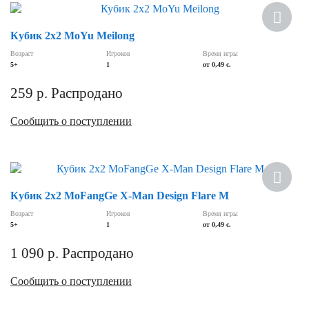
Кубик 2х2 MoYu Meilong
Возраст
Игроков
Время игры
5+
1
от 0,49 c.
259
р.
Распродано
Сообщить о поступлении
Кубик 2х2 MoFangGe X-Man Design Flare M
Возраст
Игроков
Время игры
5+
1
от 0,49 с.
1 090
р.
Распродано
Сообщить о поступлении