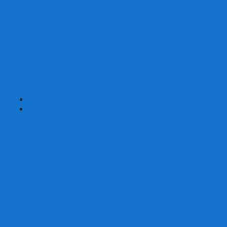
Страшные сказки
Таверна Красный Дракон
Ужас Аркхэма
Уно (UNO)
Шакал
Эволюция
Экивоки
Элементарно
Эпичные схватки боевых магов
Эрудит
+
-
Головоломки
Кубы 2х2
Кубы 3х3
Кубы 4x4
Кубы 5х5
Кубы 6х6
Кубы 7х7
Кубы 8х8 и больше
Магнитные головоломки
Пирамидки
Мегаминксы
Изменяющие форму
Скьюбы