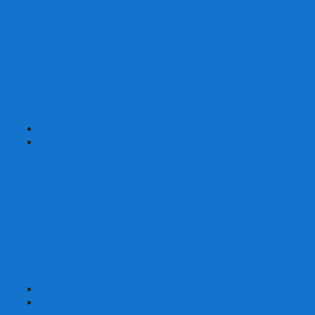
Шахматы турнирные Стаунтон
Шахматы из камня
Шахматы из металла
Шахматы из композитной смолы
Шахматы магнитные
Шахматы Шашки Нарды 3 в 1
Шахматные фигуры (без доски)
Шахматные доски (без фигур)
Шахматные ларцы (без фигур)
+
-
Нарды
Нарды с фотопечатью
Нарды резные
Нарды Армянские
Нарды кожаные
Нарды малые на 40
Нарды средние на 50
Нарды большие на 60
Фишки для нард
Зарики для нард
Сумки для нард
+
-
Детские игры