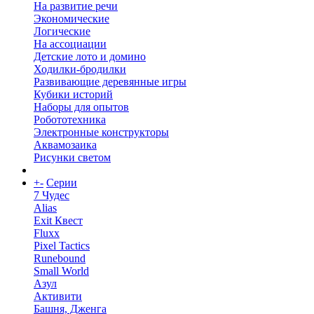
На развитие речи
Экономические
Логические
На ассоциации
Детские лото и домино
Ходилки-бродилки
Развивающие деревянные игры
Кубики историй
Наборы для опытов
Робототехника
Электронные конструкторы
Аквамозаика
Рисунки светом
+
-
Серии
7 Чудес
Alias
Exit Квест
Fluxx
Pixel Tactics
Runebound
Small World
Азул
Активити
Башня, Дженга