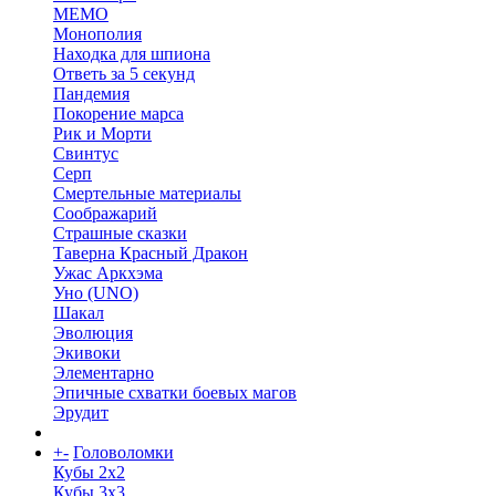
МЕМО
Монополия
Находка для шпиона
Ответь за 5 секунд
Пандемия
Покорение марса
Рик и Морти
Свинтус
Серп
Смертельные материалы
Соображарий
Страшные сказки
Таверна Красный Дракон
Ужас Аркхэма
Уно (UNO)
Шакал
Эволюция
Экивоки
Элементарно
Эпичные схватки боевых магов
Эрудит
+
-
Головоломки
Кубы 2х2
Кубы 3х3