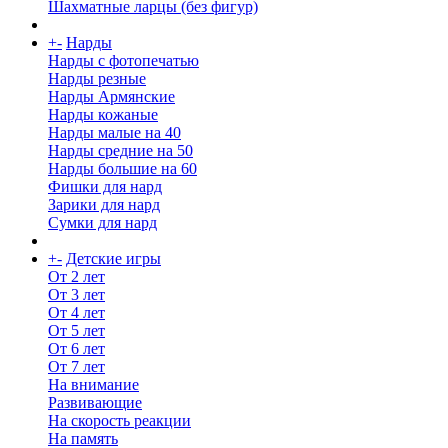
Шахматные ларцы (без фигур)
+
-
Нарды
Нарды с фотопечатью
Нарды резные
Нарды Армянские
Нарды кожаные
Нарды малые на 40
Нарды средние на 50
Нарды большие на 60
Фишки для нард
Зарики для нард
Сумки для нард
+
-
Детские игры
От 2 лет
От 3 лет
От 4 лет
От 5 лет
От 6 лет
От 7 лет
На внимание
Развивающие
На скорость реакции
На память