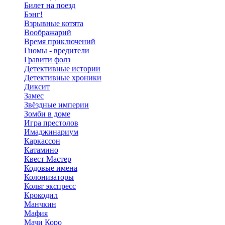
Билет на поезд
Бэнг!
Взрывные котята
Воображарий
Время приключений
Гномы - вредители
Гравити фолз
Детективные истории
Детективные хроники
Диксит
Замес
Звёздные империи
Зомби в доме
Игра престолов
Имаджинариум
Каркассон
Катамино
Квест Мастер
Кодовые имена
Колонизаторы
Кольт экспресс
Крокодил
Манчкин
Мафия
Мачи Коро