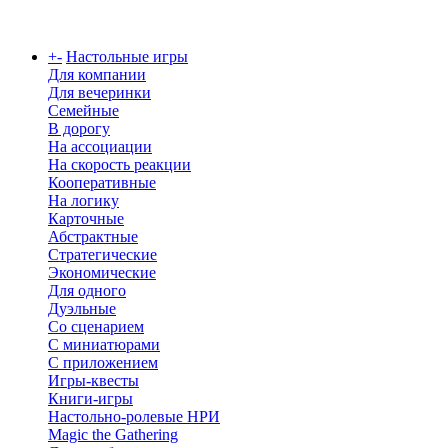
Каталог
+
-
Настольные игры
Для компании
Для вечеринки
Семейные
В дорогу
На ассоциации
На скорость реакции
Кооперативные
На логику
Карточные
Абстрактные
Стратегические
Экономические
Для одного
Дуэльные
Со сценарием
С миниатюрами
С приложением
Игры-квесты
Книги-игры
Настольно-ролевые НРИ
Magic the Gathering