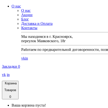
О нас
О нас
Акции
Блог
Доставка и Оплата
Контакты
Мы находимся в г. Красноярск,
переулок Маяковского, 18г
Работаем по предварительной договоренности, позв
vk
in
Закладки
0
vk
in
Корзина
Товаров
0
Ваша корзина пуста!