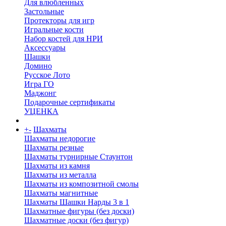
Для влюбленных
Застольные
Протекторы для игр
Игральные кости
Набор костей для НРИ
Аксессуары
Шашки
Домино
Русское Лото
Игра ГО
Маджонг
Подарочные сертификаты
УЦЕНКА
+
-
Шахматы
Шахматы недорогие
Шахматы резные
Шахматы турнирные Стаунтон
Шахматы из камня
Шахматы из металла
Шахматы из композитной смолы
Шахматы магнитные
Шахматы Шашки Нарды 3 в 1
Шахматные фигуры (без доски)
Шахматные доски (без фигур)