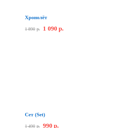
Скидка
Хронолёт
1 090
р.
1 890
р.
Скидка
Сет (Set)
990
р.
1 490
р.