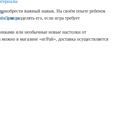
атериалы
 приобрести важный навык. На своём опыте ребенок
ки
е или разделять его, если игра требует
ый Дракон
инками или необычные новые настолки от
а можно в магазине «игРай», доставка осуществляется