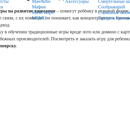
есты
Манчкин
Аксессуары
Смертельные м
ии
Мафия
Соображарий
гры на развитие внимания
– помогут ребёнку в игровой форме
Мачи Коро
Страшные сказ
связи, с их помощью он понимает, как концентрировать внимани
МЕМО
Таверна Красн
дход.
в обучении традиционные игры вроде лото или домино с карт
бежных производителей. Посмотреть и заказать игру для ребенк
ноярску
.