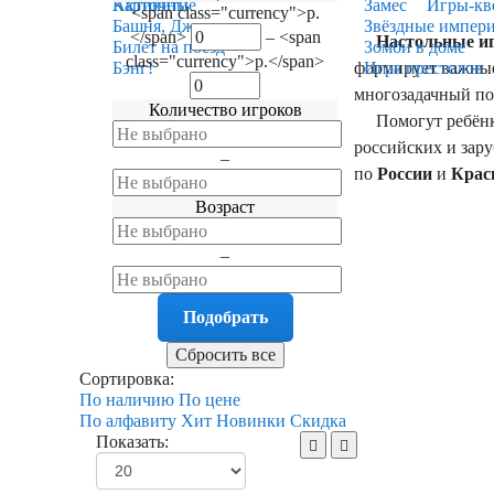
Карточные
Активити
Замес
Игры-кв
<span class="currency">р.
Башня, Дженга
Звёздные импер
</span>
–
<span
Настольные и
Билет на поезд
Зомби в доме
class="currency">р.</span>
формирует важные 
Бэнг!
Игра престолов
многозадачный по
Количество игроков
Помогут ребёнку 
российских и зару
–
по
России
и
Крас
Возраст
–
Сортировка:
По наличию
По цене
По алфавиту
Хит
Новинки
Скидка
Показать: