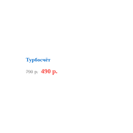
Скидка
Турбосчёт
490
р.
790
р.