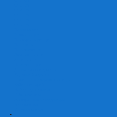
От 2 лет
От 3 лет
От 4 лет
От 5 лет
От 6 лет
От 7 лет
На внимание
Развивающие
На скорость реакции
На память
На развитие речи
Экономические
Логические
На ассоциации
Детские лото и домино
Ходилки-бродилки
Развивающие деревянные игры
Кубики историй
Наборы для опытов
Робототехника
Электронные конструкторы
Аквамозаика
Рисунки светом