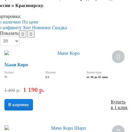
оссии
и
Красноярску
.
ортировка:
о наличию
По цене
о алфавиту
Хит
Новинки
Скидка
Показать:
Хит
Скидка
Мачи Коро
Возраст
Игроков
Время игры
7+
2-5
от 30 до 45 мин.
1 190
р.
1 490
р.
Купить
В корзину
в 1 клик
Скидка