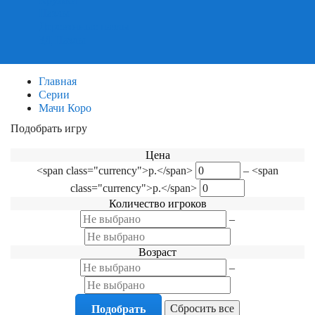
Пазлы
Деревянные пазлы
3Д Пазлы
Главная
Серии
Мачи Коро
Подобрать игру
Фильтр по категориям
Цена
<span class="currency">р.</span>
–
<span
class="currency">р.</span>
Количество игроков
–
Возраст
–