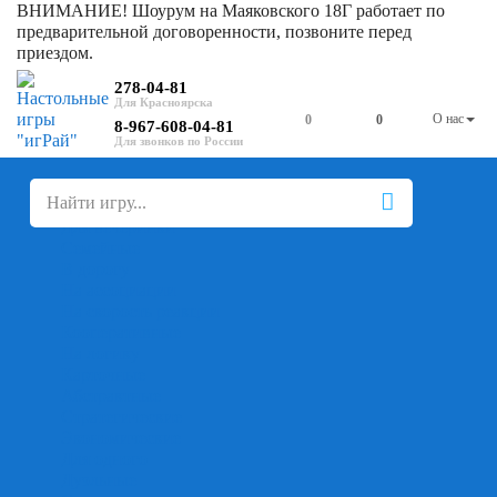
ВНИМАНИЕ! Шоурум на Маяковского 18Г работает по
предварительной договоренности, позвоните перед
приездом.
278-04-81
О нас
0
0
8-967-608-04-81
+
-
Настольные игры
Для компании
Для вечеринки
Семейные
В дорогу
На ассоциации
На скорость реакции
Кооперативные
На логику
Карточные
Абстрактные
Стратегические
Экономические
Для одного
Дуэльные