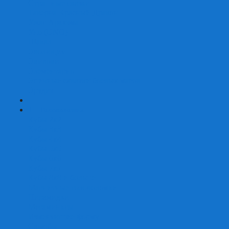
Страшные сказки
Таверна Красный Дракон
Ужас Аркхэма
Уно (UNO)
Шакал
Эволюция
Экивоки
Элементарно
Эпичные схватки боевых магов
Эрудит
+
-
Головоломки
Кубы 2х2
Кубы 3х3
Кубы 4x4
Кубы 5х5
Кубы 6х6
Кубы 7х7
Кубы 8х8 и больше
Магнитные головоломки
Пирамидки
Мегаминксы
Изменяющие форму
Скьюбы