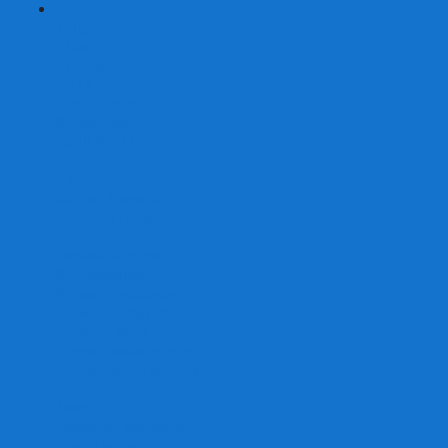
+
-
Серии
7 Чудес
Alias
Exit Квест
Fluxx
Pixel Tactics
Runebound
Small World
Азул
Активити
Башня, Дженга
Билет на поезд
Бэнг!
Взрывные котята
Воображарий
Время приключений
Гномы - вредители
Гравити фолз
Детективные истории
Детективные хроники
Диксит
Замес
Звёздные империи
Зомби в доме