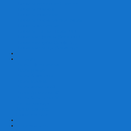
Шахматы турнирные Стаунтон
Шахматы из камня
Шахматы из металла
Шахматы из композитной смолы
Шахматы магнитные
Шахматы Шашки Нарды 3 в 1
Шахматные фигуры (без доски)
Шахматные доски (без фигур)
Шахматные ларцы (без фигур)
+
-
Нарды
Нарды с фотопечатью
Нарды резные
Нарды Армянские
Нарды кожаные
Нарды малые на 40
Нарды средние на 50
Нарды большие на 60
Фишки для нард
Зарики для нард
Сумки для нард
+
-
Детские игры