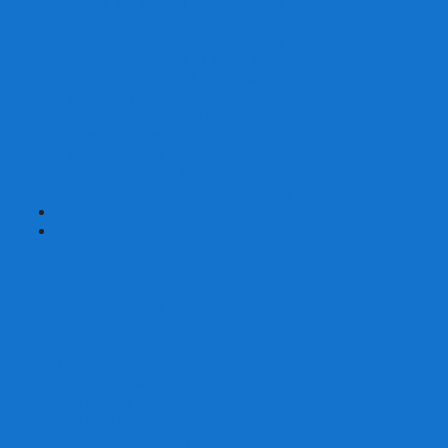
Наборы для покера на 200 фишек
Наборы для покера на 300 фишек
Наборы для покера на 500 фишек
Наборы для покера из 100% керамики
Наборы для покера Las Vegas
Сукно для покера
Карт-протекторы для покера
Фишки для покера
Аксессуары для покера
Кейсы для покера (пустые)
Собери свой набор для покера сам
+
-
Карты
Aviator
Bee
Bicycle
Bicycle Standard
Copag
Fournier
Tally-Ho
ГАФФ-карты
Для покера
Из 100% пластика
Карты от Art of Play