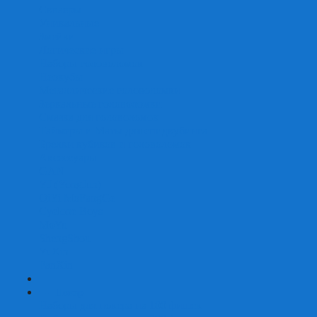
Скваеры
Уникальные
Змейки
Логические игры
Наборы головоломок
Неокубы
Металлические головоломки
Зеркальные головоломки
Смазка для головоломок
Таймеры и Маты для спидкубинга
Брелки кубиков и головоломок
Аксессуары
GAN
YJ (YongJun)
QiYi MoFangGe
Cyclone Boys
MoYu
ShengShou
YuXin
FanXin
+
-
Покер
Наборы для покера на 100 фишек