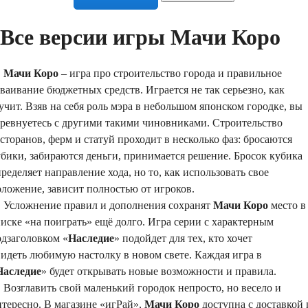
Все версии игры Мачи Коро
Мачи Коро
– игра про строительство города и правильное
ваивание бюджетных средств. Играется не так серьезно, как
учит. Взяв на себя роль мэра в небольшом японском городке, вы
оревнуетесь с другими такими чиновниками. Строительство
сторанов, ферм и статуй проходит в несколько фаз: бросаются
бики, забираются деньги, принимается решение. Бросок кубика
ределяет направление хода, но то, как использовать свое
оложение, зависит полностью от игроков.
сложнение правил и дополнения сохранят
Мачи Коро
место в
иске «на поиграть» ещё долго. Игра серии с характерным
одзаголовком «
Наследие
» подойдет для тех, кто хочет
идеть любимую настолку в новом свете. Каждая игра в
Наследие
» будет открывать новые возможности и правила.
озглавить свой маленький городок непросто, но весело и
тересно. В магазине «игРай»,
Мачи Коро
доступна с доставкой 