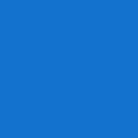
Игра престолов
Имаджинариум
Каркассон
Катамино
Квест Мастер
Кодовые имена
Колонизаторы
Кольт экспресс
Крокодил
Манчкин
Мафия
Мачи Коро
МЕМО
Монополия
Находка для шпиона
Ответь за 5 секунд
Пандемия
Покорение марса
Рик и Морти
Свинтус
Серп
Смертельные материалы
Соображарий