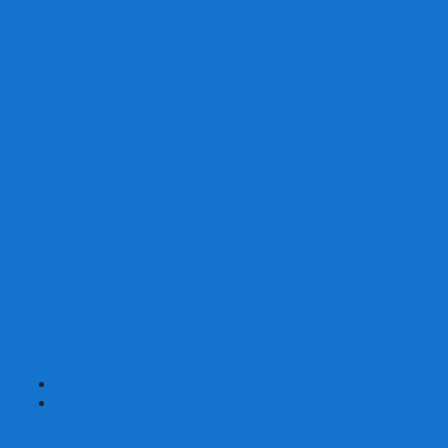
Со сценарием
С миниатюрами
С приложением
Игры-квесты
Книги-игры
Настольно-ролевые НРИ
Magic the Gathering
Для влюбленных
Застольные
Протекторы для игр
Игральные кости
Набор костей для НРИ
Аксессуары
Шашки
Домино
Русское Лото
Игра ГО
Маджонг
Подарочные сертификаты
УЦЕНКА
+
-
Шахматы
Шахматы недорогие
Шахматы резные