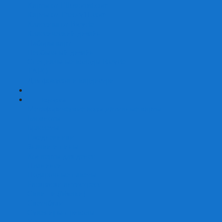
Карты от Ellusionist.com
Карты от Theory11.com
Классика от Bicycle
Классический дизайн
Наборы карт
Необычный дизайн
Специальные колоды Bicycle
ТАРО
Для фокусов и кардистри
+
-
Подарки
Метафорические ассоциативные карты
Блокноты
Браслеты
Ежедневники
Значки и пины
Конверты для денег
Планинги
Подарочные пакеты
Раскраски антистресс
Сквиши (Мялки)
Скетчбуки
Сувениры-приколы
Кружки