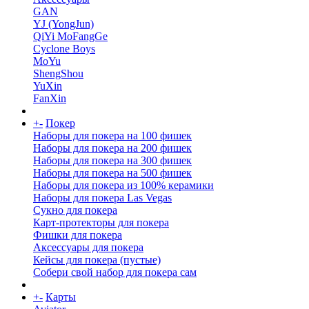
GAN
YJ (YongJun)
QiYi MoFangGe
Cyclone Boys
MoYu
ShengShou
YuXin
FanXin
+
-
Покер
Наборы для покера на 100 фишек
Наборы для покера на 200 фишек
Наборы для покера на 300 фишек
Наборы для покера на 500 фишек
Наборы для покера из 100% керамики
Наборы для покера Las Vegas
Сукно для покера
Карт-протекторы для покера
Фишки для покера
Аксессуары для покера
Кейсы для покера (пустые)
Собери свой набор для покера сам
+
-
Карты