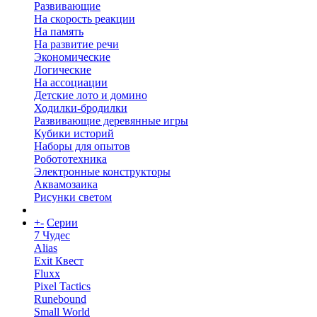
Развивающие
На скорость реакции
На память
На развитие речи
Экономические
Логические
На ассоциации
Детские лото и домино
Ходилки-бродилки
Развивающие деревянные игры
Кубики историй
Наборы для опытов
Робототехника
Электронные конструкторы
Аквамозаика
Рисунки светом
+
-
Серии
7 Чудес
Alias
Exit Квест
Fluxx
Pixel Tactics
Runebound
Small World