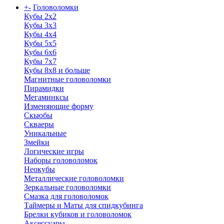
+
-
Головоломки
Кубы 2х2
Кубы 3х3
Кубы 4x4
Кубы 5х5
Кубы 6х6
Кубы 7х7
Кубы 8х8 и больше
Магнитные головоломки
Пирамидки
Мегаминксы
Изменяющие форму
Скьюбы
Скваеры
Уникальные
Змейки
Логические игры
Наборы головоломок
Неокубы
Металлические головоломки
Зеркальные головоломки
Смазка для головоломок
Таймеры и Маты для спидкубинга
Брелки кубиков и головоломок
Аксессуары