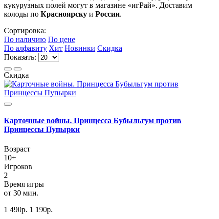
кукурузных полей могут в магазине «игРай». Доставим
колоды по
Красноярску
и
России
.
Сортировка:
По наличию
По цене
По алфавиту
Хит
Новинки
Скидка
Показать:
Скидка
Карточные войны. Принцесса Бубыльгум против
Принцессы Пупырки
Возраст
10+
Игроков
2
Время игры
от 30 мин.
1 490
р.
1 190
р.