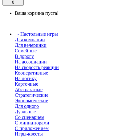
0
Ваша корзина пуста!
Каталог
+
-
Настольные игры
Для компании
Для вечеринки
Семейные
В дорогу
На ассоциации
На скорость реакции
Кооперативные
На логику
Карточные
Абстрактные
Стратегические
Экономические
Для одного
Дуэльные
Со сценарием
С миниатюрами
С приложением
Игры-квесты