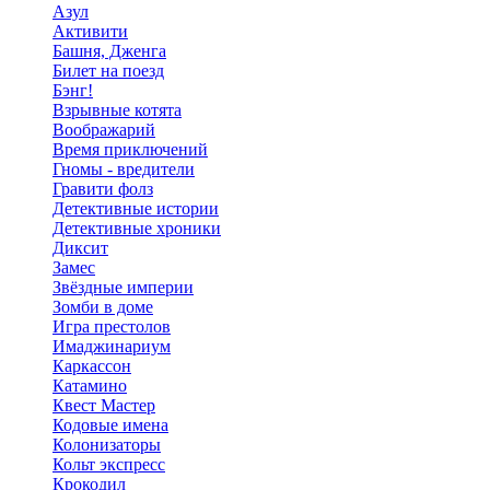
Азул
Активити
Башня, Дженга
Билет на поезд
Бэнг!
Взрывные котята
Воображарий
Время приключений
Гномы - вредители
Гравити фолз
Детективные истории
Детективные хроники
Диксит
Замес
Звёздные империи
Зомби в доме
Игра престолов
Имаджинариум
Каркассон
Катамино
Квест Мастер
Кодовые имена
Колонизаторы
Кольт экспресс
Крокодил