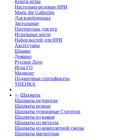
Книги-игры
Настольно-ролевые НРИ
Magic the Gathering
Для влюбленных
Застольные
Протекторы для игр
Игральные кости
Набор костей для НРИ
Аксессуары
Шашки
Домино
Русское Лото
Игра ГО
Маджонг
Подарочные сертификаты
УЦЕНКА
+
-
Шахматы
Шахматы недорогие
Шахматы резные
Шахматы турнирные Стаунтон
Шахматы из камня
Шахматы из металла
Шахматы из композитной смолы
Шахматы магнитные