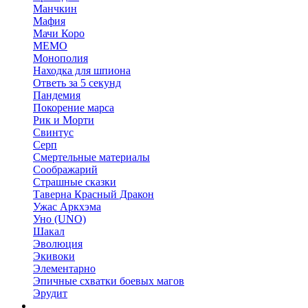
Манчкин
Мафия
Мачи Коро
МЕМО
Монополия
Находка для шпиона
Ответь за 5 секунд
Пандемия
Покорение марса
Рик и Морти
Свинтус
Серп
Смертельные материалы
Соображарий
Страшные сказки
Таверна Красный Дракон
Ужас Аркхэма
Уно (UNO)
Шакал
Эволюция
Экивоки
Элементарно
Эпичные схватки боевых магов
Эрудит