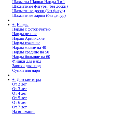
Шахматы Шашки Нарды 3 в 1
Шахматные фигуры (без доски)
Шахматные доски (без фигур)
Шахматные ларцы (без фигур)
+
-
Нарды
Нарды с фотопечатью
Нарды резные
Нарды Армянские
Нарды кожаные
Нарды малые на 40
Нарды средние на 50
Нарды большие на 60
Фишки для нард
Зарики для нард
Сумки для нард
+
-
Детские игры
От 2 лет
От 3 лет
От 4 лет
От 5 лет
От 6 лет
От 7 лет
На внимание