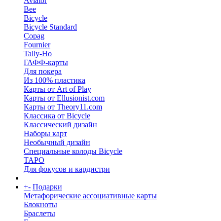
Aviator
Bee
Bicycle
Bicycle Standard
Copag
Fournier
Tally-Ho
ГАФФ-карты
Для покера
Из 100% пластика
Карты от Art of Play
Карты от Ellusionist.com
Карты от Theory11.com
Классика от Bicycle
Классический дизайн
Наборы карт
Необычный дизайн
Специальные колоды Bicycle
ТАРО
Для фокусов и кардистри
+
-
Подарки
Метафорические ассоциативные карты
Блокноты
Браслеты