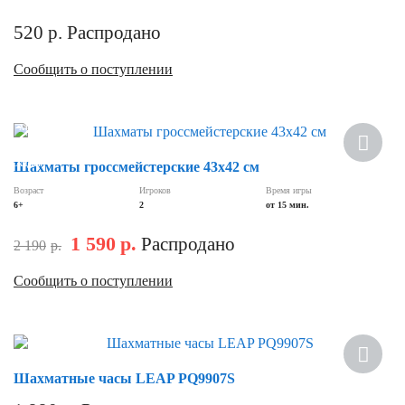
520
р.
Распродано
Сообщить о поступлении
Хит
Скидка
Шахматы гроссмейстерские 43х42 см
Возраст
Игроков
Время игры
6+
2
от 15 мин.
1 590
р.
Распродано
2 190
р.
Сообщить о поступлении
Шахматные часы LEAP PQ9907S