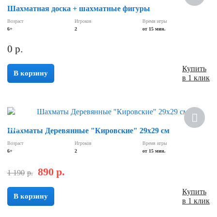
Шахматная доска + шахматные фигуры
Возраст
Игроков
Время игры
6+
2
от 15 мин.
0
р.
Купить
В корзину
в 1 клик
Хит
Скидка
Шахматы Деревянные "Кировские" 29х29 см
Возраст
Игроков
Время игры
6+
2
от 15 мин.
890
р.
1 190
р.
Купить
В корзину
в 1 клик