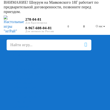
ВНИМАНИЕ! Шоурум на Маяковского 18Г работает по
предварительной договоренности, позвоните перед
приездом.
278-04-81
О нас
0
0
8-967-608-04-81
+
-
Настольные игры
Для компании
Для вечеринки
Семейные
В дорогу
На ассоциации
На скорость реакции
Кооперативные
На логику
Карточные
Абстрактные
Стратегические
Экономические
Для одного
Дуэльные