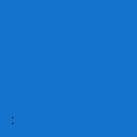
Со сценарием
С миниатюрами
С приложением
Игры-квесты
Книги-игры
Настольно-ролевые НРИ
Magic the Gathering
Для влюбленных
Застольные
Протекторы для игр
Игральные кости
Набор костей для НРИ
Аксессуары
Шашки
Домино
Русское Лото
Игра ГО
Маджонг
Подарочные сертификаты
УЦЕНКА
+
-
Шахматы
Шахматы недорогие
Шахматы резные