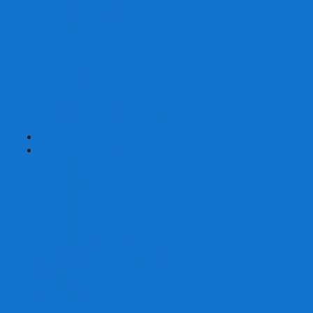
Страшные сказки
Таверна Красный Дракон
Ужас Аркхэма
Уно (UNO)
Шакал
Эволюция
Экивоки
Элементарно
Эпичные схватки боевых магов
Эрудит
+
-
Головоломки
Кубы 2х2
Кубы 3х3
Кубы 4x4
Кубы 5х5
Кубы 6х6
Кубы 7х7
Кубы 8х8 и больше
Магнитные головоломки
Пирамидки
Мегаминксы
Изменяющие форму
Скьюбы