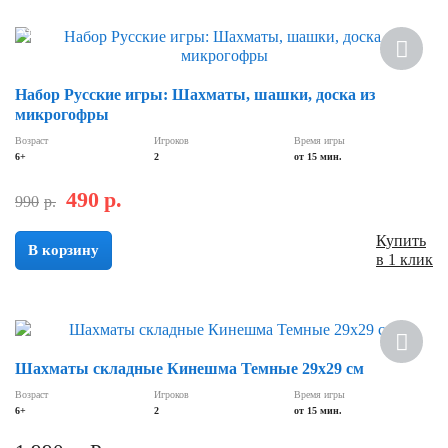
Хит
Скидка
Набор Русские игры: Шахматы, шашки, доска из
микрогофры
Возраст
Игроков
Время игры
6+
2
от 15 мин.
490
р.
990
р.
Купить
В корзину
в 1 клик
Шахматы складные Кинешма Темные 29х29 см
Возраст
Игроков
Время игры
6+
2
от 15 мин.