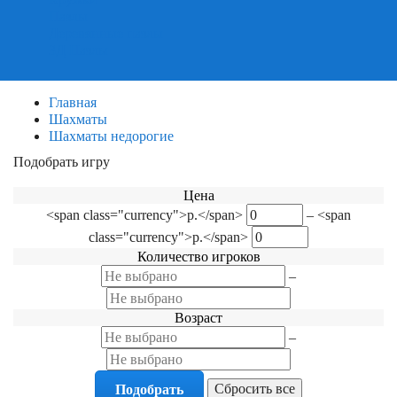
Пазлы
Деревянные пазлы
3Д Пазлы
Главная
Шахматы
Шахматы недорогие
Подобрать игру
Фильтр по категориям
Цена
<span class="currency">р.</span>
–
<span
class="currency">р.</span>
Количество игроков
–
Возраст
–