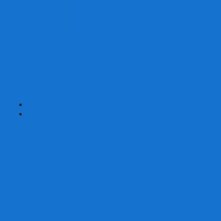
Наборы для покера на 200 фишек
Наборы для покера на 300 фишек
Наборы для покера на 500 фишек
Наборы для покера из 100% керамики
Наборы для покера Las Vegas
Сукно для покера
Карт-протекторы для покера
Фишки для покера
Аксессуары для покера
Кейсы для покера (пустые)
Собери свой набор для покера сам
+
-
Карты
Aviator
Bee
Bicycle
Bicycle Standard
Copag
Fournier
Tally-Ho
ГАФФ-карты
Для покера
Из 100% пластика
Карты от Art of Play