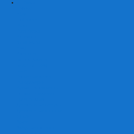
+
-
Серии
7 Чудес
Alias
Exit Квест
Fluxx
Pixel Tactics
Runebound
Small World
Азул
Активити
Башня, Дженга
Билет на поезд
Бэнг!
Взрывные котята
Воображарий
Время приключений
Гномы - вредители
Гравити фолз
Детективные истории
Детективные хроники
Диксит
Замес
Звёздные империи
Зомби в доме