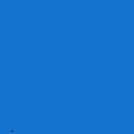
От 2 лет
От 3 лет
От 4 лет
От 5 лет
От 6 лет
От 7 лет
На внимание
Развивающие
На скорость реакции
На память
На развитие речи
Экономические
Логические
На ассоциации
Детские лото и домино
Ходилки-бродилки
Развивающие деревянные игры
Кубики историй
Наборы для опытов
Робототехника
Электронные конструкторы
Аквамозаика
Рисунки светом