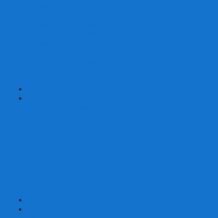
Шахматы турнирные Стаунтон
Шахматы из камня
Шахматы из металла
Шахматы из композитной смолы
Шахматы магнитные
Шахматы Шашки Нарды 3 в 1
Шахматные фигуры (без доски)
Шахматные доски (без фигур)
Шахматные ларцы (без фигур)
+
-
Нарды
Нарды с фотопечатью
Нарды резные
Нарды Армянские
Нарды кожаные
Нарды малые на 40
Нарды средние на 50
Нарды большие на 60
Фишки для нард
Зарики для нард
Сумки для нард
+
-
Детские игры