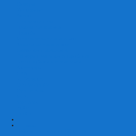
Скваеры
Уникальные
Змейки
Логические игры
Наборы головоломок
Неокубы
Металлические головоломки
Зеркальные головоломки
Смазка для головоломок
Таймеры и Маты для спидкубинга
Брелки кубиков и головоломок
Аксессуары
GAN
YJ (YongJun)
QiYi MoFangGe
Cyclone Boys
MoYu
ShengShou
YuXin
FanXin
+
-
Покер
Наборы для покера на 100 фишек