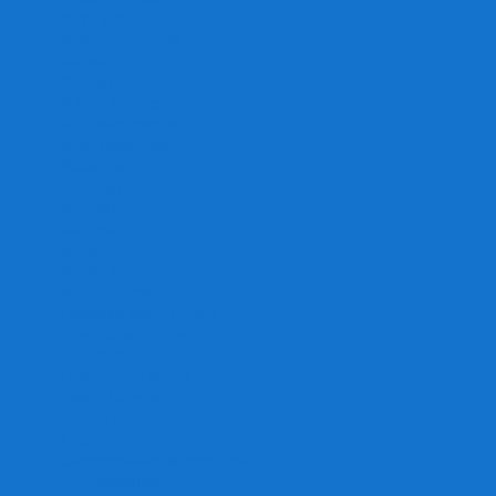
Игра престолов
Имаджинариум
Каркассон
Катамино
Квест Мастер
Кодовые имена
Колонизаторы
Кольт экспресс
Крокодил
Манчкин
Мафия
Мачи Коро
МЕМО
Монополия
Находка для шпиона
Ответь за 5 секунд
Пандемия
Покорение марса
Рик и Морти
Свинтус
Серп
Смертельные материалы
Соображарий