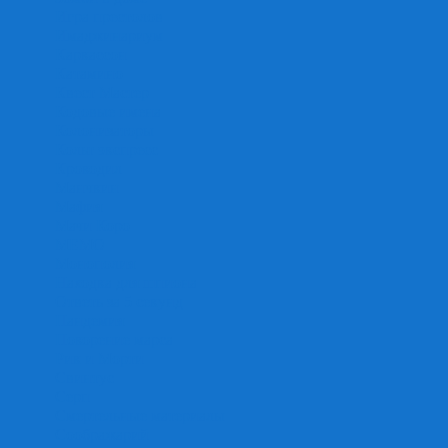
Игра престолов
Имаджинариум
Каркассон
Катамино
Квест Мастер
Кодовые имена
Колонизаторы
Кольт экспресс
Крокодил
Манчкин
Мафия
Мачи Коро
МЕМО
Монополия
Находка для шпиона
Ответь за 5 секунд
Пандемия
Покорение марса
Рик и Морти
Свинтус
Серп
Смертельные материалы
Соображарий