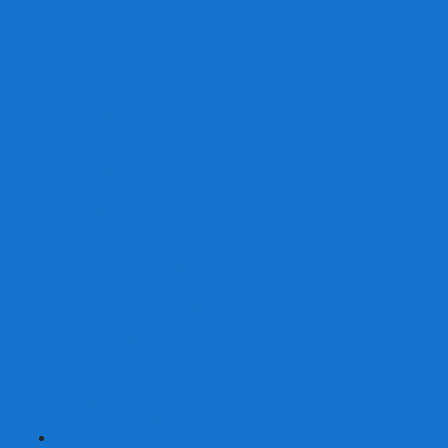
От 2 лет
От 3 лет
От 4 лет
От 5 лет
От 6 лет
От 7 лет
На внимание
Развивающие
На скорость реакции
На память
На развитие речи
Экономические
Логические
На ассоциации
Детские лото и домино
Ходилки-бродилки
Развивающие деревянные игры
Кубики историй
Наборы для опытов
Робототехника
Электронные конструкторы
Аквамозаика
Рисунки светом