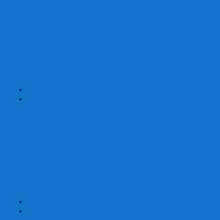
Шахматы турнирные Стаунтон
Шахматы из камня
Шахматы из металла
Шахматы из композитной смолы
Шахматы магнитные
Шахматы Шашки Нарды 3 в 1
Шахматные фигуры (без доски)
Шахматные доски (без фигур)
Шахматные ларцы (без фигур)
+
-
Нарды
Нарды с фотопечатью
Нарды резные
Нарды Армянские
Нарды кожаные
Нарды малые на 40
Нарды средние на 50
Нарды большие на 60
Фишки для нард
Зарики для нард
Сумки для нард
+
-
Детские игры