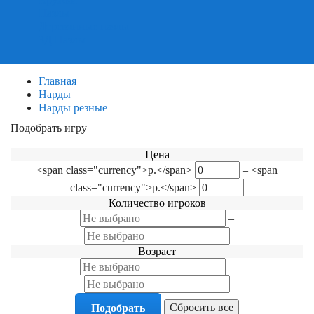
Пазлы
Деревянные пазлы
3Д Пазлы
Главная
Нарды
Нарды резные
Подобрать игру
Фильтр по категориям
Цена
<span class="currency">р.</span>
–
<span
class="currency">р.</span>
Количество игроков
–
Возраст
–