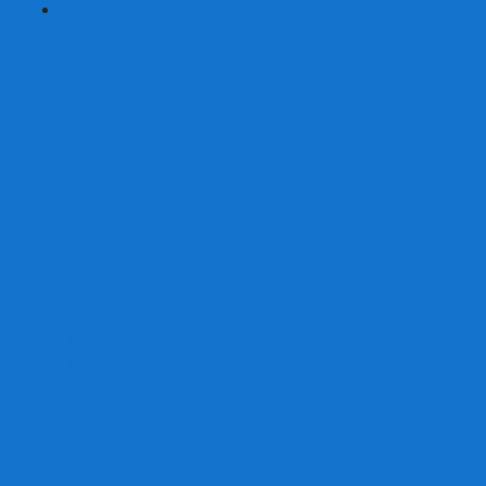
+
-
Серии
7 Чудес
Alias
Exit Квест
Fluxx
Pixel Tactics
Runebound
Small World
Азул
Активити
Башня, Дженга
Билет на поезд
Бэнг!
Взрывные котята
Воображарий
Время приключений
Гномы - вредители
Гравити фолз
Детективные истории
Детективные хроники
Диксит
Замес
Звёздные империи
Зомби в доме