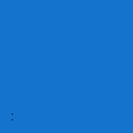
Со сценарием
С миниатюрами
С приложением
Игры-квесты
Книги-игры
Настольно-ролевые НРИ
Magic the Gathering
Для влюбленных
Застольные
Протекторы для игр
Игральные кости
Набор костей для НРИ
Аксессуары
Шашки
Домино
Русское Лото
Игра ГО
Маджонг
Подарочные сертификаты
УЦЕНКА
+
-
Шахматы
Шахматы недорогие
Шахматы резные