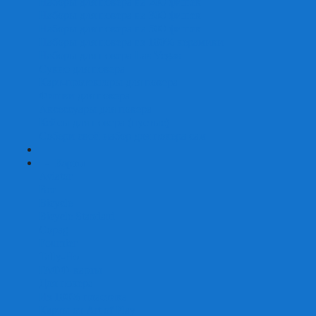
Наборы для покера на 200 фишек
Наборы для покера на 300 фишек
Наборы для покера на 500 фишек
Наборы для покера из 100% керамики
Наборы для покера Las Vegas
Сукно для покера
Карт-протекторы для покера
Фишки для покера
Аксессуары для покера
Кейсы для покера (пустые)
Собери свой набор для покера сам
+
-
Карты
Aviator
Bee
Bicycle
Bicycle Standard
Copag
Fournier
Tally-Ho
ГАФФ-карты
Для покера
Из 100% пластика
Карты от Art of Play