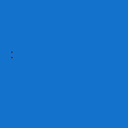
Карты от Ellusionist.com
Карты от Theory11.com
Классика от Bicycle
Классический дизайн
Наборы карт
Необычный дизайн
Специальные колоды Bicycle
ТАРО
Для фокусов и кардистри
+
-
Подарки
Метафорические ассоциативные карты
Блокноты
Браслеты
Ежедневники
Значки и пины
Конверты для денег
Планинги
Подарочные пакеты
Раскраски антистресс
Сквиши (Мялки)
Скетчбуки
Сувениры-приколы
Кружки