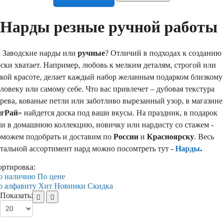
Нарды резные ручной работы
аводские нарды или
ручные
? Отличий в подходах к созданию
ски хватает. Например, любовь к мелким деталям, строгой или
ркой красоте, делает каждый набор желанным подарком близкому
ловеку или самому себе. Что вас привлечет – дубовая текстура
рева, кованые петли или заботливо вырезанный узор, в магазине
игРай
» найдется доска под ваши вкусы. На праздник, в подарок
ли в домашнюю коллекцию, новичку или нардисту со стажем -
оможем подобрать и доставим по
России
и
Красноярску
. Весь
тальной ассортимент нард можно посомтреть тут -
Нарды
.
ортировка:
о наличию
По цене
о алфавиту
Хит
Новинки
Скидка
Показать: