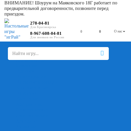
ВНИМАНИЕ! Шоурум на Маяковского 18Г работает по
предварительной договоренности, позвоните перед
приездом.
278-04-81
О нас
0
0
8-967-608-04-81
+
-
Настольные игры
Для компании
Для вечеринки
Семейные
В дорогу
На ассоциации
На скорость реакции
Кооперативные
На логику
Карточные
Абстрактные
Стратегические
Экономические
Для одного
Дуэльные