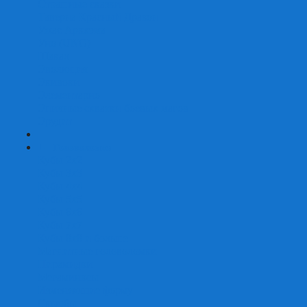
Страшные сказки
Таверна Красный Дракон
Ужас Аркхэма
Уно (UNO)
Шакал
Эволюция
Экивоки
Элементарно
Эпичные схватки боевых магов
Эрудит
+
-
Головоломки
Кубы 2х2
Кубы 3х3
Кубы 4x4
Кубы 5х5
Кубы 6х6
Кубы 7х7
Кубы 8х8 и больше
Магнитные головоломки
Пирамидки
Мегаминксы
Изменяющие форму
Скьюбы