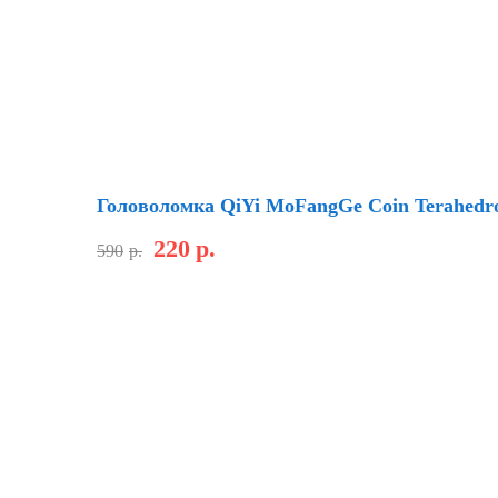
Скидка
Головоломка QiYi MoFangGe Coin Terahedr
220
р.
590
р.