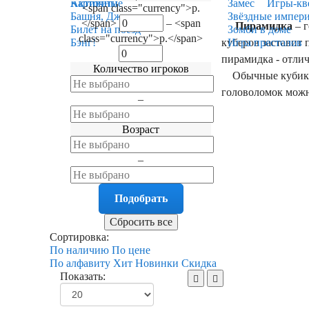
Карточные
Активити
Замес
Игры-кв
<span class="currency">р.
Башня, Дженга
Звёздные импер
</span>
–
<span
Пирамидка
– г
Билет на поезд
Зомби в доме
class="currency">р.</span>
куберов заставит 
Бэнг!
Игра престолов
пирамидка - отли
Количество игроков
Обычные кубики 
головоломок можн
–
Возраст
–
Сортировка:
По наличию
По цене
По алфавиту
Хит
Новинки
Скидка
Показать: