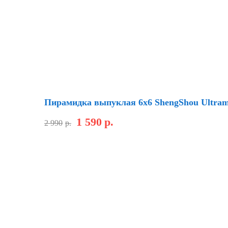
Скидка
Пирамидка выпуклая 6х6 ShengShou Ultram
1 590
р.
2 990
р.