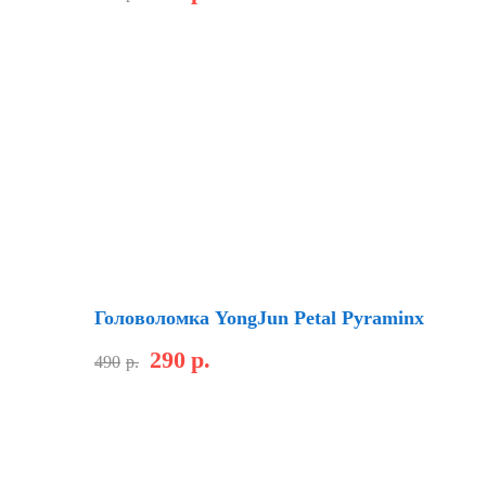
Скидка
Головоломка YongJun Petal Pyraminx
290
р.
490
р.