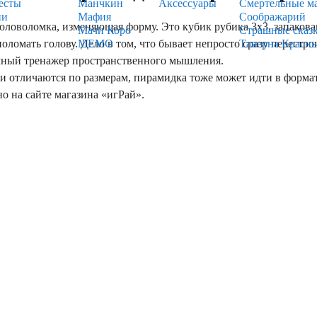
есты
Манчкин
Аксессуары
Смертельные м
ии
Мафия
Соображарий
оловоломка, изменяющая форму. Это кубик рубика 3х3, запако
Мачи Коро
Страшные сказ
поломать голову. Дело в том, что бывает непросто сразу перест
МЕМО
Таверна Красн
чный тренажер пространственного мышления.
отличаются по размерам, пирамидка тоже может идти в форма
о на сайте магазина «игРай».