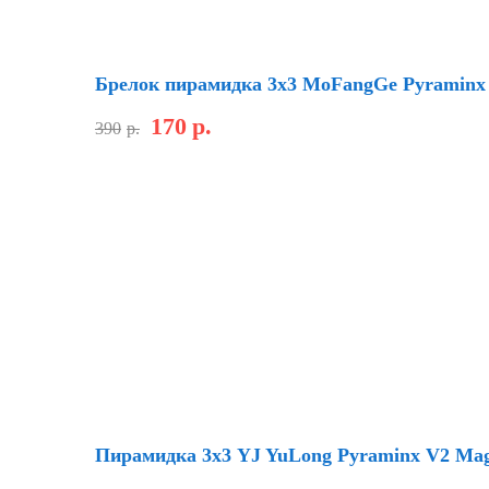
Скидка
Брелок пирамидка 3х3 MoFangGe Pyraminx
170
р.
390
р.
Новинка
Скидка
Пирамидка 3х3 YJ YuLong Pyraminx V2 Mag