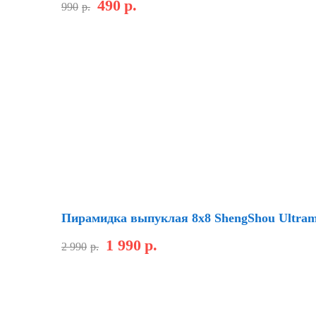
490
р.
990
р.
Скидка
Пирамидка выпуклая 8х8 ShengShou Ultram
1 990
р.
2 990
р.