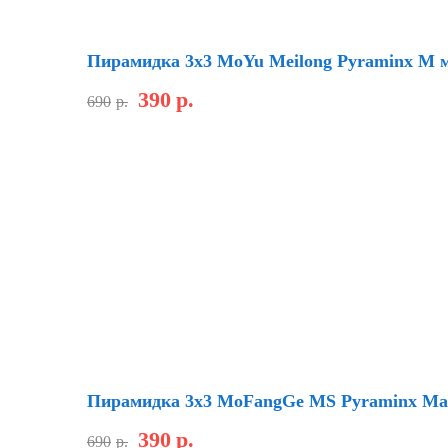
Скидка
Пирамидка 3х3 MoYu Meilong Pyraminx M 
390
р.
690
р.
Новинка
Скидка
Пирамидка 3х3 MoFangGe MS Pyraminx Mag
390
р.
690
р.