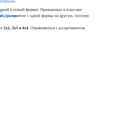
атериалы
ванный в новый формат. Привыкшых к классике
ки
роить восприятие с одной формы на другую, поэтому
ый Дракон
те
2х2, 3х3 и 4х4
. Ознакомиться с ассортиментом