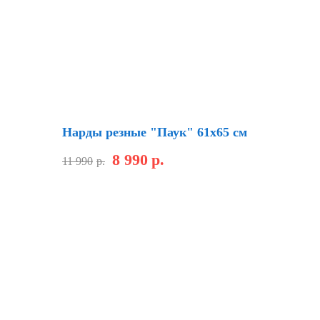
Скидка
Нарды резные "Паук" 61х65 см
8 990
р.
11 990
р.