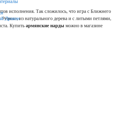
атериалы
тов исполнения. Так сложилось, что игра с Ближнего
ки
езные, из натурального дерева и с литыми петлями,
ый Дракон
иста. Купить
армянские нарды
можно в магазине