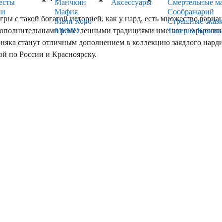
есты
Манчкин
Аксессуары
Смертельные м
ии
Мафия
Соображарий
 с такой богатой историей, как у нард, есть множество вариан
Мачи Коро
Страшные сказ
дополнительными ремесленными традициями именно в Армении. Р
МЕМО
Таверна Красн
рняка станут отличным дополнением в коллекцию заядлого нард
ой по России и Красноярску.