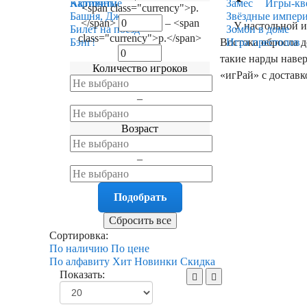
Карточные
Активити
Замес
Игры-кв
<span class="currency">р.
Башня, Дженга
Звёздные импер
</span>
–
<span
У настольной игры
Билет на поезд
Зомби в доме
class="currency">р.</span>
Востока обросла 
Бэнг!
Игра престолов
такие нарды наве
Количество игроков
«игРай» с доставк
–
Возраст
–
Сортировка:
По наличию
По цене
По алфавиту
Хит
Новинки
Скидка
Показать: