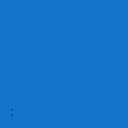
Со сценарием
С миниатюрами
С приложением
Игры-квесты
Книги-игры
Настольно-ролевые НРИ
Magic the Gathering
Для влюбленных
Застольные
Протекторы для игр
Игральные кости
Набор костей для НРИ
Аксессуары
Шашки
Домино
Русское Лото
Игра ГО
Маджонг
Подарочные сертификаты
УЦЕНКА
+
-
Шахматы
Шахматы недорогие
Шахматы резные