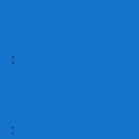
Шахматы турнирные Стаунтон
Шахматы из камня
Шахматы из металла
Шахматы из композитной смолы
Шахматы магнитные
Шахматы Шашки Нарды 3 в 1
Шахматные фигуры (без доски)
Шахматные доски (без фигур)
Шахматные ларцы (без фигур)
+
-
Нарды
Нарды с фотопечатью
Нарды резные
Нарды Армянские
Нарды кожаные
Нарды малые на 40
Нарды средние на 50
Нарды большие на 60
Фишки для нард
Зарики для нард
Сумки для нард
+
-
Детские игры