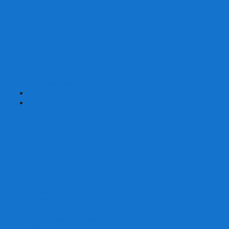
Карты от Ellusionist.com
Карты от Theory11.com
Классика от Bicycle
Классический дизайн
Наборы карт
Необычный дизайн
Специальные колоды Bicycle
ТАРО
Для фокусов и кардистри
+
-
Подарки
Метафорические ассоциативные карты
Блокноты
Браслеты
Ежедневники
Значки и пины
Конверты для денег
Планинги
Подарочные пакеты
Раскраски антистресс
Сквиши (Мялки)
Скетчбуки
Сувениры-приколы
Кружки