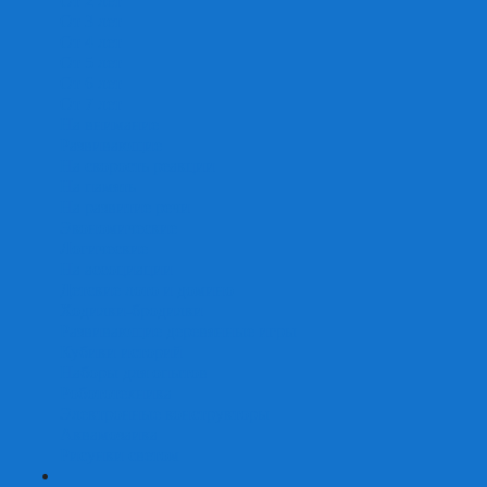
От 2 лет
От 3 лет
От 4 лет
От 5 лет
От 6 лет
От 7 лет
На внимание
Развивающие
На скорость реакции
На память
На развитие речи
Экономические
Логические
На ассоциации
Детские лото и домино
Ходилки-бродилки
Развивающие деревянные игры
Кубики историй
Наборы для опытов
Робототехника
Электронные конструкторы
Аквамозаика
Рисунки светом