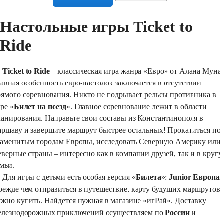
Настольные игры Ticket to
Ride
Ticket to Ride
– классическая игра жанра «Евро» от Алана Муна
авная особенность евро-настолок заключается в отсутствии
рямого соревнования. Никто не подрывает рельсы противника в
ре «
Билет на поезд
». Главное соревнование лежит в области
ланирования. Направьте свои составы из Константинополя в
аршаву и завершите маршрут быстрее остальных! Прокатиться п
наменитым городам Европы, исследовать Северную Америку ил
верные страны – интересно как в компании друзей, так и в круг
мьи.
ля игры с детьми есть особая версия «
Билета
»:
Junior Европа
режде чем отправиться в путешествие, карту будущих маршрутов
жно купить. Найдется нужная в магазине «игРай». Доставку
елезнодорожных приключений осуществляем по
России
и