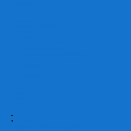
Скваеры
Уникальные
Змейки
Логические игры
Наборы головоломок
Неокубы
Металлические головоломки
Зеркальные головоломки
Смазка для головоломок
Таймеры и Маты для спидкубинга
Брелки кубиков и головоломок
Аксессуары
GAN
YJ (YongJun)
QiYi MoFangGe
Cyclone Boys
MoYu
ShengShou
YuXin
FanXin
+
-
Покер
Наборы для покера на 100 фишек