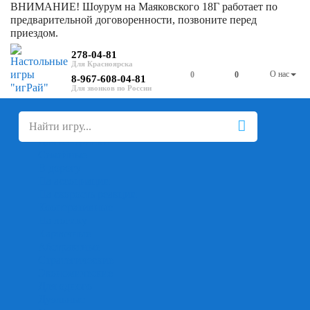
ВНИМАНИЕ! Шоурум на Маяковского 18Г работает по
предварительной договоренности, позвоните перед
приездом.
278-04-81
О нас
0
0
8-967-608-04-81
+
-
Настольные игры
Для компании
Для вечеринки
Семейные
В дорогу
На ассоциации
На скорость реакции
Кооперативные
На логику
Карточные
Абстрактные
Стратегические
Экономические
Для одного
Дуэльные