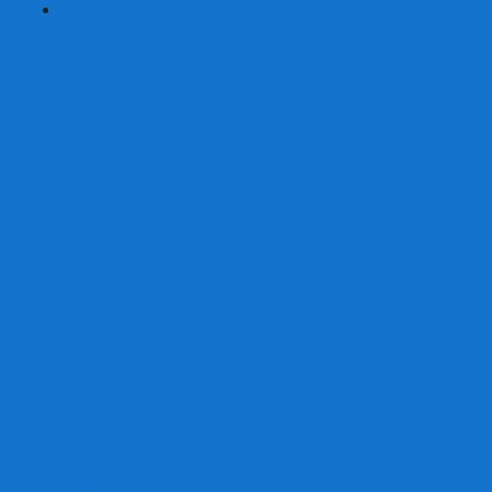
+
-
Серии
7 Чудес
Alias
Exit Квест
Fluxx
Pixel Tactics
Runebound
Small World
Азул
Активити
Башня, Дженга
Билет на поезд
Бэнг!
Взрывные котята
Воображарий
Время приключений
Гномы - вредители
Гравити фолз
Детективные истории
Детективные хроники
Диксит
Замес
Звёздные империи
Зомби в доме