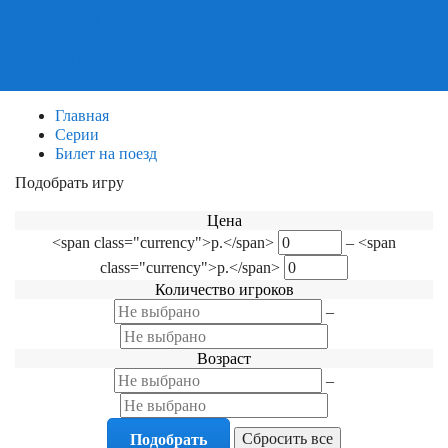
Пазлы
Деревянные пазлы
3Д Пазлы
Главная
Серии
Билет на поезд
Подобрать игру
Фильтр по категориям
Цена
<span class="currency">р.</span>
–
<span
class="currency">р.</span>
Количество игроков
–
Возраст
–