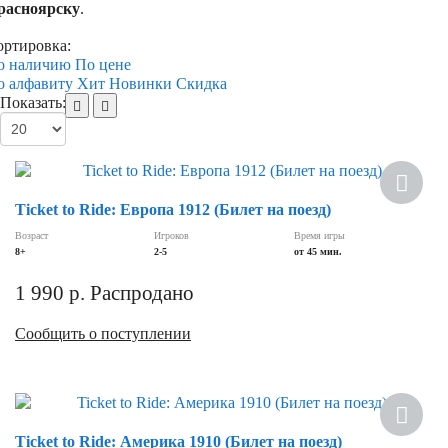
расноярску
.
ортировка:
о наличию
По цене
о алфавиту
Хит
Новинки
Скидка
Показать:
Ticket to Ride: Европа 1912 (Билет на поезд)
Возраст
Игроков
Время игры
8+
2-5
от 45 мин.
1 990
р.
Распродано
Сообщить о поступлении
Ticket to Ride: Америка 1910 (Билет на поезд)