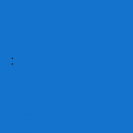
Страшные сказки
Таверна Красный Дракон
Ужас Аркхэма
Уно (UNO)
Шакал
Эволюция
Экивоки
Элементарно
Эпичные схватки боевых магов
Эрудит
+
-
Головоломки
Кубы 2х2
Кубы 3х3
Кубы 4x4
Кубы 5х5
Кубы 6х6
Кубы 7х7
Кубы 8х8 и больше
Магнитные головоломки
Пирамидки
Мегаминксы
Изменяющие форму
Скьюбы