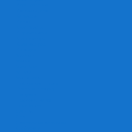
Игра престолов
Имаджинариум
Каркассон
Катамино
Квест Мастер
Кодовые имена
Колонизаторы
Кольт экспресс
Крокодил
Манчкин
Мафия
Мачи Коро
МЕМО
Монополия
Находка для шпиона
Ответь за 5 секунд
Пандемия
Покорение марса
Рик и Морти
Свинтус
Серп
Смертельные материалы
Соображарий