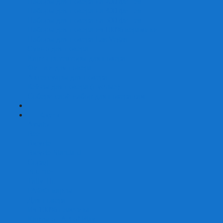
Наборы для покера на 200 фишек
Наборы для покера на 300 фишек
Наборы для покера на 500 фишек
Наборы для покера из 100% керамики
Наборы для покера Las Vegas
Сукно для покера
Карт-протекторы для покера
Фишки для покера
Аксессуары для покера
Кейсы для покера (пустые)
Собери свой набор для покера сам
+
-
Карты
Aviator
Bee
Bicycle
Bicycle Standard
Copag
Fournier
Tally-Ho
ГАФФ-карты
Для покера
Из 100% пластика
Карты от Art of Play