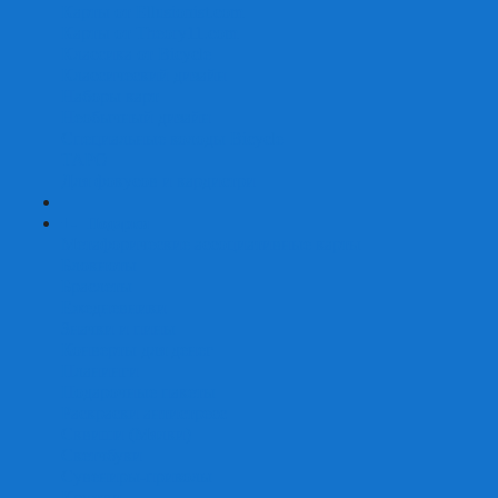
Карты от Ellusionist.com
Карты от Theory11.com
Классика от Bicycle
Классический дизайн
Наборы карт
Необычный дизайн
Специальные колоды Bicycle
ТАРО
Для фокусов и кардистри
+
-
Подарки
Метафорические ассоциативные карты
Блокноты
Браслеты
Ежедневники
Значки и пины
Конверты для денег
Планинги
Подарочные пакеты
Раскраски антистресс
Сквиши (Мялки)
Скетчбуки
Сувениры-приколы
Кружки