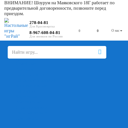
ВНИМАНИЕ! Шоурум на Маяковского 18Г работает по
предварительной договоренности, позвоните перед
приездом.
278-04-81
О нас
0
0
8-967-608-04-81
+
-
Настольные игры
Для компании
Для вечеринки
Семейные
В дорогу
На ассоциации
На скорость реакции
Кооперативные
На логику
Карточные
Абстрактные
Стратегические
Экономические
Для одного
Дуэльные