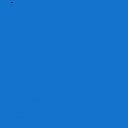
+
-
Серии
7 Чудес
Alias
Exit Квест
Fluxx
Pixel Tactics
Runebound
Small World
Азул
Активити
Башня, Дженга
Билет на поезд
Бэнг!
Взрывные котята
Воображарий
Время приключений
Гномы - вредители
Гравити фолз
Детективные истории
Детективные хроники
Диксит
Замес
Звёздные империи
Зомби в доме