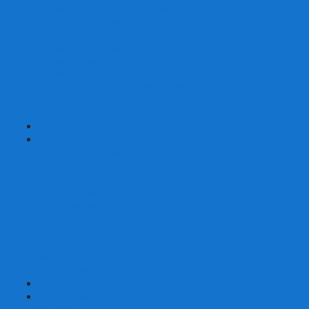
Шахматы турнирные Стаунтон
Шахматы из камня
Шахматы из металла
Шахматы из композитной смолы
Шахматы магнитные
Шахматы Шашки Нарды 3 в 1
Шахматные фигуры (без доски)
Шахматные доски (без фигур)
Шахматные ларцы (без фигур)
+
-
Нарды
Нарды с фотопечатью
Нарды резные
Нарды Армянские
Нарды кожаные
Нарды малые на 40
Нарды средние на 50
Нарды большие на 60
Фишки для нард
Зарики для нард
Сумки для нард
+
-
Детские игры