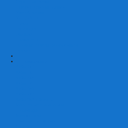
Страшные сказки
Таверна Красный Дракон
Ужас Аркхэма
Уно (UNO)
Шакал
Эволюция
Экивоки
Элементарно
Эпичные схватки боевых магов
Эрудит
+
-
Головоломки
Кубы 2х2
Кубы 3х3
Кубы 4x4
Кубы 5х5
Кубы 6х6
Кубы 7х7
Кубы 8х8 и больше
Магнитные головоломки
Пирамидки
Мегаминксы
Изменяющие форму
Скьюбы