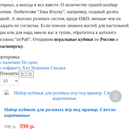
териал, а иногда и все вместе. О количестве граней вообще
лчим. Любителям “Зова Ктулху”, например, подавай десять
аней. А знатоки ролевых систем, вроде D&D, меньше чем на
адцать не согласны. Если поиски лишних костей для настольной
ры или для нард завели вас в тупик, обратитесь к каталогу
агазина “игРай”. Отправим
игральные кубики
по
России
и
расноярску
.
ортировка:
о наличию
По цене
о алфавиту
Хит
Новинки
Скидка
Показать:
Скидка
Набор кубиков для ролевых игр под мрамор. Светло-
коричневые
390
р.
590
р.