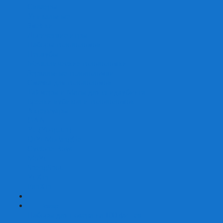
Скваеры
Уникальные
Змейки
Логические игры
Наборы головоломок
Неокубы
Металлические головоломки
Зеркальные головоломки
Смазка для головоломок
Таймеры и Маты для спидкубинга
Брелки кубиков и головоломок
Аксессуары
GAN
YJ (YongJun)
QiYi MoFangGe
Cyclone Boys
MoYu
ShengShou
YuXin
FanXin
+
-
Покер
Наборы для покера на 100 фишек