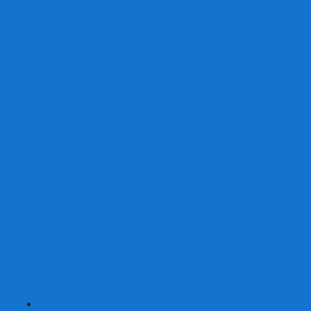
От 2 лет
От 3 лет
От 4 лет
От 5 лет
От 6 лет
От 7 лет
На внимание
Развивающие
На скорость реакции
На память
На развитие речи
Экономические
Логические
На ассоциации
Детские лото и домино
Ходилки-бродилки
Развивающие деревянные игры
Кубики историй
Наборы для опытов
Робототехника
Электронные конструкторы
Аквамозаика
Рисунки светом