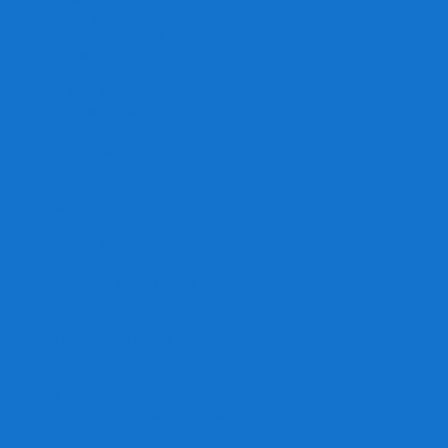
Игра престолов
Имаджинариум
Каркассон
Катамино
Квест Мастер
Кодовые имена
Колонизаторы
Кольт экспресс
Крокодил
Манчкин
Мафия
Мачи Коро
МЕМО
Монополия
Находка для шпиона
Ответь за 5 секунд
Пандемия
Покорение марса
Рик и Морти
Свинтус
Серп
Смертельные материалы
Соображарий