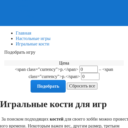
Пазлы
Деревянные пазлы
3Д Пазлы
Главная
Настольные игры
Игральные кости
Подобрать игру
Фильтр по категориям
Цена
<span class="currency">р.</span>
–
<span
class="currency">р.</span>
Игральные кости для игр
а поиском подходящих
костей
для своего хобби можно провес
ого времени. Некоторым важен вес, другим размер, третьим