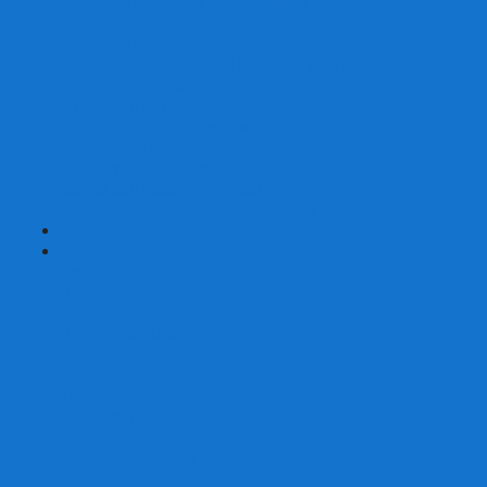
Наборы для покера на 200 фишек
Наборы для покера на 300 фишек
Наборы для покера на 500 фишек
Наборы для покера из 100% керамики
Наборы для покера Las Vegas
Сукно для покера
Карт-протекторы для покера
Фишки для покера
Аксессуары для покера
Кейсы для покера (пустые)
Собери свой набор для покера сам
+
-
Карты
Aviator
Bee
Bicycle
Bicycle Standard
Copag
Fournier
Tally-Ho
ГАФФ-карты
Для покера
Из 100% пластика
Карты от Art of Play