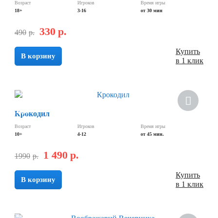
Возраст
Игроков
Время игры
18+
3-16
от 30 мин
330
р.
490
р.
Купить
В корзину
в 1 клик
Хит
Скидка
Крокодил
Возраст
Игроков
Время игры
10+
4-12
от 45 мин.
1 490
р.
1990
р.
Купить
В корзину
в 1 клик
Скидка