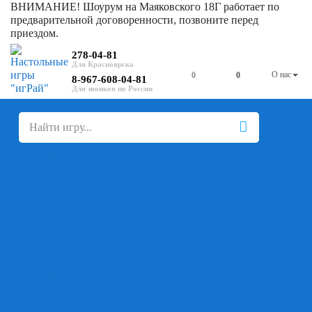
ВНИМАНИЕ! Шоурум на Маяковского 18Г работает по
предварительной договоренности, позвоните перед
приездом.
278-04-81
О нас
0
0
8-967-608-04-81
+
-
Настольные игры
Для компании
Для вечеринки
Семейные
В дорогу
На ассоциации
На скорость реакции
Кооперативные
На логику
Карточные
Абстрактные
Стратегические
Экономические
Для одного
Дуэльные