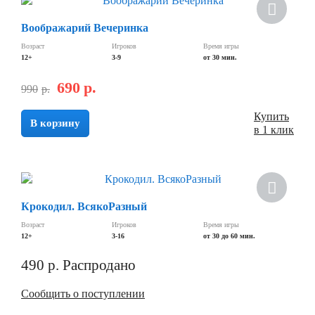
Воображарий Вечеринка
Возраст
Игроков
Время игры
12+
3-9
от 30 мин.
690
р.
990
р.
Купить
В корзину
в 1 клик
Хит
Крокодил. ВсякоРазный
Возраст
Игроков
Время игры
12+
3-16
от 30 до 60 мин.
490
р.
Распродано
Сообщить о поступлении