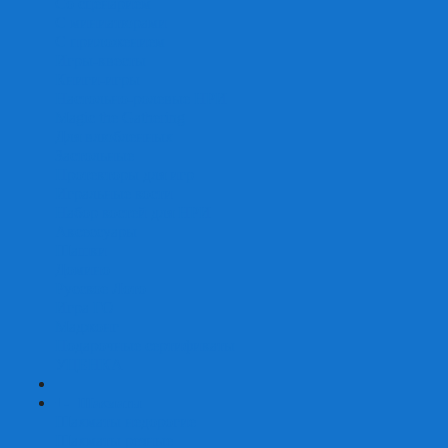
Со сценарием
С миниатюрами
С приложением
Игры-квесты
Книги-игры
Настольно-ролевые НРИ
Magic the Gathering
Для влюбленных
Застольные
Протекторы для игр
Игральные кости
Набор костей для НРИ
Аксессуары
Шашки
Домино
Русское Лото
Игра ГО
Маджонг
Подарочные сертификаты
УЦЕНКА
+
-
Шахматы
Шахматы недорогие
Шахматы резные