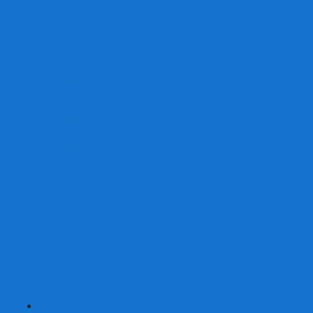
От 2 лет
От 3 лет
От 4 лет
От 5 лет
От 6 лет
От 7 лет
На внимание
Развивающие
На скорость реакции
На память
На развитие речи
Экономические
Логические
На ассоциации
Детские лото и домино
Ходилки-бродилки
Развивающие деревянные игры
Кубики историй
Наборы для опытов
Робототехника
Электронные конструкторы
Аквамозаика
Рисунки светом