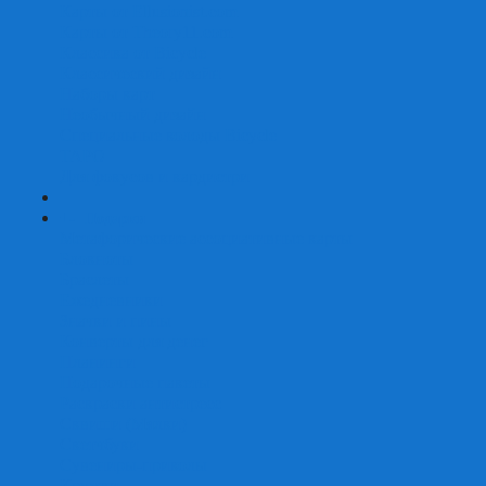
Карты от Ellusionist.com
Карты от Theory11.com
Классика от Bicycle
Классический дизайн
Наборы карт
Необычный дизайн
Специальные колоды Bicycle
ТАРО
Для фокусов и кардистри
+
-
Подарки
Метафорические ассоциативные карты
Блокноты
Браслеты
Ежедневники
Значки и пины
Конверты для денег
Планинги
Подарочные пакеты
Раскраски антистресс
Сквиши (Мялки)
Скетчбуки
Сувениры-приколы
Кружки