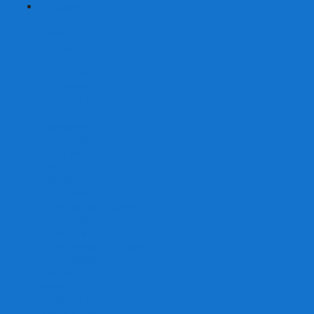
+
-
Серии
7 Чудес
Alias
Exit Квест
Fluxx
Pixel Tactics
Runebound
Small World
Азул
Активити
Башня, Дженга
Билет на поезд
Бэнг!
Взрывные котята
Воображарий
Время приключений
Гномы - вредители
Гравити фолз
Детективные истории
Детективные хроники
Диксит
Замес
Звёздные империи
Зомби в доме