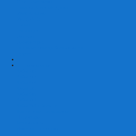
Страшные сказки
Таверна Красный Дракон
Ужас Аркхэма
Уно (UNO)
Шакал
Эволюция
Экивоки
Элементарно
Эпичные схватки боевых магов
Эрудит
+
-
Головоломки
Кубы 2х2
Кубы 3х3
Кубы 4x4
Кубы 5х5
Кубы 6х6
Кубы 7х7
Кубы 8х8 и больше
Магнитные головоломки
Пирамидки
Мегаминксы
Изменяющие форму
Скьюбы