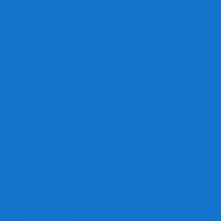
Игра престолов
Имаджинариум
Каркассон
Катамино
Квест Мастер
Кодовые имена
Колонизаторы
Кольт экспресс
Крокодил
Манчкин
Мафия
Мачи Коро
МЕМО
Монополия
Находка для шпиона
Ответь за 5 секунд
Пандемия
Покорение марса
Рик и Морти
Свинтус
Серп
Смертельные материалы
Соображарий