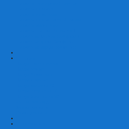
Шахматы турнирные Стаунтон
Шахматы из камня
Шахматы из металла
Шахматы из композитной смолы
Шахматы магнитные
Шахматы Шашки Нарды 3 в 1
Шахматные фигуры (без доски)
Шахматные доски (без фигур)
Шахматные ларцы (без фигур)
+
-
Нарды
Нарды с фотопечатью
Нарды резные
Нарды Армянские
Нарды кожаные
Нарды малые на 40
Нарды средние на 50
Нарды большие на 60
Фишки для нард
Зарики для нард
Сумки для нард
+
-
Детские игры