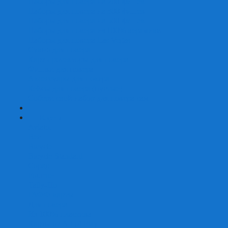
Наборы для покера на 200 фишек
Наборы для покера на 300 фишек
Наборы для покера на 500 фишек
Наборы для покера из 100% керамики
Наборы для покера Las Vegas
Сукно для покера
Карт-протекторы для покера
Фишки для покера
Аксессуары для покера
Кейсы для покера (пустые)
Собери свой набор для покера сам
+
-
Карты
Aviator
Bee
Bicycle
Bicycle Standard
Copag
Fournier
Tally-Ho
ГАФФ-карты
Для покера
Из 100% пластика
Карты от Art of Play