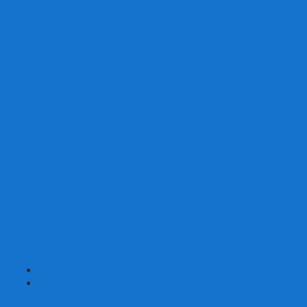
Скваеры
Уникальные
Змейки
Логические игры
Наборы головоломок
Неокубы
Металлические головоломки
Зеркальные головоломки
Смазка для головоломок
Таймеры и Маты для спидкубинга
Брелки кубиков и головоломок
Аксессуары
GAN
YJ (YongJun)
QiYi MoFangGe
Cyclone Boys
MoYu
ShengShou
YuXin
FanXin
+
-
Покер
Наборы для покера на 100 фишек