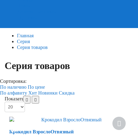
Пазлы
Деревянные пазлы
3Д Пазлы
Главная
Серия
Серия товаров
Серия товаров
Сортировка:
По наличию
По цене
По алфавиту
Хит
Новинки
Скидка
Показать:
Хит
Скидка
Крокодил ВзрослоОтвязный