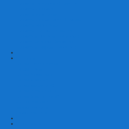
Шахматы турнирные Стаунтон
Шахматы из камня
Шахматы из металла
Шахматы из композитной смолы
Шахматы магнитные
Шахматы Шашки Нарды 3 в 1
Шахматные фигуры (без доски)
Шахматные доски (без фигур)
Шахматные ларцы (без фигур)
+
-
Нарды
Нарды с фотопечатью
Нарды резные
Нарды Армянские
Нарды кожаные
Нарды малые на 40
Нарды средние на 50
Нарды большие на 60
Фишки для нард
Зарики для нард
Сумки для нард
+
-
Детские игры