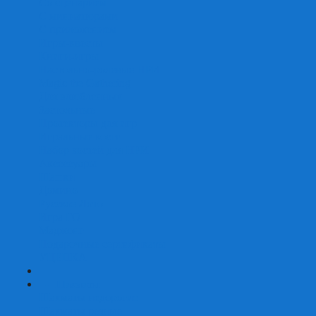
Со сценарием
С миниатюрами
С приложением
Игры-квесты
Книги-игры
Настольно-ролевые НРИ
Magic the Gathering
Для влюбленных
Застольные
Протекторы для игр
Игральные кости
Набор костей для НРИ
Аксессуары
Шашки
Домино
Русское Лото
Игра ГО
Маджонг
Подарочные сертификаты
УЦЕНКА
+
-
Шахматы
Шахматы недорогие
Шахматы резные