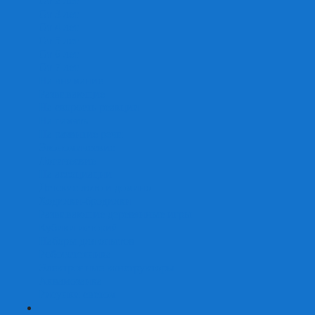
От 2 лет
От 3 лет
От 4 лет
От 5 лет
От 6 лет
От 7 лет
На внимание
Развивающие
На скорость реакции
На память
На развитие речи
Экономические
Логические
На ассоциации
Детские лото и домино
Ходилки-бродилки
Развивающие деревянные игры
Кубики историй
Наборы для опытов
Робототехника
Электронные конструкторы
Аквамозаика
Рисунки светом