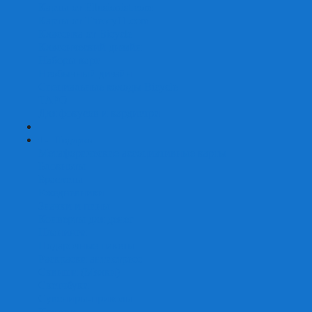
Карты от Ellusionist.com
Карты от Theory11.com
Классика от Bicycle
Классический дизайн
Наборы карт
Необычный дизайн
Специальные колоды Bicycle
ТАРО
Для фокусов и кардистри
+
-
Подарки
Метафорические ассоциативные карты
Блокноты
Браслеты
Ежедневники
Значки и пины
Конверты для денег
Планинги
Подарочные пакеты
Раскраски антистресс
Сквиши (Мялки)
Скетчбуки
Сувениры-приколы
Кружки