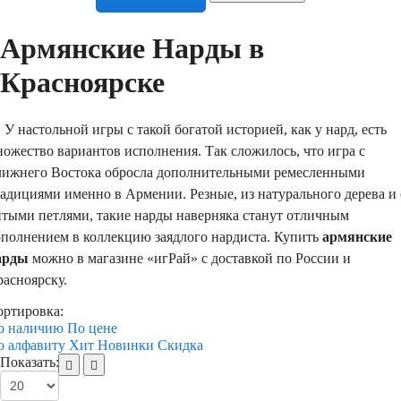
Армянские Нарды в
Красноярске
настольной игры с такой богатой историей, как у нард, есть
ожество вариантов исполнения. Так сложилось, что игра с
лижнего Востока обросла дополнительными ремесленными
адициями именно в Армении. Резные, из натурального дерева и 
итыми петлями, такие нарды наверняка станут отличным
ополнением в коллекцию заядлого нардиста. Купить
армянские
арды
можно в магазине «игРай» с доставкой по России и
асноярску.
ортировка:
о наличию
По цене
о алфавиту
Хит
Новинки
Скидка
Показать: