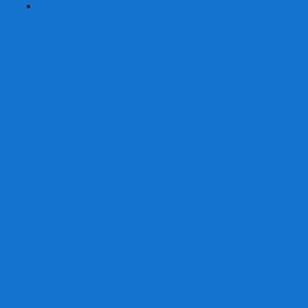
+
-
Серии
7 Чудес
Alias
Exit Квест
Fluxx
Pixel Tactics
Runebound
Small World
Азул
Активити
Башня, Дженга
Билет на поезд
Бэнг!
Взрывные котята
Воображарий
Время приключений
Гномы - вредители
Гравити фолз
Детективные истории
Детективные хроники
Диксит
Замес
Звёздные империи
Зомби в доме