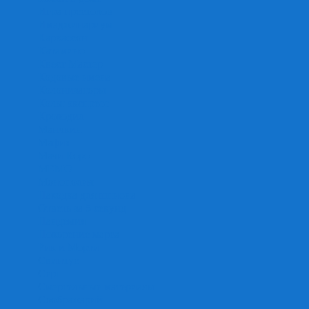
Игра престолов
Имаджинариум
Каркассон
Катамино
Квест Мастер
Кодовые имена
Колонизаторы
Кольт экспресс
Крокодил
Манчкин
Мафия
Мачи Коро
МЕМО
Монополия
Находка для шпиона
Ответь за 5 секунд
Пандемия
Покорение марса
Рик и Морти
Свинтус
Серп
Смертельные материалы
Соображарий