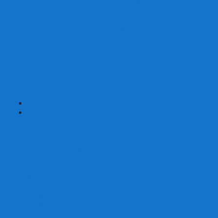
Наборы для покера на 200 фишек
Наборы для покера на 300 фишек
Наборы для покера на 500 фишек
Наборы для покера из 100% керамики
Наборы для покера Las Vegas
Сукно для покера
Карт-протекторы для покера
Фишки для покера
Аксессуары для покера
Кейсы для покера (пустые)
Собери свой набор для покера сам
+
-
Карты
Aviator
Bee
Bicycle
Bicycle Standard
Copag
Fournier
Tally-Ho
ГАФФ-карты
Для покера
Из 100% пластика
Карты от Art of Play