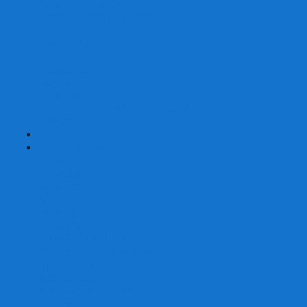
Страшные сказки
Таверна Красный Дракон
Ужас Аркхэма
Уно (UNO)
Шакал
Эволюция
Экивоки
Элементарно
Эпичные схватки боевых магов
Эрудит
+
-
Головоломки
Кубы 2х2
Кубы 3х3
Кубы 4x4
Кубы 5х5
Кубы 6х6
Кубы 7х7
Кубы 8х8 и больше
Магнитные головоломки
Пирамидки
Мегаминксы
Изменяющие форму
Скьюбы