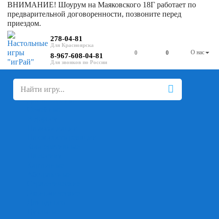
ВНИМАНИЕ! Шоурум на Маяковского 18Г работает по
предварительной договоренности, позвоните перед
приездом.
278-04-81
О нас
0
0
8-967-608-04-81
+
-
Настольные игры
Для компании
Для вечеринки
Семейные
В дорогу
На ассоциации
На скорость реакции
Кооперативные
На логику
Карточные
Абстрактные
Стратегические
Экономические
Для одного
Дуэльные