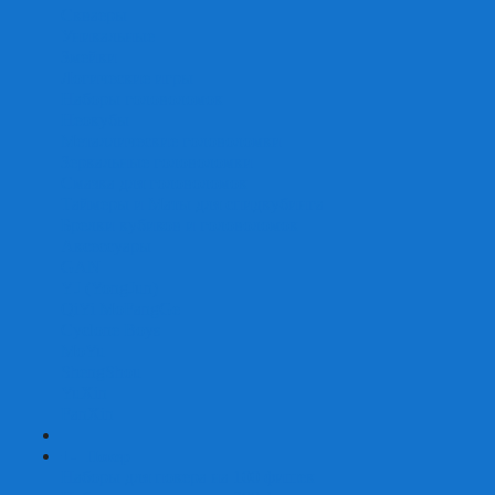
Скваеры
Уникальные
Змейки
Логические игры
Наборы головоломок
Неокубы
Металлические головоломки
Зеркальные головоломки
Смазка для головоломок
Таймеры и Маты для спидкубинга
Брелки кубиков и головоломок
Аксессуары
GAN
YJ (YongJun)
QiYi MoFangGe
Cyclone Boys
MoYu
ShengShou
YuXin
FanXin
+
-
Покер
Наборы для покера на 100 фишек