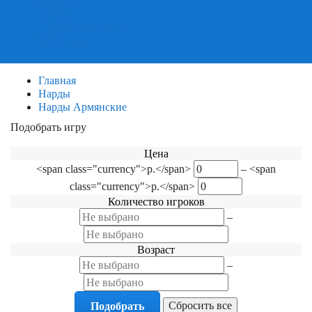
Пазлы
Деревянные пазлы
3Д Пазлы
Главная
Нарды
Нарды Армянские
Подобрать игру
Фильтр по категориям
Цена
<span class="currency">р.</span>
–
<span
class="currency">р.</span>
Количество игроков
–
Возраст
–