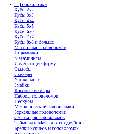
+
-
Головоломки
Кубы 2х2
Кубы 3х3
Кубы 4x4
Кубы 5х5
Кубы 6х6
Кубы 7х7
Кубы 8х8 и больше
Магнитные головоломки
Пирамидки
Мегаминксы
Изменяющие форму
Скьюбы
Скваеры
Уникальные
Змейки
Логические игры
Наборы головоломок
Неокубы
Металлические головоломки
Зеркальные головоломки
Смазка для головоломок
Таймеры и Маты для спидкубинга
Брелки кубиков и головоломок
Аксессуары