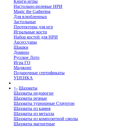
Книги-игры
Настольно-ролевые НРИ
Magic the Gathering
Для влюбленных
Застольные
Протекторы для игр
Игральные кости
Набор костей для НРИ
Аксессуары
Шашки
Домино
Русское Лото
Игра ГО
Маджонг
Подарочные сертификаты
УЦЕНКА
+
-
Шахматы
Шахматы недорогие
Шахматы резные
Шахматы турнирные Стаунтон
Шахматы из камня
Шахматы из металла
Шахматы из композитной смолы
Шахматы магнитные