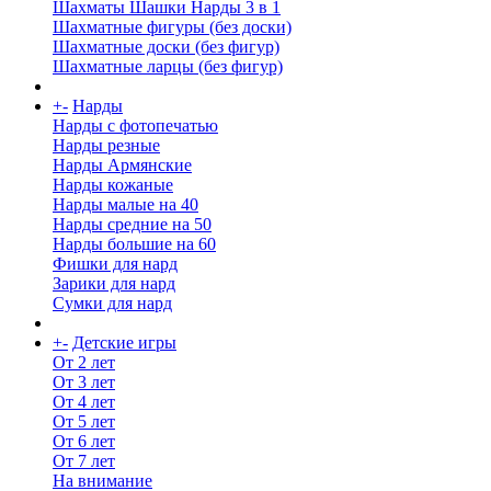
Шахматы Шашки Нарды 3 в 1
Шахматные фигуры (без доски)
Шахматные доски (без фигур)
Шахматные ларцы (без фигур)
+
-
Нарды
Нарды с фотопечатью
Нарды резные
Нарды Армянские
Нарды кожаные
Нарды малые на 40
Нарды средние на 50
Нарды большие на 60
Фишки для нард
Зарики для нард
Сумки для нард
+
-
Детские игры
От 2 лет
От 3 лет
От 4 лет
От 5 лет
От 6 лет
От 7 лет
На внимание