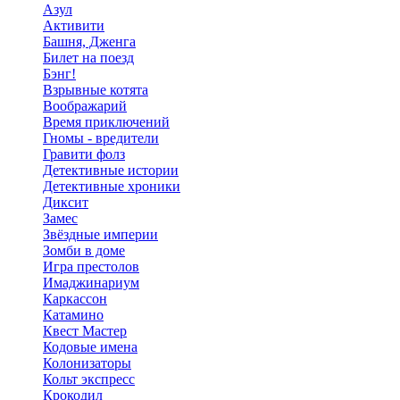
Азул
Активити
Башня, Дженга
Билет на поезд
Бэнг!
Взрывные котята
Воображарий
Время приключений
Гномы - вредители
Гравити фолз
Детективные истории
Детективные хроники
Диксит
Замес
Звёздные империи
Зомби в доме
Игра престолов
Имаджинариум
Каркассон
Катамино
Квест Мастер
Кодовые имена
Колонизаторы
Кольт экспресс
Крокодил