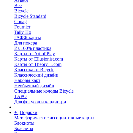
Aviator
Bee
Bicycle
Bicycle Standard
Copag
Fournier
Tally-Ho
ГАФФ-карты
Для покера
Из 100% пластика
Карты от Art of Play
Карты от Ellusionist.com
Карты от Theory11.com
Классика от Bicycle
Классический дизайн
Наборы карт
Необычный дизайн
Специальные колоды Bicycle
ТАРО
Для фокусов и кардистри
+
-
Подарки
Метафорические ассоциативные карты
Блокноты
Браслеты