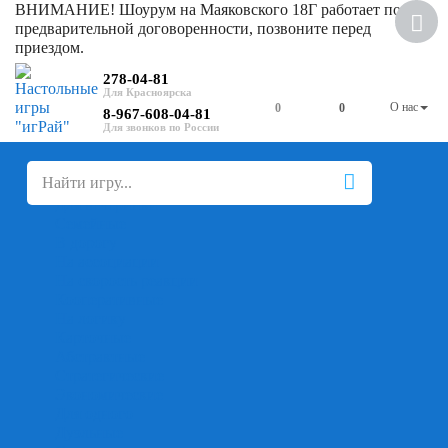
ВНИМАНИЕ! Шоурум на Маяковского 18Г работает по
Скидка
предварительной договоренности, позвоните перед
приездом.
278-04-81
О нас
0
0
8-967-608-04-81
+
-
Настольные игры
Для компании
Для вечеринки
Семейные
В дорогу
На ассоциации
На скорость реакции
Кооперативные
На логику
Карточные
Абстрактные
Стратегические
Экономические
Для одного
Дуэльные