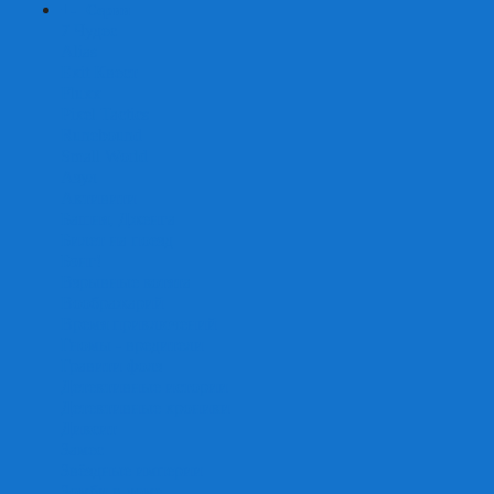
+
-
Серии
7 Чудес
Alias
Exit Квест
Fluxx
Pixel Tactics
Runebound
Small World
Азул
Активити
Башня, Дженга
Билет на поезд
Бэнг!
Взрывные котята
Воображарий
Время приключений
Гномы - вредители
Гравити фолз
Детективные истории
Детективные хроники
Диксит
Замес
Звёздные империи
Зомби в доме