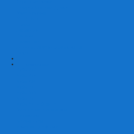
Страшные сказки
Таверна Красный Дракон
Ужас Аркхэма
Уно (UNO)
Шакал
Эволюция
Экивоки
Элементарно
Эпичные схватки боевых магов
Эрудит
+
-
Головоломки
Кубы 2х2
Кубы 3х3
Кубы 4x4
Кубы 5х5
Кубы 6х6
Кубы 7х7
Кубы 8х8 и больше
Магнитные головоломки
Пирамидки
Мегаминксы
Изменяющие форму
Скьюбы