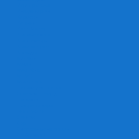
Игра престолов
Имаджинариум
Каркассон
Катамино
Квест Мастер
Кодовые имена
Колонизаторы
Кольт экспресс
Крокодил
Манчкин
Мафия
Мачи Коро
МЕМО
Монополия
Находка для шпиона
Ответь за 5 секунд
Пандемия
Покорение марса
Рик и Морти
Свинтус
Серп
Смертельные материалы
Соображарий