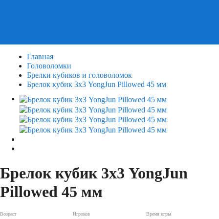
Пазлы
Деревянные пазлы
3Д Пазлы
Главная
Головоломки
Брелки кубиков и головоломок
Брелок кубик 3х3 YongJun Pillowed 45 мм
Брелок кубик 3х3 YongJun
Pillowed 45 мм
Возраст
Игроков
Время игры