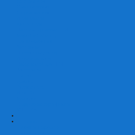
Со сценарием
С миниатюрами
С приложением
Игры-квесты
Книги-игры
Настольно-ролевые НРИ
Magic the Gathering
Для влюбленных
Застольные
Протекторы для игр
Игральные кости
Набор костей для НРИ
Аксессуары
Шашки
Домино
Русское Лото
Игра ГО
Маджонг
Подарочные сертификаты
УЦЕНКА
+
-
Шахматы
Шахматы недорогие
Шахматы резные