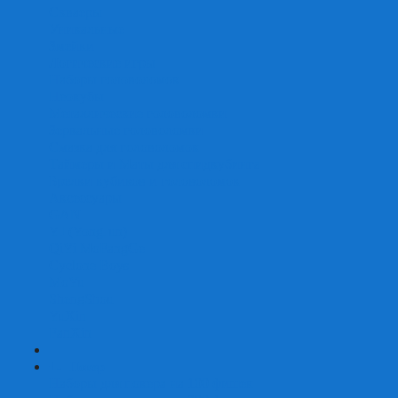
Скваеры
Уникальные
Змейки
Логические игры
Наборы головоломок
Неокубы
Металлические головоломки
Зеркальные головоломки
Смазка для головоломок
Таймеры и Маты для спидкубинга
Брелки кубиков и головоломок
Аксессуары
GAN
YJ (YongJun)
QiYi MoFangGe
Cyclone Boys
MoYu
ShengShou
YuXin
FanXin
+
-
Покер
Наборы для покера на 100 фишек