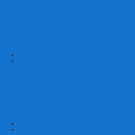
Шахматы турнирные Стаунтон
Шахматы из камня
Шахматы из металла
Шахматы из композитной смолы
Шахматы магнитные
Шахматы Шашки Нарды 3 в 1
Шахматные фигуры (без доски)
Шахматные доски (без фигур)
Шахматные ларцы (без фигур)
+
-
Нарды
Нарды с фотопечатью
Нарды резные
Нарды Армянские
Нарды кожаные
Нарды малые на 40
Нарды средние на 50
Нарды большие на 60
Фишки для нард
Зарики для нард
Сумки для нард
+
-
Детские игры