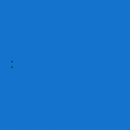
Наборы для покера на 200 фишек
Наборы для покера на 300 фишек
Наборы для покера на 500 фишек
Наборы для покера из 100% керамики
Наборы для покера Las Vegas
Сукно для покера
Карт-протекторы для покера
Фишки для покера
Аксессуары для покера
Кейсы для покера (пустые)
Собери свой набор для покера сам
+
-
Карты
Aviator
Bee
Bicycle
Bicycle Standard
Copag
Fournier
Tally-Ho
ГАФФ-карты
Для покера
Из 100% пластика
Карты от Art of Play