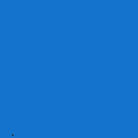
От 2 лет
От 3 лет
От 4 лет
От 5 лет
От 6 лет
От 7 лет
На внимание
Развивающие
На скорость реакции
На память
На развитие речи
Экономические
Логические
На ассоциации
Детские лото и домино
Ходилки-бродилки
Развивающие деревянные игры
Кубики историй
Наборы для опытов
Робототехника
Электронные конструкторы
Аквамозаика
Рисунки светом