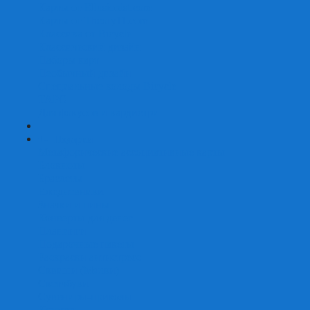
Карты от Ellusionist.com
Карты от Theory11.com
Классика от Bicycle
Классический дизайн
Наборы карт
Необычный дизайн
Специальные колоды Bicycle
ТАРО
Для фокусов и кардистри
+
-
Подарки
Метафорические ассоциативные карты
Блокноты
Браслеты
Ежедневники
Значки и пины
Конверты для денег
Планинги
Подарочные пакеты
Раскраски антистресс
Сквиши (Мялки)
Скетчбуки
Сувениры-приколы
Кружки