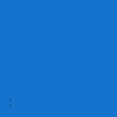
Со сценарием
С миниатюрами
С приложением
Игры-квесты
Книги-игры
Настольно-ролевые НРИ
Magic the Gathering
Для влюбленных
Застольные
Протекторы для игр
Игральные кости
Набор костей для НРИ
Аксессуары
Шашки
Домино
Русское Лото
Игра ГО
Маджонг
Подарочные сертификаты
УЦЕНКА
+
-
Шахматы
Шахматы недорогие
Шахматы резные