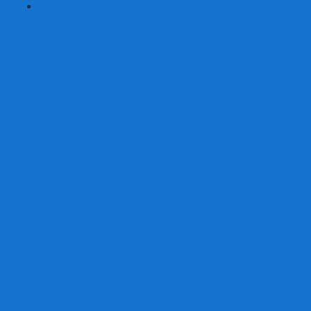
+
-
Серии
7 Чудес
Alias
Exit Квест
Fluxx
Pixel Tactics
Runebound
Small World
Азул
Активити
Башня, Дженга
Билет на поезд
Бэнг!
Взрывные котята
Воображарий
Время приключений
Гномы - вредители
Гравити фолз
Детективные истории
Детективные хроники
Диксит
Замес
Звёздные империи
Зомби в доме