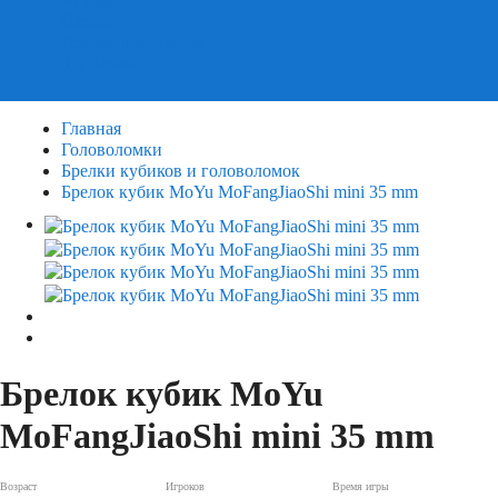
Пазлы
Деревянные пазлы
3Д Пазлы
Главная
Головоломки
Брелки кубиков и головоломок
Брелок кубик MoYu MoFangJiaoShi mini 35 mm
Брелок кубик MoYu
MoFangJiaoShi mini 35 mm
Возраст
Игроков
Время игры