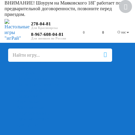
ВНИМАНИЕ! Шоурум на Маяковского 18Г работает по
Хит
предварительной договоренности, позвоните перед
приездом.
278-04-81
О нас
0
0
8-967-608-04-81
+
-
Настольные игры
Для компании
Для вечеринки
Семейные
В дорогу
На ассоциации
На скорость реакции
Кооперативные
На логику
Карточные
Абстрактные
Стратегические
Экономические
Для одного
Дуэльные