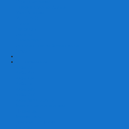
Страшные сказки
Таверна Красный Дракон
Ужас Аркхэма
Уно (UNO)
Шакал
Эволюция
Экивоки
Элементарно
Эпичные схватки боевых магов
Эрудит
+
-
Головоломки
Кубы 2х2
Кубы 3х3
Кубы 4x4
Кубы 5х5
Кубы 6х6
Кубы 7х7
Кубы 8х8 и больше
Магнитные головоломки
Пирамидки
Мегаминксы
Изменяющие форму
Скьюбы