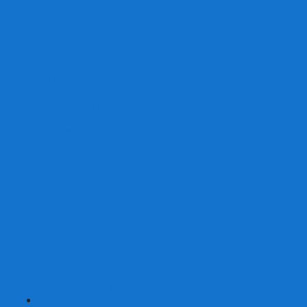
От 2 лет
От 3 лет
От 4 лет
От 5 лет
От 6 лет
От 7 лет
На внимание
Развивающие
На скорость реакции
На память
На развитие речи
Экономические
Логические
На ассоциации
Детские лото и домино
Ходилки-бродилки
Развивающие деревянные игры
Кубики историй
Наборы для опытов
Робототехника
Электронные конструкторы
Аквамозаика
Рисунки светом