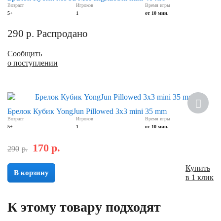
Возраст
Игроков
Время игры
5+
1
от 10 мин.
290
р.
Распродано
Сообщить
о поступлении
Хит
Брелок Кубик YongJun Pillowed 3х3 mini 35 mm
Возраст
Игроков
Время игры
Скидка
5+
1
от 10 мин.
170
р.
290
р.
Купить
В корзину
в 1 клик
К этому товару подходят