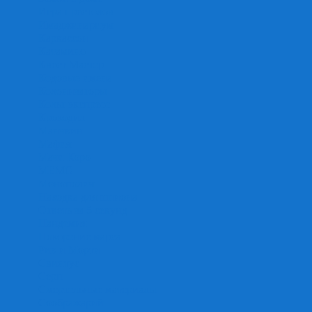
Игра престолов
Имаджинариум
Каркассон
Катамино
Квест Мастер
Кодовые имена
Колонизаторы
Кольт экспресс
Крокодил
Манчкин
Мафия
Мачи Коро
МЕМО
Монополия
Находка для шпиона
Ответь за 5 секунд
Пандемия
Покорение марса
Рик и Морти
Свинтус
Серп
Смертельные материалы
Соображарий