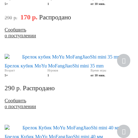
5+
1
от 10 мин.
170
р.
Распродано
290
р.
Сообщить
о поступлении
Хит
Брелок кубик MoYu MoFangJiaoShi mini 35 mm
Возраст
Игроков
Время игры
5+
1
от 10 мин.
290
р.
Распродано
Сообщить
о поступлении
Хит
Брелок Кубик MoYu MoFangJiaoShi mini 40 мм