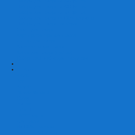
Наборы для покера на 200 фишек
Наборы для покера на 300 фишек
Наборы для покера на 500 фишек
Наборы для покера из 100% керамики
Наборы для покера Las Vegas
Сукно для покера
Карт-протекторы для покера
Фишки для покера
Аксессуары для покера
Кейсы для покера (пустые)
Собери свой набор для покера сам
+
-
Карты
Aviator
Bee
Bicycle
Bicycle Standard
Copag
Fournier
Tally-Ho
ГАФФ-карты
Для покера
Из 100% пластика
Карты от Art of Play