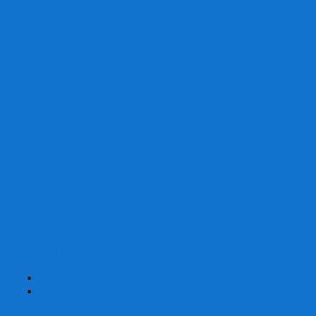
Скваеры
Уникальные
Змейки
Логические игры
Наборы головоломок
Неокубы
Металлические головоломки
Зеркальные головоломки
Смазка для головоломок
Таймеры и Маты для спидкубинга
Брелки кубиков и головоломок
Аксессуары
GAN
YJ (YongJun)
QiYi MoFangGe
Cyclone Boys
MoYu
ShengShou
YuXin
FanXin
+
-
Покер
Наборы для покера на 100 фишек