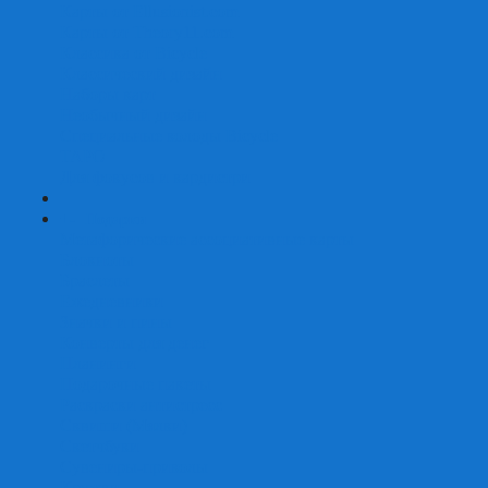
Карты от Ellusionist.com
Карты от Theory11.com
Классика от Bicycle
Классический дизайн
Наборы карт
Необычный дизайн
Специальные колоды Bicycle
ТАРО
Для фокусов и кардистри
+
-
Подарки
Метафорические ассоциативные карты
Блокноты
Браслеты
Ежедневники
Значки и пины
Конверты для денег
Планинги
Подарочные пакеты
Раскраски антистресс
Сквиши (Мялки)
Скетчбуки
Сувениры-приколы
Кружки