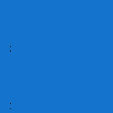
Шахматы турнирные Стаунтон
Шахматы из камня
Шахматы из металла
Шахматы из композитной смолы
Шахматы магнитные
Шахматы Шашки Нарды 3 в 1
Шахматные фигуры (без доски)
Шахматные доски (без фигур)
Шахматные ларцы (без фигур)
+
-
Нарды
Нарды с фотопечатью
Нарды резные
Нарды Армянские
Нарды кожаные
Нарды малые на 40
Нарды средние на 50
Нарды большие на 60
Фишки для нард
Зарики для нард
Сумки для нард
+
-
Детские игры