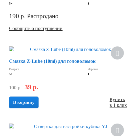
5+
1
190
р.
Распродано
Сообщить о поступлении
Смазка Z-Lube (10ml) для головоломок
Возраст
Игроков
5+
1
39
р.
100
р.
Купить
В корзину
в 1 клик