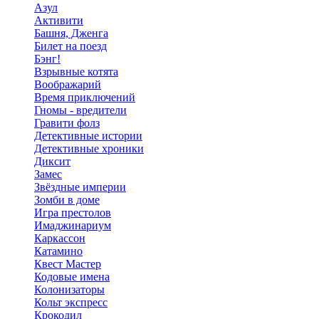
Азул
Активити
Башня, Дженга
Билет на поезд
Бэнг!
Взрывные котята
Воображарий
Время приключений
Гномы - вредители
Гравити фолз
Детективные истории
Детективные хроники
Диксит
Замес
Звёздные империи
Зомби в доме
Игра престолов
Имаджинариум
Каркассон
Катамино
Квест Мастер
Кодовые имена
Колонизаторы
Кольт экспресс
Крокодил