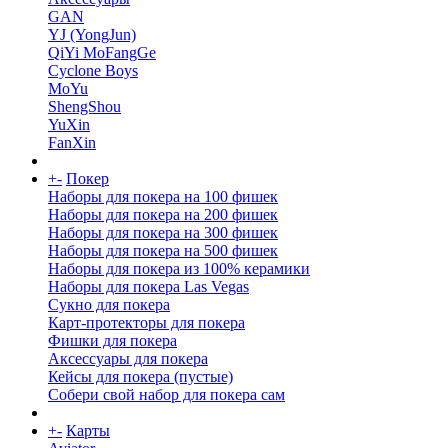
GAN
YJ (YongJun)
QiYi MoFangGe
Cyclone Boys
MoYu
ShengShou
YuXin
FanXin
+
-
Покер
Наборы для покера на 100 фишек
Наборы для покера на 200 фишек
Наборы для покера на 300 фишек
Наборы для покера на 500 фишек
Наборы для покера из 100% керамики
Наборы для покера Las Vegas
Сукно для покера
Карт-протекторы для покера
Фишки для покера
Аксессуары для покера
Кейсы для покера (пустые)
Собери свой набор для покера сам
+
-
Карты