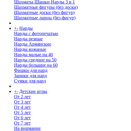
Шахматы Шашки Нарды 3 в 1
Шахматные фигуры (без доски)
Шахматные доски (без фигур)
Шахматные ларцы (без фигур)
+
-
Нарды
Нарды с фотопечатью
Нарды резные
Нарды Армянские
Нарды кожаные
Нарды малые на 40
Нарды средние на 50
Нарды большие на 60
Фишки для нард
Зарики для нард
Сумки для нард
+
-
Детские игры
От 2 лет
От 3 лет
От 4 лет
От 5 лет
От 6 лет
От 7 лет
На внимание