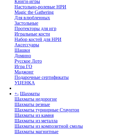
Книги-игры
Настольно-ролевые НРИ
Magic the Gathering
Для влюбленных
Застольные
Протекторы для игр
Игральные кости
Набор костей для НРИ
Аксессуары
Шашки
Домино
Русское Лото
Игра ГО
Маджонг
Подарочные сертификаты
УЦЕНКА
+
-
Шахматы
Шахматы недорогие
Шахматы резные
Шахматы турнирные Стаунтон
Шахматы из камня
Шахматы из металла
Шахматы из композитной смолы
Шахматы магнитные