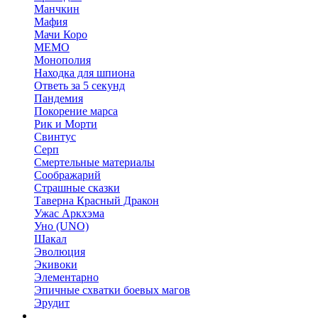
Манчкин
Мафия
Мачи Коро
МЕМО
Монополия
Находка для шпиона
Ответь за 5 секунд
Пандемия
Покорение марса
Рик и Морти
Свинтус
Серп
Смертельные материалы
Соображарий
Страшные сказки
Таверна Красный Дракон
Ужас Аркхэма
Уно (UNO)
Шакал
Эволюция
Экивоки
Элементарно
Эпичные схватки боевых магов
Эрудит