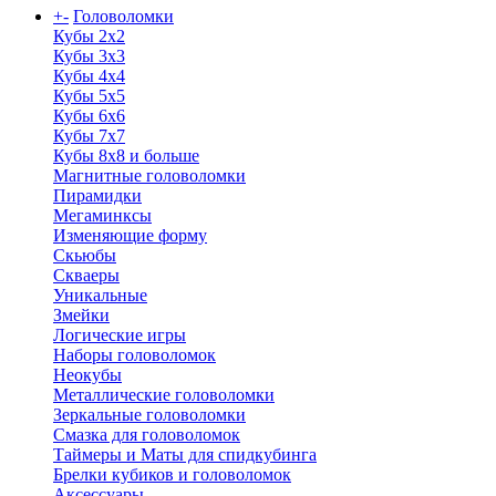
+
-
Головоломки
Кубы 2х2
Кубы 3х3
Кубы 4x4
Кубы 5х5
Кубы 6х6
Кубы 7х7
Кубы 8х8 и больше
Магнитные головоломки
Пирамидки
Мегаминксы
Изменяющие форму
Скьюбы
Скваеры
Уникальные
Змейки
Логические игры
Наборы головоломок
Неокубы
Металлические головоломки
Зеркальные головоломки
Смазка для головоломок
Таймеры и Маты для спидкубинга
Брелки кубиков и головоломок
Аксессуары