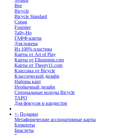
Aviator
Bee
Bicycle
Bicycle Standard
Copag
Fournier
Tally-Ho
ГАФФ-карты
Для покера
Из 100% пластика
Карты от Art of Play
Карты от Ellusionist.com
Карты от Theory11.com
Классика от Bicycle
Классический дизайн
Наборы карт
Необычный дизайн
Специальные колоды Bicycle
ТАРО
Для фокусов и кардистри
+
-
Подарки
Метафорические ассоциативные карты
Блокноты
Браслеты