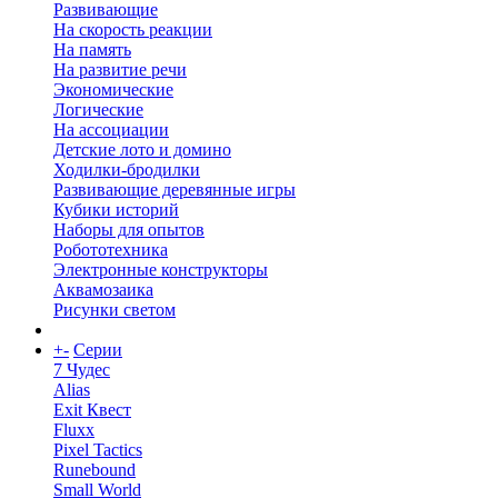
Развивающие
На скорость реакции
На память
На развитие речи
Экономические
Логические
На ассоциации
Детские лото и домино
Ходилки-бродилки
Развивающие деревянные игры
Кубики историй
Наборы для опытов
Робототехника
Электронные конструкторы
Аквамозаика
Рисунки светом
+
-
Серии
7 Чудес
Alias
Exit Квест
Fluxx
Pixel Tactics
Runebound
Small World