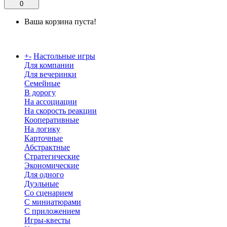
0
Ваша корзина пуста!
Каталог
+
-
Настольные игры
Для компании
Для вечеринки
Семейные
В дорогу
На ассоциации
На скорость реакции
Кооперативные
На логику
Карточные
Абстрактные
Стратегические
Экономические
Для одного
Дуэльные
Со сценарием
С миниатюрами
С приложением
Игры-квесты