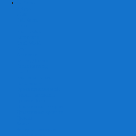
+
-
Серии
7 Чудес
Alias
Exit Квест
Fluxx
Pixel Tactics
Runebound
Small World
Азул
Активити
Башня, Дженга
Билет на поезд
Бэнг!
Взрывные котята
Воображарий
Время приключений
Гномы - вредители
Гравити фолз
Детективные истории
Детективные хроники
Диксит
Замес
Звёздные империи
Зомби в доме