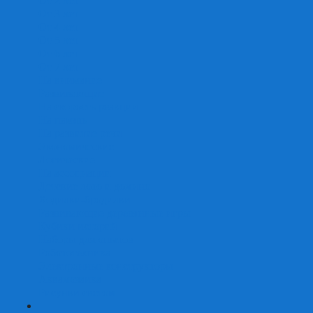
От 2 лет
От 3 лет
От 4 лет
От 5 лет
От 6 лет
От 7 лет
На внимание
Развивающие
На скорость реакции
На память
На развитие речи
Экономические
Логические
На ассоциации
Детские лото и домино
Ходилки-бродилки
Развивающие деревянные игры
Кубики историй
Наборы для опытов
Робототехника
Электронные конструкторы
Аквамозаика
Рисунки светом