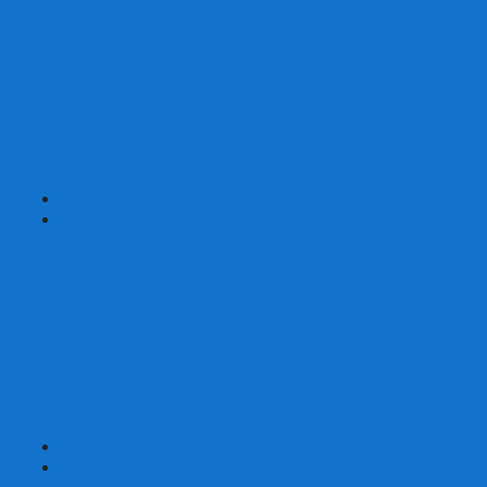
Шахматы турнирные Стаунтон
Шахматы из камня
Шахматы из металла
Шахматы из композитной смолы
Шахматы магнитные
Шахматы Шашки Нарды 3 в 1
Шахматные фигуры (без доски)
Шахматные доски (без фигур)
Шахматные ларцы (без фигур)
+
-
Нарды
Нарды с фотопечатью
Нарды резные
Нарды Армянские
Нарды кожаные
Нарды малые на 40
Нарды средние на 50
Нарды большие на 60
Фишки для нард
Зарики для нард
Сумки для нард
+
-
Детские игры