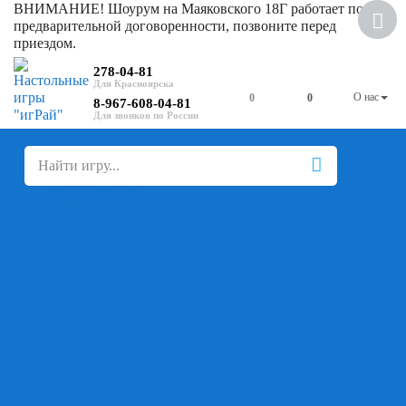
ВНИМАНИЕ! Шоурум на Маяковского 18Г работает по
предварительной договоренности, позвоните перед
приездом.
278-04-81
О нас
0
0
8-967-608-04-81
+
-
Настольные игры
Для компании
Для вечеринки
Семейные
В дорогу
На ассоциации
На скорость реакции
Кооперативные
На логику
Карточные
Абстрактные
Стратегические
Экономические
Для одного
Дуэльные