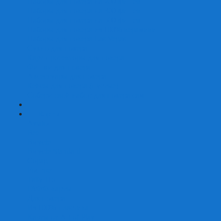
Наборы для покера на 200 фишек
Наборы для покера на 300 фишек
Наборы для покера на 500 фишек
Наборы для покера из 100% керамики
Наборы для покера Las Vegas
Сукно для покера
Карт-протекторы для покера
Фишки для покера
Аксессуары для покера
Кейсы для покера (пустые)
Собери свой набор для покера сам
+
-
Карты
Aviator
Bee
Bicycle
Bicycle Standard
Copag
Fournier
Tally-Ho
ГАФФ-карты
Для покера
Из 100% пластика
Карты от Art of Play