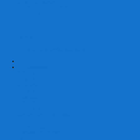
Страшные сказки
Таверна Красный Дракон
Ужас Аркхэма
Уно (UNO)
Шакал
Эволюция
Экивоки
Элементарно
Эпичные схватки боевых магов
Эрудит
+
-
Головоломки
Кубы 2х2
Кубы 3х3
Кубы 4x4
Кубы 5х5
Кубы 6х6
Кубы 7х7
Кубы 8х8 и больше
Магнитные головоломки
Пирамидки
Мегаминксы
Изменяющие форму
Скьюбы