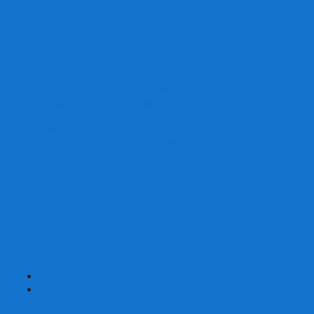
Скваеры
Уникальные
Змейки
Логические игры
Наборы головоломок
Неокубы
Металлические головоломки
Зеркальные головоломки
Смазка для головоломок
Таймеры и Маты для спидкубинга
Брелки кубиков и головоломок
Аксессуары
GAN
YJ (YongJun)
QiYi MoFangGe
Cyclone Boys
MoYu
ShengShou
YuXin
FanXin
+
-
Покер
Наборы для покера на 100 фишек