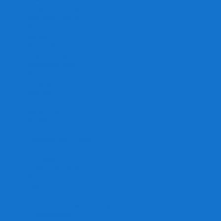
Игра престолов
Имаджинариум
Каркассон
Катамино
Квест Мастер
Кодовые имена
Колонизаторы
Кольт экспресс
Крокодил
Манчкин
Мафия
Мачи Коро
МЕМО
Монополия
Находка для шпиона
Ответь за 5 секунд
Пандемия
Покорение марса
Рик и Морти
Свинтус
Серп
Смертельные материалы
Соображарий