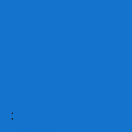
Со сценарием
С миниатюрами
С приложением
Игры-квесты
Книги-игры
Настольно-ролевые НРИ
Magic the Gathering
Для влюбленных
Застольные
Протекторы для игр
Игральные кости
Набор костей для НРИ
Аксессуары
Шашки
Домино
Русское Лото
Игра ГО
Маджонг
Подарочные сертификаты
УЦЕНКА
+
-
Шахматы
Шахматы недорогие
Шахматы резные