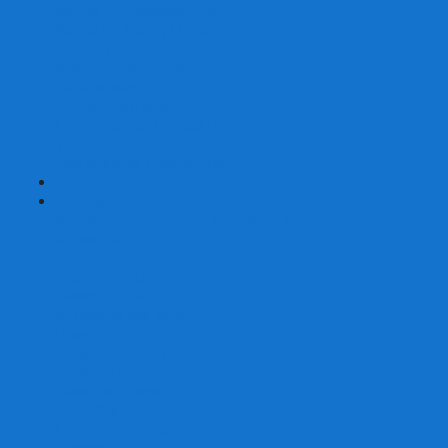
Карты от Ellusionist.com
Карты от Theory11.com
Классика от Bicycle
Классический дизайн
Наборы карт
Необычный дизайн
Специальные колоды Bicycle
ТАРО
Для фокусов и кардистри
+
-
Подарки
Метафорические ассоциативные карты
Блокноты
Браслеты
Ежедневники
Значки и пины
Конверты для денег
Планинги
Подарочные пакеты
Раскраски антистресс
Сквиши (Мялки)
Скетчбуки
Сувениры-приколы
Кружки