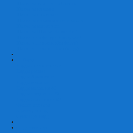
Шахматы турнирные Стаунтон
Шахматы из камня
Шахматы из металла
Шахматы из композитной смолы
Шахматы магнитные
Шахматы Шашки Нарды 3 в 1
Шахматные фигуры (без доски)
Шахматные доски (без фигур)
Шахматные ларцы (без фигур)
+
-
Нарды
Нарды с фотопечатью
Нарды резные
Нарды Армянские
Нарды кожаные
Нарды малые на 40
Нарды средние на 50
Нарды большие на 60
Фишки для нард
Зарики для нард
Сумки для нард
+
-
Детские игры