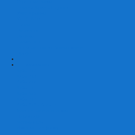
Страшные сказки
Таверна Красный Дракон
Ужас Аркхэма
Уно (UNO)
Шакал
Эволюция
Экивоки
Элементарно
Эпичные схватки боевых магов
Эрудит
+
-
Головоломки
Кубы 2х2
Кубы 3х3
Кубы 4x4
Кубы 5х5
Кубы 6х6
Кубы 7х7
Кубы 8х8 и больше
Магнитные головоломки
Пирамидки
Мегаминксы
Изменяющие форму
Скьюбы