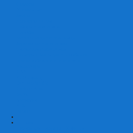
Скваеры
Уникальные
Змейки
Логические игры
Наборы головоломок
Неокубы
Металлические головоломки
Зеркальные головоломки
Смазка для головоломок
Таймеры и Маты для спидкубинга
Брелки кубиков и головоломок
Аксессуары
GAN
YJ (YongJun)
QiYi MoFangGe
Cyclone Boys
MoYu
ShengShou
YuXin
FanXin
+
-
Покер
Наборы для покера на 100 фишек