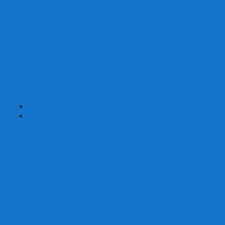
Наборы для покера на 200 фишек
Наборы для покера на 300 фишек
Наборы для покера на 500 фишек
Наборы для покера из 100% керамики
Наборы для покера Las Vegas
Сукно для покера
Карт-протекторы для покера
Фишки для покера
Аксессуары для покера
Кейсы для покера (пустые)
Собери свой набор для покера сам
+
-
Карты
Aviator
Bee
Bicycle
Bicycle Standard
Copag
Fournier
Tally-Ho
ГАФФ-карты
Для покера
Из 100% пластика
Карты от Art of Play