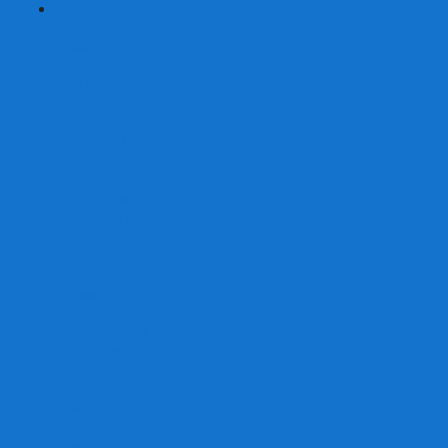
+
-
Серии
7 Чудес
Alias
Exit Квест
Fluxx
Pixel Tactics
Runebound
Small World
Азул
Активити
Башня, Дженга
Билет на поезд
Бэнг!
Взрывные котята
Воображарий
Время приключений
Гномы - вредители
Гравити фолз
Детективные истории
Детективные хроники
Диксит
Замес
Звёздные империи
Зомби в доме