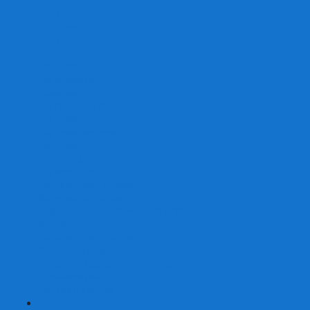
От 2 лет
От 3 лет
От 4 лет
От 5 лет
От 6 лет
От 7 лет
На внимание
Развивающие
На скорость реакции
На память
На развитие речи
Экономические
Логические
На ассоциации
Детские лото и домино
Ходилки-бродилки
Развивающие деревянные игры
Кубики историй
Наборы для опытов
Робототехника
Электронные конструкторы
Аквамозаика
Рисунки светом