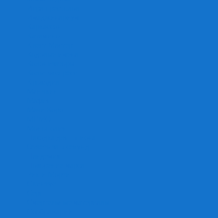
Игра престолов
Имаджинариум
Каркассон
Катамино
Квест Мастер
Кодовые имена
Колонизаторы
Кольт экспресс
Крокодил
Манчкин
Мафия
Мачи Коро
МЕМО
Монополия
Находка для шпиона
Ответь за 5 секунд
Пандемия
Покорение марса
Рик и Морти
Свинтус
Серп
Смертельные материалы
Соображарий