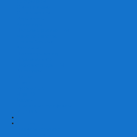
Со сценарием
С миниатюрами
С приложением
Игры-квесты
Книги-игры
Настольно-ролевые НРИ
Magic the Gathering
Для влюбленных
Застольные
Протекторы для игр
Игральные кости
Набор костей для НРИ
Аксессуары
Шашки
Домино
Русское Лото
Игра ГО
Маджонг
Подарочные сертификаты
УЦЕНКА
+
-
Шахматы
Шахматы недорогие
Шахматы резные