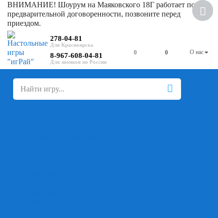
ВНИМАНИЕ! Шоурум на Маяковского 18Г работает по
предварительной договоренности, позвоните перед
приездом.
278-04-81
О нас
0
0
8-967-608-04-81
+
-
Настольные игры
Для компании
Для вечеринки
Семейные
В дорогу
На ассоциации
На скорость реакции
Кооперативные
На логику
Карточные
Абстрактные
Стратегические
Экономические
Для одного
Дуэльные