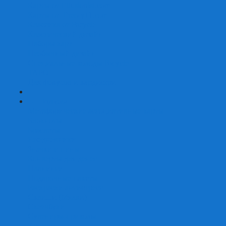
Карты от Ellusionist.com
Карты от Theory11.com
Классика от Bicycle
Классический дизайн
Наборы карт
Необычный дизайн
Специальные колоды Bicycle
ТАРО
Для фокусов и кардистри
+
-
Подарки
Метафорические ассоциативные карты
Блокноты
Браслеты
Ежедневники
Значки и пины
Конверты для денег
Планинги
Подарочные пакеты
Раскраски антистресс
Сквиши (Мялки)
Скетчбуки
Сувениры-приколы
Кружки