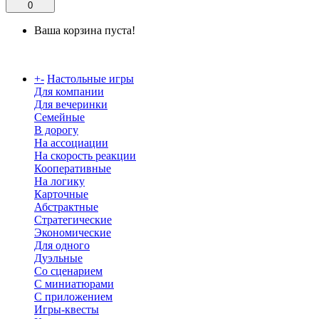
0
Ваша корзина пуста!
Каталог
+
-
Настольные игры
Для компании
Для вечеринки
Семейные
В дорогу
На ассоциации
На скорость реакции
Кооперативные
На логику
Карточные
Абстрактные
Стратегические
Экономические
Для одного
Дуэльные
Со сценарием
С миниатюрами
С приложением
Игры-квесты