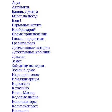
Азул
Активити
Башня, Дженга
Билет на поезд
Бэнг!
Взрывные котята
Воображарий
Время приключений
Гномы - вредители
Гравити фолз
Детективные истории
Детективные хроники
Диксит
Замес
Звёздные империи
Зомби в доме
Игра престолов
Имаджинариум
Каркассон
Катамино
Квест Мастер
Кодовые имена
Колонизаторы
Кольт экспресс
Крокодил