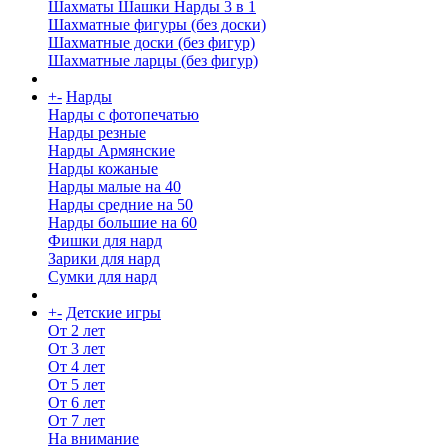
Шахматы Шашки Нарды 3 в 1
Шахматные фигуры (без доски)
Шахматные доски (без фигур)
Шахматные ларцы (без фигур)
+
-
Нарды
Нарды с фотопечатью
Нарды резные
Нарды Армянские
Нарды кожаные
Нарды малые на 40
Нарды средние на 50
Нарды большие на 60
Фишки для нард
Зарики для нард
Сумки для нард
+
-
Детские игры
От 2 лет
От 3 лет
От 4 лет
От 5 лет
От 6 лет
От 7 лет
На внимание