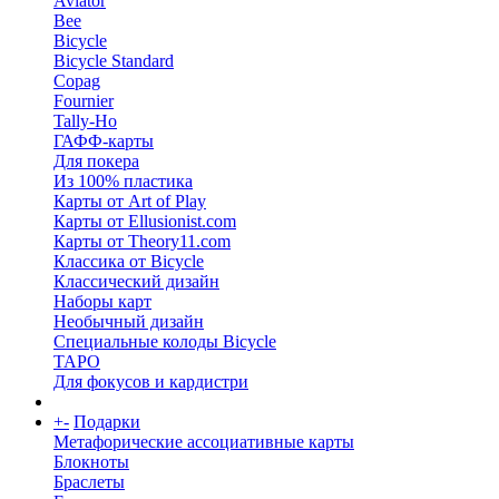
Aviator
Bee
Bicycle
Bicycle Standard
Copag
Fournier
Tally-Ho
ГАФФ-карты
Для покера
Из 100% пластика
Карты от Art of Play
Карты от Ellusionist.com
Карты от Theory11.com
Классика от Bicycle
Классический дизайн
Наборы карт
Необычный дизайн
Специальные колоды Bicycle
ТАРО
Для фокусов и кардистри
+
-
Подарки
Метафорические ассоциативные карты
Блокноты
Браслеты