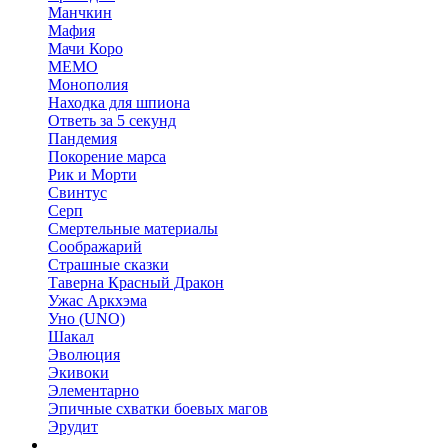
Манчкин
Мафия
Мачи Коро
МЕМО
Монополия
Находка для шпиона
Ответь за 5 секунд
Пандемия
Покорение марса
Рик и Морти
Свинтус
Серп
Смертельные материалы
Соображарий
Страшные сказки
Таверна Красный Дракон
Ужас Аркхэма
Уно (UNO)
Шакал
Эволюция
Экивоки
Элементарно
Эпичные схватки боевых магов
Эрудит