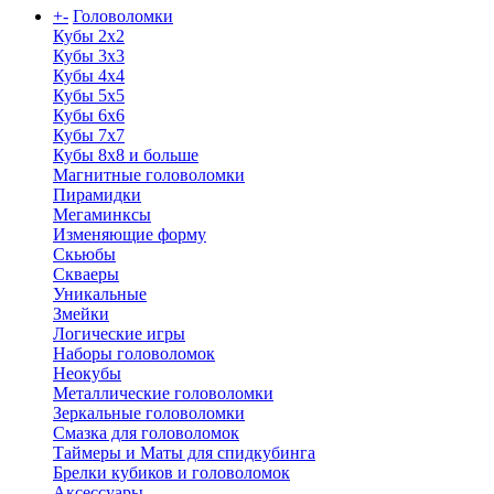
+
-
Головоломки
Кубы 2х2
Кубы 3х3
Кубы 4x4
Кубы 5х5
Кубы 6х6
Кубы 7х7
Кубы 8х8 и больше
Магнитные головоломки
Пирамидки
Мегаминксы
Изменяющие форму
Скьюбы
Скваеры
Уникальные
Змейки
Логические игры
Наборы головоломок
Неокубы
Металлические головоломки
Зеркальные головоломки
Смазка для головоломок
Таймеры и Маты для спидкубинга
Брелки кубиков и головоломок
Аксессуары