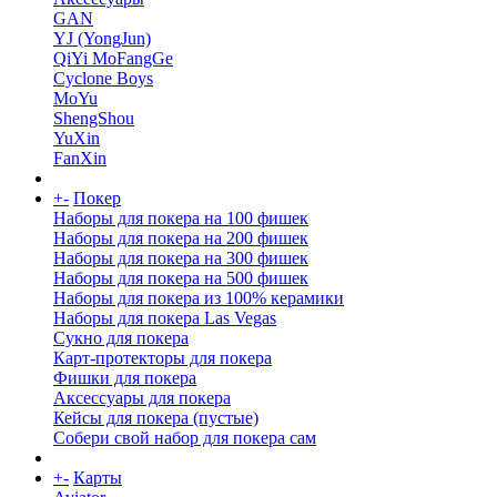
GAN
YJ (YongJun)
QiYi MoFangGe
Cyclone Boys
MoYu
ShengShou
YuXin
FanXin
+
-
Покер
Наборы для покера на 100 фишек
Наборы для покера на 200 фишек
Наборы для покера на 300 фишек
Наборы для покера на 500 фишек
Наборы для покера из 100% керамики
Наборы для покера Las Vegas
Сукно для покера
Карт-протекторы для покера
Фишки для покера
Аксессуары для покера
Кейсы для покера (пустые)
Собери свой набор для покера сам
+
-
Карты