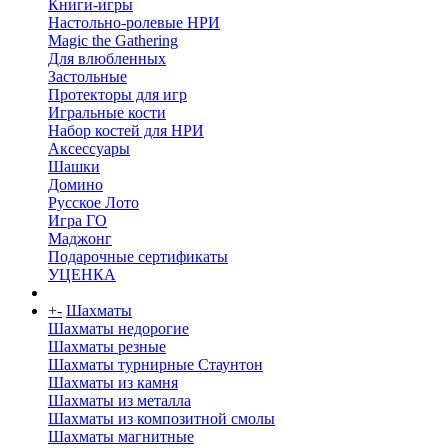
Книги-игры
Настольно-ролевые НРИ
Magic the Gathering
Для влюбленных
Застольные
Протекторы для игр
Игральные кости
Набор костей для НРИ
Аксессуары
Шашки
Домино
Русское Лото
Игра ГО
Маджонг
Подарочные сертификаты
УЦЕНКА
+
-
Шахматы
Шахматы недорогие
Шахматы резные
Шахматы турнирные Стаунтон
Шахматы из камня
Шахматы из металла
Шахматы из композитной смолы
Шахматы магнитные