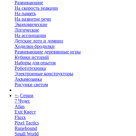
Развивающие
На скорость реакции
На память
На развитие речи
Экономические
Логические
На ассоциации
Детские лото и домино
Ходилки-бродилки
Развивающие деревянные игры
Кубики историй
Наборы для опытов
Робототехника
Электронные конструкторы
Аквамозаика
Рисунки светом
+
-
Серии
7 Чудес
Alias
Exit Квест
Fluxx
Pixel Tactics
Runebound
Small World