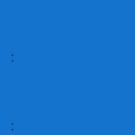
Шахматы турнирные Стаунтон
Шахматы из камня
Шахматы из металла
Шахматы из композитной смолы
Шахматы магнитные
Шахматы Шашки Нарды 3 в 1
Шахматные фигуры (без доски)
Шахматные доски (без фигур)
Шахматные ларцы (без фигур)
+
-
Нарды
Нарды с фотопечатью
Нарды резные
Нарды Армянские
Нарды кожаные
Нарды малые на 40
Нарды средние на 50
Нарды большие на 60
Фишки для нард
Зарики для нард
Сумки для нард
+
-
Детские игры