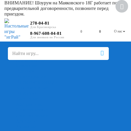
ВНИМАНИЕ! Шоурум на Маяковского 18Г работает по
Скидка
предварительной договоренности, позвоните перед
приездом.
278-04-81
О нас
0
0
8-967-608-04-81
+
-
Настольные игры
Для компании
Для вечеринки
Семейные
В дорогу
На ассоциации
На скорость реакции
Кооперативные
На логику
Карточные
Абстрактные
Стратегические
Экономические
Для одного
Дуэльные