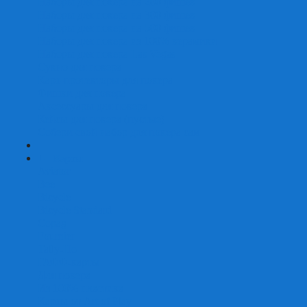
Наборы для покера на 200 фишек
Наборы для покера на 300 фишек
Наборы для покера на 500 фишек
Наборы для покера из 100% керамики
Наборы для покера Las Vegas
Сукно для покера
Карт-протекторы для покера
Фишки для покера
Аксессуары для покера
Кейсы для покера (пустые)
Собери свой набор для покера сам
+
-
Карты
Aviator
Bee
Bicycle
Bicycle Standard
Copag
Fournier
Tally-Ho
ГАФФ-карты
Для покера
Из 100% пластика
Карты от Art of Play