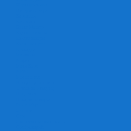
Игра престолов
Имаджинариум
Каркассон
Катамино
Квест Мастер
Кодовые имена
Колонизаторы
Кольт экспресс
Крокодил
Манчкин
Мафия
Мачи Коро
МЕМО
Монополия
Находка для шпиона
Ответь за 5 секунд
Пандемия
Покорение марса
Рик и Морти
Свинтус
Серп
Смертельные материалы
Соображарий