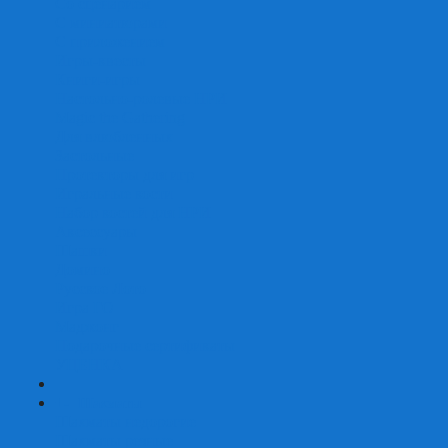
Со сценарием
С миниатюрами
С приложением
Игры-квесты
Книги-игры
Настольно-ролевые НРИ
Magic the Gathering
Для влюбленных
Застольные
Протекторы для игр
Игральные кости
Набор костей для НРИ
Аксессуары
Шашки
Домино
Русское Лото
Игра ГО
Маджонг
Подарочные сертификаты
УЦЕНКА
+
-
Шахматы
Шахматы недорогие
Шахматы резные