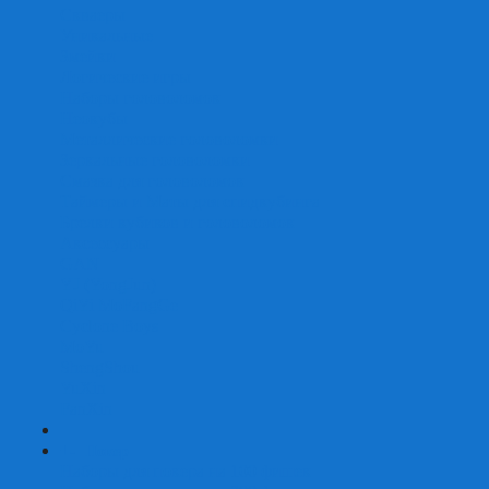
Скваеры
Уникальные
Змейки
Логические игры
Наборы головоломок
Неокубы
Металлические головоломки
Зеркальные головоломки
Смазка для головоломок
Таймеры и Маты для спидкубинга
Брелки кубиков и головоломок
Аксессуары
GAN
YJ (YongJun)
QiYi MoFangGe
Cyclone Boys
MoYu
ShengShou
YuXin
FanXin
+
-
Покер
Наборы для покера на 100 фишек