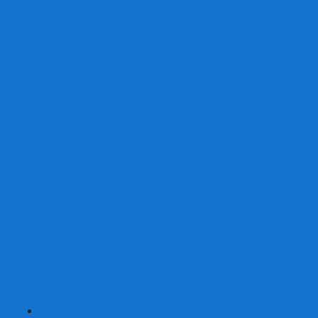
От 2 лет
От 3 лет
От 4 лет
От 5 лет
От 6 лет
От 7 лет
На внимание
Развивающие
На скорость реакции
На память
На развитие речи
Экономические
Логические
На ассоциации
Детские лото и домино
Ходилки-бродилки
Развивающие деревянные игры
Кубики историй
Наборы для опытов
Робототехника
Электронные конструкторы
Аквамозаика
Рисунки светом