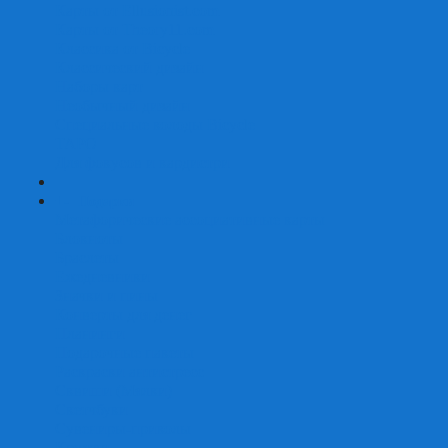
Карты от Ellusionist.com
Карты от Theory11.com
Классика от Bicycle
Классический дизайн
Наборы карт
Необычный дизайн
Специальные колоды Bicycle
ТАРО
Для фокусов и кардистри
+
-
Подарки
Метафорические ассоциативные карты
Блокноты
Браслеты
Ежедневники
Значки и пины
Конверты для денег
Планинги
Подарочные пакеты
Раскраски антистресс
Сквиши (Мялки)
Скетчбуки
Сувениры-приколы
Кружки