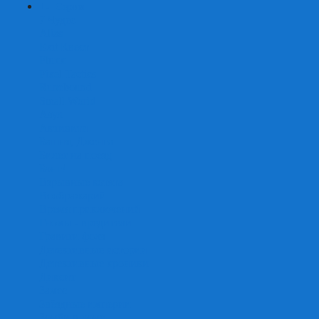
+
-
Серии
7 Чудес
Alias
Exit Квест
Fluxx
Pixel Tactics
Runebound
Small World
Азул
Активити
Башня, Дженга
Билет на поезд
Бэнг!
Взрывные котята
Воображарий
Время приключений
Гномы - вредители
Гравити фолз
Детективные истории
Детективные хроники
Диксит
Замес
Звёздные империи
Зомби в доме