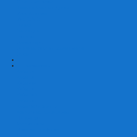
Страшные сказки
Таверна Красный Дракон
Ужас Аркхэма
Уно (UNO)
Шакал
Эволюция
Экивоки
Элементарно
Эпичные схватки боевых магов
Эрудит
+
-
Головоломки
Кубы 2х2
Кубы 3х3
Кубы 4x4
Кубы 5х5
Кубы 6х6
Кубы 7х7
Кубы 8х8 и больше
Магнитные головоломки
Пирамидки
Мегаминксы
Изменяющие форму
Скьюбы