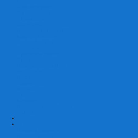
Со сценарием
С миниатюрами
С приложением
Игры-квесты
Книги-игры
Настольно-ролевые НРИ
Magic the Gathering
Для влюбленных
Застольные
Протекторы для игр
Игральные кости
Набор костей для НРИ
Аксессуары
Шашки
Домино
Русское Лото
Игра ГО
Маджонг
Подарочные сертификаты
УЦЕНКА
+
-
Шахматы
Шахматы недорогие
Шахматы резные