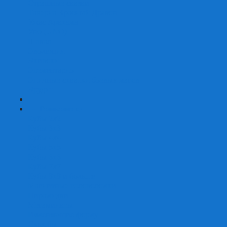
Страшные сказки
Таверна Красный Дракон
Ужас Аркхэма
Уно (UNO)
Шакал
Эволюция
Экивоки
Элементарно
Эпичные схватки боевых магов
Эрудит
+
-
Головоломки
Кубы 2х2
Кубы 3х3
Кубы 4x4
Кубы 5х5
Кубы 6х6
Кубы 7х7
Кубы 8х8 и больше
Магнитные головоломки
Пирамидки
Мегаминксы
Изменяющие форму
Скьюбы