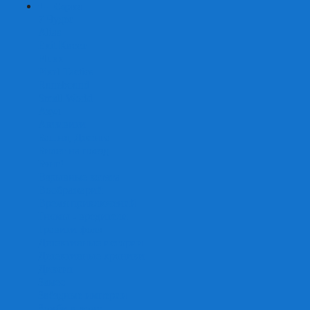
+
-
Серии
7 Чудес
Alias
Exit Квест
Fluxx
Pixel Tactics
Runebound
Small World
Азул
Активити
Башня, Дженга
Билет на поезд
Бэнг!
Взрывные котята
Воображарий
Время приключений
Гномы - вредители
Гравити фолз
Детективные истории
Детективные хроники
Диксит
Замес
Звёздные империи
Зомби в доме