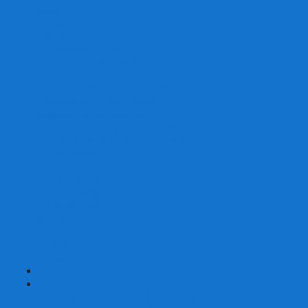
Скваеры
Уникальные
Змейки
Логические игры
Наборы головоломок
Неокубы
Металлические головоломки
Зеркальные головоломки
Смазка для головоломок
Таймеры и Маты для спидкубинга
Брелки кубиков и головоломок
Аксессуары
GAN
YJ (YongJun)
QiYi MoFangGe
Cyclone Boys
MoYu
ShengShou
YuXin
FanXin
+
-
Покер
Наборы для покера на 100 фишек