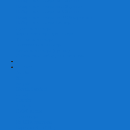
Наборы для покера на 200 фишек
Наборы для покера на 300 фишек
Наборы для покера на 500 фишек
Наборы для покера из 100% керамики
Наборы для покера Las Vegas
Сукно для покера
Карт-протекторы для покера
Фишки для покера
Аксессуары для покера
Кейсы для покера (пустые)
Собери свой набор для покера сам
+
-
Карты
Aviator
Bee
Bicycle
Bicycle Standard
Copag
Fournier
Tally-Ho
ГАФФ-карты
Для покера
Из 100% пластика
Карты от Art of Play