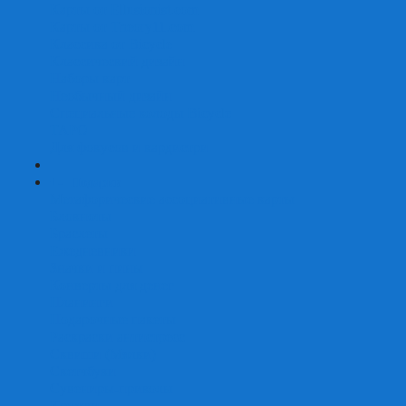
Карты от Ellusionist.com
Карты от Theory11.com
Классика от Bicycle
Классический дизайн
Наборы карт
Необычный дизайн
Специальные колоды Bicycle
ТАРО
Для фокусов и кардистри
+
-
Подарки
Метафорические ассоциативные карты
Блокноты
Браслеты
Ежедневники
Значки и пины
Конверты для денег
Планинги
Подарочные пакеты
Раскраски антистресс
Сквиши (Мялки)
Скетчбуки
Сувениры-приколы
Кружки