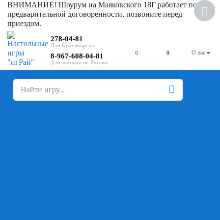
ВНИМАНИЕ! Шоурум на Маяковского 18Г работает по
предварительной договоренности, позвоните перед
приездом.
278-04-81
О нас
0
0
8-967-608-04-81
+
-
Настольные игры
Для компании
Для вечеринки
Семейные
В дорогу
На ассоциации
На скорость реакции
Кооперативные
На логику
Карточные
Абстрактные
Стратегические
Экономические
Для одного
Дуэльные