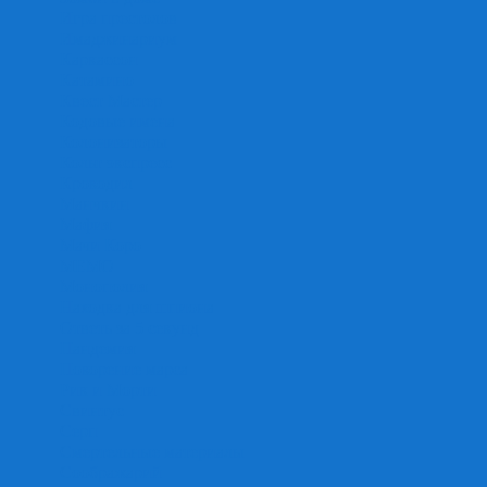
Игра престолов
Имаджинариум
Каркассон
Катамино
Квест Мастер
Кодовые имена
Колонизаторы
Кольт экспресс
Крокодил
Манчкин
Мафия
Мачи Коро
МЕМО
Монополия
Находка для шпиона
Ответь за 5 секунд
Пандемия
Покорение марса
Рик и Морти
Свинтус
Серп
Смертельные материалы
Соображарий