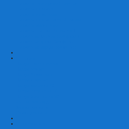
Шахматы турнирные Стаунтон
Шахматы из камня
Шахматы из металла
Шахматы из композитной смолы
Шахматы магнитные
Шахматы Шашки Нарды 3 в 1
Шахматные фигуры (без доски)
Шахматные доски (без фигур)
Шахматные ларцы (без фигур)
+
-
Нарды
Нарды с фотопечатью
Нарды резные
Нарды Армянские
Нарды кожаные
Нарды малые на 40
Нарды средние на 50
Нарды большие на 60
Фишки для нард
Зарики для нард
Сумки для нард
+
-
Детские игры