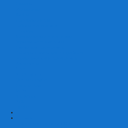
Скваеры
Уникальные
Змейки
Логические игры
Наборы головоломок
Неокубы
Металлические головоломки
Зеркальные головоломки
Смазка для головоломок
Таймеры и Маты для спидкубинга
Брелки кубиков и головоломок
Аксессуары
GAN
YJ (YongJun)
QiYi MoFangGe
Cyclone Boys
MoYu
ShengShou
YuXin
FanXin
+
-
Покер
Наборы для покера на 100 фишек