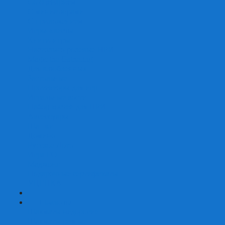
Со сценарием
С миниатюрами
С приложением
Игры-квесты
Книги-игры
Настольно-ролевые НРИ
Magic the Gathering
Для влюбленных
Застольные
Протекторы для игр
Игральные кости
Набор костей для НРИ
Аксессуары
Шашки
Домино
Русское Лото
Игра ГО
Маджонг
Подарочные сертификаты
УЦЕНКА
+
-
Шахматы
Шахматы недорогие
Шахматы резные