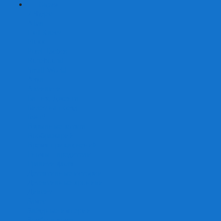
+
-
Серии
7 Чудес
Alias
Exit Квест
Fluxx
Pixel Tactics
Runebound
Small World
Азул
Активити
Башня, Дженга
Билет на поезд
Бэнг!
Взрывные котята
Воображарий
Время приключений
Гномы - вредители
Гравити фолз
Детективные истории
Детективные хроники
Диксит
Замес
Звёздные империи
Зомби в доме