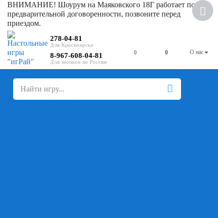
ВНИМАНИЕ! Шоурум на Маяковского 18Г работает по
предварительной договоренности, позвоните перед
приездом.
278-04-81
О нас
0
0
8-967-608-04-81
+
-
Настольные игры
Для компании
Для вечеринки
Семейные
В дорогу
На ассоциации
На скорость реакции
Кооперативные
На логику
Карточные
Абстрактные
Стратегические
Экономические
Для одного
Дуэльные