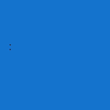
Карты от Ellusionist.com
Карты от Theory11.com
Классика от Bicycle
Классический дизайн
Наборы карт
Необычный дизайн
Специальные колоды Bicycle
ТАРО
Для фокусов и кардистри
+
-
Подарки
Метафорические ассоциативные карты
Блокноты
Браслеты
Ежедневники
Значки и пины
Конверты для денег
Планинги
Подарочные пакеты
Раскраски антистресс
Сквиши (Мялки)
Скетчбуки
Сувениры-приколы
Кружки