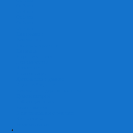
От 2 лет
От 3 лет
От 4 лет
От 5 лет
От 6 лет
От 7 лет
На внимание
Развивающие
На скорость реакции
На память
На развитие речи
Экономические
Логические
На ассоциации
Детские лото и домино
Ходилки-бродилки
Развивающие деревянные игры
Кубики историй
Наборы для опытов
Робототехника
Электронные конструкторы
Аквамозаика
Рисунки светом