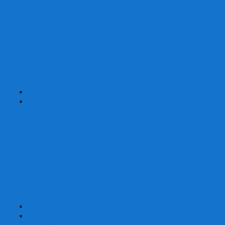
Шахматы турнирные Стаунтон
Шахматы из камня
Шахматы из металла
Шахматы из композитной смолы
Шахматы магнитные
Шахматы Шашки Нарды 3 в 1
Шахматные фигуры (без доски)
Шахматные доски (без фигур)
Шахматные ларцы (без фигур)
+
-
Нарды
Нарды с фотопечатью
Нарды резные
Нарды Армянские
Нарды кожаные
Нарды малые на 40
Нарды средние на 50
Нарды большие на 60
Фишки для нард
Зарики для нард
Сумки для нард
+
-
Детские игры