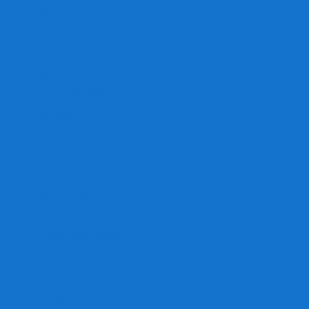
Игра престолов
Имаджинариум
Каркассон
Катамино
Квест Мастер
Кодовые имена
Колонизаторы
Кольт экспресс
Крокодил
Манчкин
Мафия
Мачи Коро
МЕМО
Монополия
Находка для шпиона
Ответь за 5 секунд
Пандемия
Покорение марса
Рик и Морти
Свинтус
Серп
Смертельные материалы
Соображарий