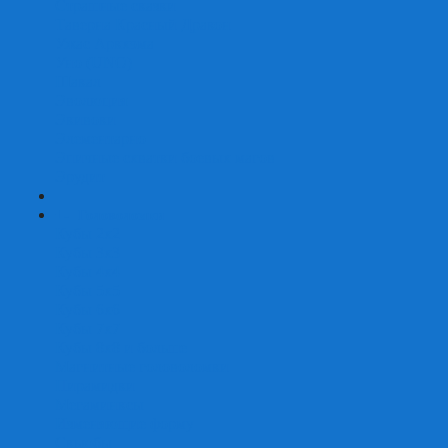
Страшные сказки
Таверна Красный Дракон
Ужас Аркхэма
Уно (UNO)
Шакал
Эволюция
Экивоки
Элементарно
Эпичные схватки боевых магов
Эрудит
+
-
Головоломки
Кубы 2х2
Кубы 3х3
Кубы 4x4
Кубы 5х5
Кубы 6х6
Кубы 7х7
Кубы 8х8 и больше
Магнитные головоломки
Пирамидки
Мегаминксы
Изменяющие форму
Скьюбы