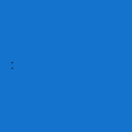
Наборы для покера на 200 фишек
Наборы для покера на 300 фишек
Наборы для покера на 500 фишек
Наборы для покера из 100% керамики
Наборы для покера Las Vegas
Сукно для покера
Карт-протекторы для покера
Фишки для покера
Аксессуары для покера
Кейсы для покера (пустые)
Собери свой набор для покера сам
+
-
Карты
Aviator
Bee
Bicycle
Bicycle Standard
Copag
Fournier
Tally-Ho
ГАФФ-карты
Для покера
Из 100% пластика
Карты от Art of Play