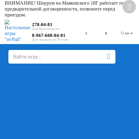
ВНИМАНИЕ! Шоурум на Маяковского 18Г работает по
предварительной договоренности, позвоните перед
приездом.
278-04-81
О нас
0
0
8-967-608-04-81
+
-
Настольные игры
Для компании
Для вечеринки
Семейные
В дорогу
На ассоциации
На скорость реакции
Кооперативные
На логику
Карточные
Абстрактные
Стратегические
Экономические
Для одного
Дуэльные