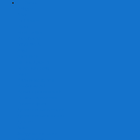
+
-
Серии
7 Чудес
Alias
Exit Квест
Fluxx
Pixel Tactics
Runebound
Small World
Азул
Активити
Башня, Дженга
Билет на поезд
Бэнг!
Взрывные котята
Воображарий
Время приключений
Гномы - вредители
Гравити фолз
Детективные истории
Детективные хроники
Диксит
Замес
Звёздные империи
Зомби в доме