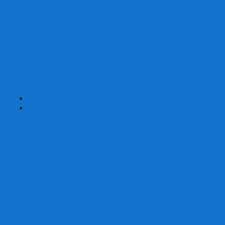
Страшные сказки
Таверна Красный Дракон
Ужас Аркхэма
Уно (UNO)
Шакал
Эволюция
Экивоки
Элементарно
Эпичные схватки боевых магов
Эрудит
+
-
Головоломки
Кубы 2х2
Кубы 3х3
Кубы 4x4
Кубы 5х5
Кубы 6х6
Кубы 7х7
Кубы 8х8 и больше
Магнитные головоломки
Пирамидки
Мегаминксы
Изменяющие форму
Скьюбы