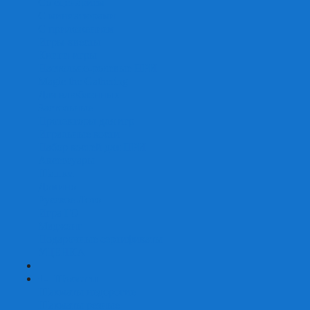
Со сценарием
С миниатюрами
С приложением
Игры-квесты
Книги-игры
Настольно-ролевые НРИ
Magic the Gathering
Для влюбленных
Застольные
Протекторы для игр
Игральные кости
Набор костей для НРИ
Аксессуары
Шашки
Домино
Русское Лото
Игра ГО
Маджонг
Подарочные сертификаты
УЦЕНКА
+
-
Шахматы
Шахматы недорогие
Шахматы резные