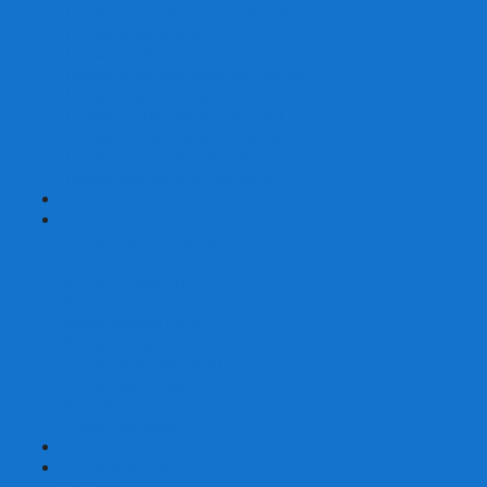
Шахматы турнирные Стаунтон
Шахматы из камня
Шахматы из металла
Шахматы из композитной смолы
Шахматы магнитные
Шахматы Шашки Нарды 3 в 1
Шахматные фигуры (без доски)
Шахматные доски (без фигур)
Шахматные ларцы (без фигур)
+
-
Нарды
Нарды с фотопечатью
Нарды резные
Нарды Армянские
Нарды кожаные
Нарды малые на 40
Нарды средние на 50
Нарды большие на 60
Фишки для нард
Зарики для нард
Сумки для нард
+
-
Детские игры