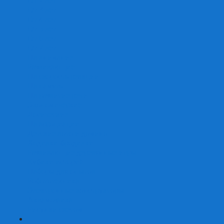
От 2 лет
От 3 лет
От 4 лет
От 5 лет
От 6 лет
От 7 лет
На внимание
Развивающие
На скорость реакции
На память
На развитие речи
Экономические
Логические
На ассоциации
Детские лото и домино
Ходилки-бродилки
Развивающие деревянные игры
Кубики историй
Наборы для опытов
Робототехника
Электронные конструкторы
Аквамозаика
Рисунки светом