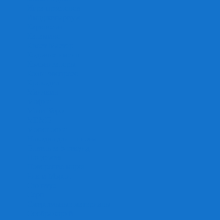
Игра престолов
Имаджинариум
Каркассон
Катамино
Квест Мастер
Кодовые имена
Колонизаторы
Кольт экспресс
Крокодил
Манчкин
Мафия
Мачи Коро
МЕМО
Монополия
Находка для шпиона
Ответь за 5 секунд
Пандемия
Покорение марса
Рик и Морти
Свинтус
Серп
Смертельные материалы
Соображарий