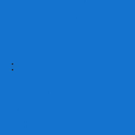
Наборы для покера на 200 фишек
Наборы для покера на 300 фишек
Наборы для покера на 500 фишек
Наборы для покера из 100% керамики
Наборы для покера Las Vegas
Сукно для покера
Карт-протекторы для покера
Фишки для покера
Аксессуары для покера
Кейсы для покера (пустые)
Собери свой набор для покера сам
+
-
Карты
Aviator
Bee
Bicycle
Bicycle Standard
Copag
Fournier
Tally-Ho
ГАФФ-карты
Для покера
Из 100% пластика
Карты от Art of Play