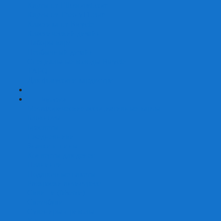
Карты от Ellusionist.com
Карты от Theory11.com
Классика от Bicycle
Классический дизайн
Наборы карт
Необычный дизайн
Специальные колоды Bicycle
ТАРО
Для фокусов и кардистри
+
-
Подарки
Метафорические ассоциативные карты
Блокноты
Браслеты
Ежедневники
Значки и пины
Конверты для денег
Планинги
Подарочные пакеты
Раскраски антистресс
Сквиши (Мялки)
Скетчбуки
Сувениры-приколы
Кружки