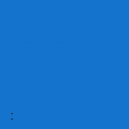
Скваеры
Уникальные
Змейки
Логические игры
Наборы головоломок
Неокубы
Металлические головоломки
Зеркальные головоломки
Смазка для головоломок
Таймеры и Маты для спидкубинга
Брелки кубиков и головоломок
Аксессуары
GAN
YJ (YongJun)
QiYi MoFangGe
Cyclone Boys
MoYu
ShengShou
YuXin
FanXin
+
-
Покер
Наборы для покера на 100 фишек