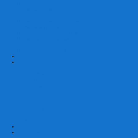
Шахматы турнирные Стаунтон
Шахматы из камня
Шахматы из металла
Шахматы из композитной смолы
Шахматы магнитные
Шахматы Шашки Нарды 3 в 1
Шахматные фигуры (без доски)
Шахматные доски (без фигур)
Шахматные ларцы (без фигур)
+
-
Нарды
Нарды с фотопечатью
Нарды резные
Нарды Армянские
Нарды кожаные
Нарды малые на 40
Нарды средние на 50
Нарды большие на 60
Фишки для нард
Зарики для нард
Сумки для нард
+
-
Детские игры