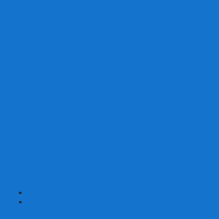
Скваеры
Уникальные
Змейки
Логические игры
Наборы головоломок
Неокубы
Металлические головоломки
Зеркальные головоломки
Смазка для головоломок
Таймеры и Маты для спидкубинга
Брелки кубиков и головоломок
Аксессуары
GAN
YJ (YongJun)
QiYi MoFangGe
Cyclone Boys
MoYu
ShengShou
YuXin
FanXin
+
-
Покер
Наборы для покера на 100 фишек