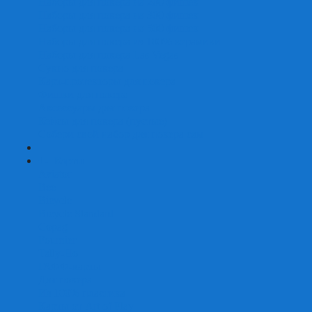
Наборы для покера на 200 фишек
Наборы для покера на 300 фишек
Наборы для покера на 500 фишек
Наборы для покера из 100% керамики
Наборы для покера Las Vegas
Сукно для покера
Карт-протекторы для покера
Фишки для покера
Аксессуары для покера
Кейсы для покера (пустые)
Собери свой набор для покера сам
+
-
Карты
Aviator
Bee
Bicycle
Bicycle Standard
Copag
Fournier
Tally-Ho
ГАФФ-карты
Для покера
Из 100% пластика
Карты от Art of Play