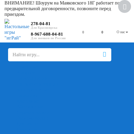
ВНИМАНИЕ! Шоурум на Маяковского 18Г работает по
Скидка
предварительной договоренности, позвоните перед
приездом.
278-04-81
О нас
0
0
8-967-608-04-81
+
-
Настольные игры
Для компании
Для вечеринки
Семейные
В дорогу
На ассоциации
На скорость реакции
Кооперативные
На логику
Карточные
Абстрактные
Стратегические
Экономические
Для одного
Дуэльные