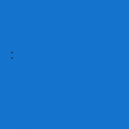
Карты от Ellusionist.com
Карты от Theory11.com
Классика от Bicycle
Классический дизайн
Наборы карт
Необычный дизайн
Специальные колоды Bicycle
ТАРО
Для фокусов и кардистри
+
-
Подарки
Метафорические ассоциативные карты
Блокноты
Браслеты
Ежедневники
Значки и пины
Конверты для денег
Планинги
Подарочные пакеты
Раскраски антистресс
Сквиши (Мялки)
Скетчбуки
Сувениры-приколы
Кружки