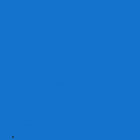
От 2 лет
От 3 лет
От 4 лет
От 5 лет
От 6 лет
От 7 лет
На внимание
Развивающие
На скорость реакции
На память
На развитие речи
Экономические
Логические
На ассоциации
Детские лото и домино
Ходилки-бродилки
Развивающие деревянные игры
Кубики историй
Наборы для опытов
Робототехника
Электронные конструкторы
Аквамозаика
Рисунки светом