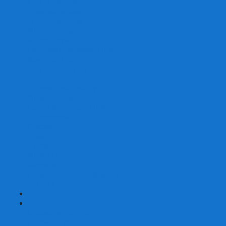
Со сценарием
С миниатюрами
С приложением
Игры-квесты
Книги-игры
Настольно-ролевые НРИ
Magic the Gathering
Для влюбленных
Застольные
Протекторы для игр
Игральные кости
Набор костей для НРИ
Аксессуары
Шашки
Домино
Русское Лото
Игра ГО
Маджонг
Подарочные сертификаты
УЦЕНКА
+
-
Шахматы
Шахматы недорогие
Шахматы резные