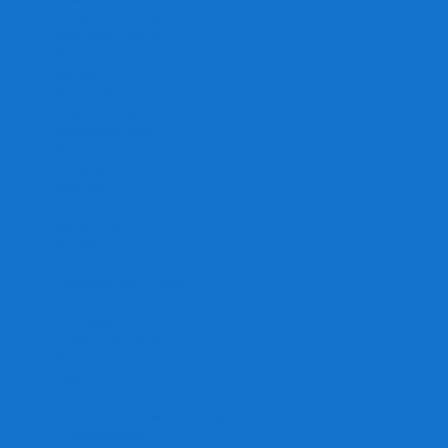
Игра престолов
Имаджинариум
Каркассон
Катамино
Квест Мастер
Кодовые имена
Колонизаторы
Кольт экспресс
Крокодил
Манчкин
Мафия
Мачи Коро
МЕМО
Монополия
Находка для шпиона
Ответь за 5 секунд
Пандемия
Покорение марса
Рик и Морти
Свинтус
Серп
Смертельные материалы
Соображарий