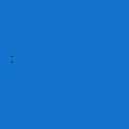
Страшные сказки
Таверна Красный Дракон
Ужас Аркхэма
Уно (UNO)
Шакал
Эволюция
Экивоки
Элементарно
Эпичные схватки боевых магов
Эрудит
+
-
Головоломки
Кубы 2х2
Кубы 3х3
Кубы 4x4
Кубы 5х5
Кубы 6х6
Кубы 7х7
Кубы 8х8 и больше
Магнитные головоломки
Пирамидки
Мегаминксы
Изменяющие форму
Скьюбы