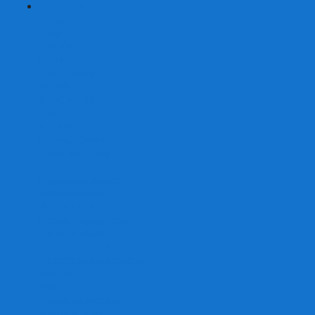
+
-
Серии
7 Чудес
Alias
Exit Квест
Fluxx
Pixel Tactics
Runebound
Small World
Азул
Активити
Башня, Дженга
Билет на поезд
Бэнг!
Взрывные котята
Воображарий
Время приключений
Гномы - вредители
Гравити фолз
Детективные истории
Детективные хроники
Диксит
Замес
Звёздные империи
Зомби в доме