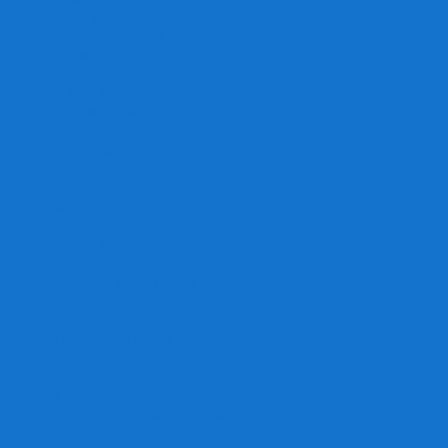
Игра престолов
Имаджинариум
Каркассон
Катамино
Квест Мастер
Кодовые имена
Колонизаторы
Кольт экспресс
Крокодил
Манчкин
Мафия
Мачи Коро
МЕМО
Монополия
Находка для шпиона
Ответь за 5 секунд
Пандемия
Покорение марса
Рик и Морти
Свинтус
Серп
Смертельные материалы
Соображарий