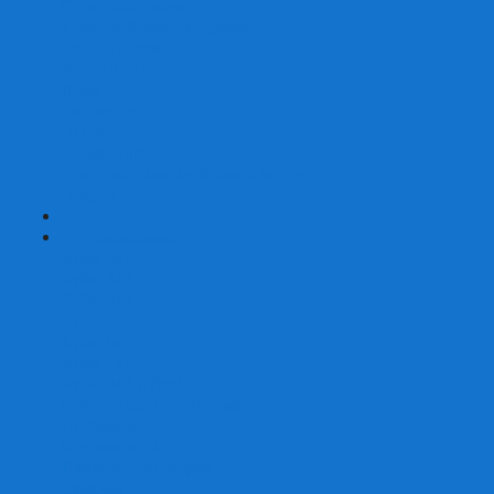
Страшные сказки
Таверна Красный Дракон
Ужас Аркхэма
Уно (UNO)
Шакал
Эволюция
Экивоки
Элементарно
Эпичные схватки боевых магов
Эрудит
+
-
Головоломки
Кубы 2х2
Кубы 3х3
Кубы 4x4
Кубы 5х5
Кубы 6х6
Кубы 7х7
Кубы 8х8 и больше
Магнитные головоломки
Пирамидки
Мегаминксы
Изменяющие форму
Скьюбы