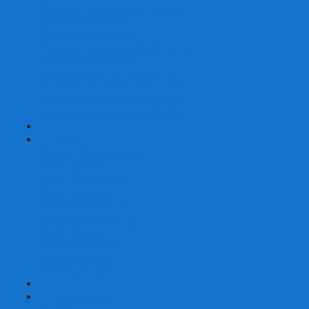
Шахматы турнирные Стаунтон
Шахматы из камня
Шахматы из металла
Шахматы из композитной смолы
Шахматы магнитные
Шахматы Шашки Нарды 3 в 1
Шахматные фигуры (без доски)
Шахматные доски (без фигур)
Шахматные ларцы (без фигур)
+
-
Нарды
Нарды с фотопечатью
Нарды резные
Нарды Армянские
Нарды кожаные
Нарды малые на 40
Нарды средние на 50
Нарды большие на 60
Фишки для нард
Зарики для нард
Сумки для нард
+
-
Детские игры