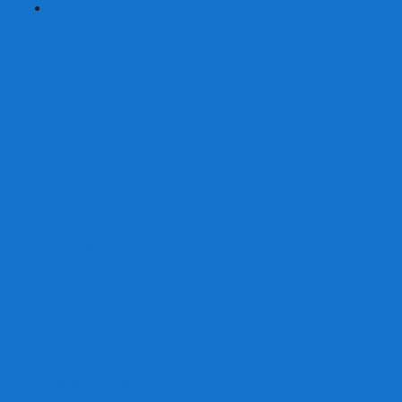
+
-
Серии
7 Чудес
Alias
Exit Квест
Fluxx
Pixel Tactics
Runebound
Small World
Азул
Активити
Башня, Дженга
Билет на поезд
Бэнг!
Взрывные котята
Воображарий
Время приключений
Гномы - вредители
Гравити фолз
Детективные истории
Детективные хроники
Диксит
Замес
Звёздные империи
Зомби в доме