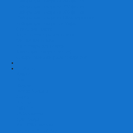
Наборы для покера на 200 фишек
Наборы для покера на 300 фишек
Наборы для покера на 500 фишек
Наборы для покера из 100% керамики
Наборы для покера Las Vegas
Сукно для покера
Карт-протекторы для покера
Фишки для покера
Аксессуары для покера
Кейсы для покера (пустые)
Собери свой набор для покера сам
+
-
Карты
Aviator
Bee
Bicycle
Bicycle Standard
Copag
Fournier
Tally-Ho
ГАФФ-карты
Для покера
Из 100% пластика
Карты от Art of Play