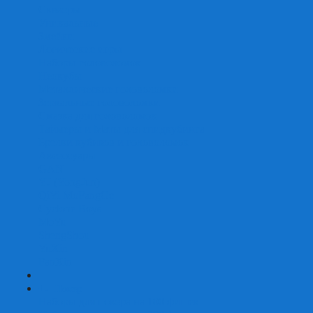
Скваеры
Уникальные
Змейки
Логические игры
Наборы головоломок
Неокубы
Металлические головоломки
Зеркальные головоломки
Смазка для головоломок
Таймеры и Маты для спидкубинга
Брелки кубиков и головоломок
Аксессуары
GAN
YJ (YongJun)
QiYi MoFangGe
Cyclone Boys
MoYu
ShengShou
YuXin
FanXin
+
-
Покер
Наборы для покера на 100 фишек