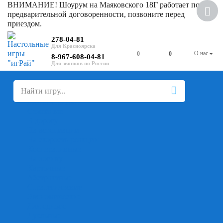
ВНИМАНИЕ! Шоурум на Маяковского 18Г работает по
предварительной договоренности, позвоните перед
приездом.
278-04-81
О нас
0
0
8-967-608-04-81
+
-
Настольные игры
Для компании
Для вечеринки
Семейные
В дорогу
На ассоциации
На скорость реакции
Кооперативные
На логику
Карточные
Абстрактные
Стратегические
Экономические
Для одного
Дуэльные