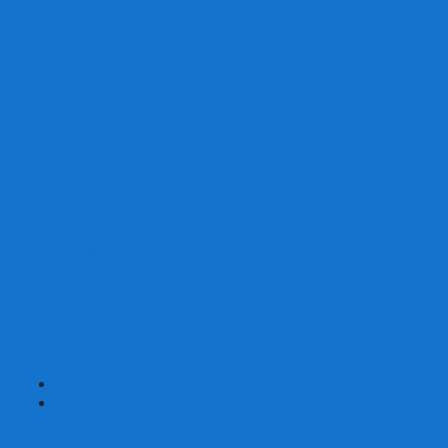
Со сценарием
С миниатюрами
С приложением
Игры-квесты
Книги-игры
Настольно-ролевые НРИ
Magic the Gathering
Для влюбленных
Застольные
Протекторы для игр
Игральные кости
Набор костей для НРИ
Аксессуары
Шашки
Домино
Русское Лото
Игра ГО
Маджонг
Подарочные сертификаты
УЦЕНКА
+
-
Шахматы
Шахматы недорогие
Шахматы резные