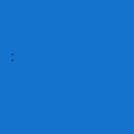
Карты от Ellusionist.com
Карты от Theory11.com
Классика от Bicycle
Классический дизайн
Наборы карт
Необычный дизайн
Специальные колоды Bicycle
ТАРО
Для фокусов и кардистри
+
-
Подарки
Метафорические ассоциативные карты
Блокноты
Браслеты
Ежедневники
Значки и пины
Конверты для денег
Планинги
Подарочные пакеты
Раскраски антистресс
Сквиши (Мялки)
Скетчбуки
Сувениры-приколы
Кружки