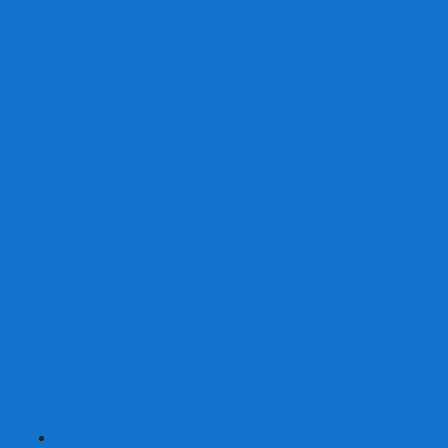
От 2 лет
От 3 лет
От 4 лет
От 5 лет
От 6 лет
От 7 лет
На внимание
Развивающие
На скорость реакции
На память
На развитие речи
Экономические
Логические
На ассоциации
Детские лото и домино
Ходилки-бродилки
Развивающие деревянные игры
Кубики историй
Наборы для опытов
Робототехника
Электронные конструкторы
Аквамозаика
Рисунки светом