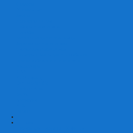
Скваеры
Уникальные
Змейки
Логические игры
Наборы головоломок
Неокубы
Металлические головоломки
Зеркальные головоломки
Смазка для головоломок
Таймеры и Маты для спидкубинга
Брелки кубиков и головоломок
Аксессуары
GAN
YJ (YongJun)
QiYi MoFangGe
Cyclone Boys
MoYu
ShengShou
YuXin
FanXin
+
-
Покер
Наборы для покера на 100 фишек