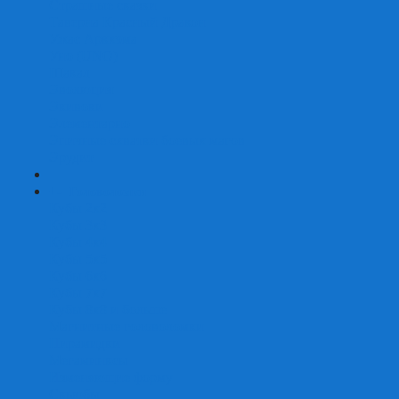
Страшные сказки
Таверна Красный Дракон
Ужас Аркхэма
Уно (UNO)
Шакал
Эволюция
Экивоки
Элементарно
Эпичные схватки боевых магов
Эрудит
+
-
Головоломки
Кубы 2х2
Кубы 3х3
Кубы 4x4
Кубы 5х5
Кубы 6х6
Кубы 7х7
Кубы 8х8 и больше
Магнитные головоломки
Пирамидки
Мегаминксы
Изменяющие форму
Скьюбы