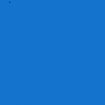
+
-
Серии
7 Чудес
Alias
Exit Квест
Fluxx
Pixel Tactics
Runebound
Small World
Азул
Активити
Башня, Дженга
Билет на поезд
Бэнг!
Взрывные котята
Воображарий
Время приключений
Гномы - вредители
Гравити фолз
Детективные истории
Детективные хроники
Диксит
Замес
Звёздные империи
Зомби в доме