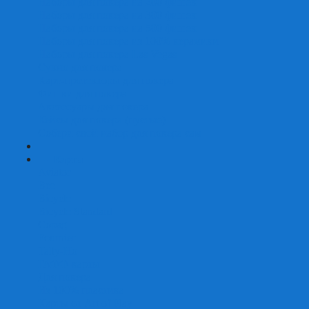
Наборы для покера на 200 фишек
Наборы для покера на 300 фишек
Наборы для покера на 500 фишек
Наборы для покера из 100% керамики
Наборы для покера Las Vegas
Сукно для покера
Карт-протекторы для покера
Фишки для покера
Аксессуары для покера
Кейсы для покера (пустые)
Собери свой набор для покера сам
+
-
Карты
Aviator
Bee
Bicycle
Bicycle Standard
Copag
Fournier
Tally-Ho
ГАФФ-карты
Для покера
Из 100% пластика
Карты от Art of Play