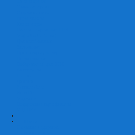
Со сценарием
С миниатюрами
С приложением
Игры-квесты
Книги-игры
Настольно-ролевые НРИ
Magic the Gathering
Для влюбленных
Застольные
Протекторы для игр
Игральные кости
Набор костей для НРИ
Аксессуары
Шашки
Домино
Русское Лото
Игра ГО
Маджонг
Подарочные сертификаты
УЦЕНКА
+
-
Шахматы
Шахматы недорогие
Шахматы резные