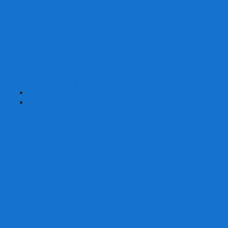
Карты от Ellusionist.com
Карты от Theory11.com
Классика от Bicycle
Классический дизайн
Наборы карт
Необычный дизайн
Специальные колоды Bicycle
ТАРО
Для фокусов и кардистри
+
-
Подарки
Метафорические ассоциативные карты
Блокноты
Браслеты
Ежедневники
Значки и пины
Конверты для денег
Планинги
Подарочные пакеты
Раскраски антистресс
Сквиши (Мялки)
Скетчбуки
Сувениры-приколы
Кружки