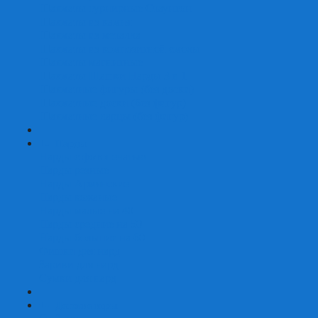
Шахматы турнирные Стаунтон
Шахматы из камня
Шахматы из металла
Шахматы из композитной смолы
Шахматы магнитные
Шахматы Шашки Нарды 3 в 1
Шахматные фигуры (без доски)
Шахматные доски (без фигур)
Шахматные ларцы (без фигур)
+
-
Нарды
Нарды с фотопечатью
Нарды резные
Нарды Армянские
Нарды кожаные
Нарды малые на 40
Нарды средние на 50
Нарды большие на 60
Фишки для нард
Зарики для нард
Сумки для нард
+
-
Детские игры