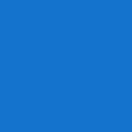
Игра престолов
Имаджинариум
Каркассон
Катамино
Квест Мастер
Кодовые имена
Колонизаторы
Кольт экспресс
Крокодил
Манчкин
Мафия
Мачи Коро
МЕМО
Монополия
Находка для шпиона
Ответь за 5 секунд
Пандемия
Покорение марса
Рик и Морти
Свинтус
Серп
Смертельные материалы
Соображарий