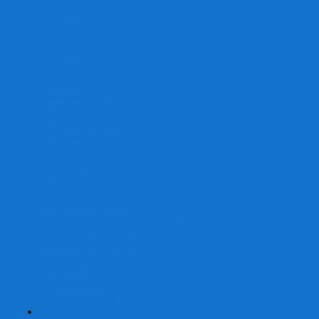
От 2 лет
От 3 лет
От 4 лет
От 5 лет
От 6 лет
От 7 лет
На внимание
Развивающие
На скорость реакции
На память
На развитие речи
Экономические
Логические
На ассоциации
Детские лото и домино
Ходилки-бродилки
Развивающие деревянные игры
Кубики историй
Наборы для опытов
Робототехника
Электронные конструкторы
Аквамозаика
Рисунки светом