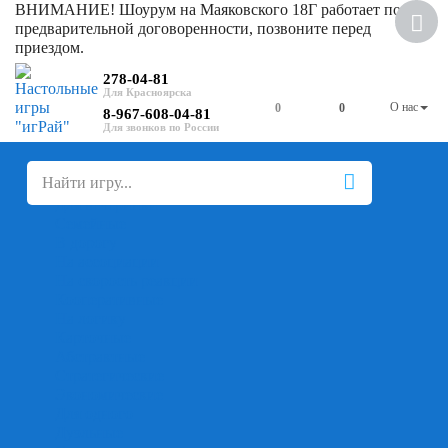
ВНИМАНИЕ! Шоурум на Маяковского 18Г работает по
Скидка
предварительной договоренности, позвоните перед
приездом.
278-04-81
О нас
0
0
8-967-608-04-81
+
-
Настольные игры
Для компании
Для вечеринки
Семейные
В дорогу
На ассоциации
На скорость реакции
Кооперативные
На логику
Карточные
Абстрактные
Стратегические
Экономические
Для одного
Дуэльные