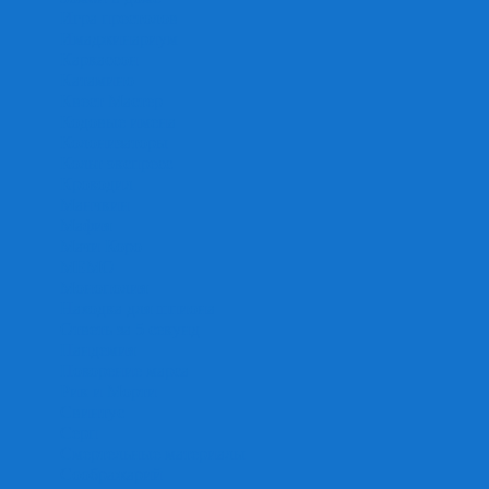
Игра престолов
Имаджинариум
Каркассон
Катамино
Квест Мастер
Кодовые имена
Колонизаторы
Кольт экспресс
Крокодил
Манчкин
Мафия
Мачи Коро
МЕМО
Монополия
Находка для шпиона
Ответь за 5 секунд
Пандемия
Покорение марса
Рик и Морти
Свинтус
Серп
Смертельные материалы
Соображарий