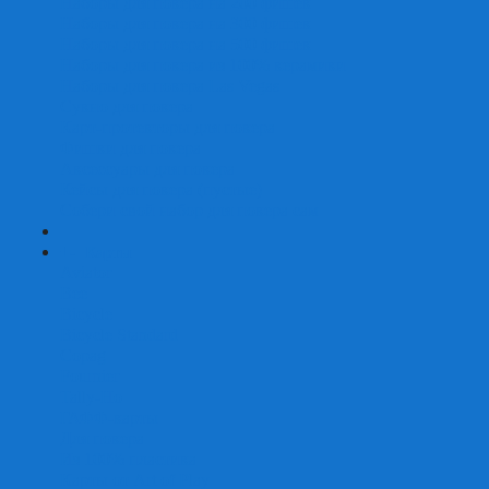
Наборы для покера на 200 фишек
Наборы для покера на 300 фишек
Наборы для покера на 500 фишек
Наборы для покера из 100% керамики
Наборы для покера Las Vegas
Сукно для покера
Карт-протекторы для покера
Фишки для покера
Аксессуары для покера
Кейсы для покера (пустые)
Собери свой набор для покера сам
+
-
Карты
Aviator
Bee
Bicycle
Bicycle Standard
Copag
Fournier
Tally-Ho
ГАФФ-карты
Для покера
Из 100% пластика
Карты от Art of Play