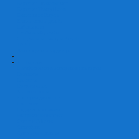
Карты от Ellusionist.com
Карты от Theory11.com
Классика от Bicycle
Классический дизайн
Наборы карт
Необычный дизайн
Специальные колоды Bicycle
ТАРО
Для фокусов и кардистри
+
-
Подарки
Метафорические ассоциативные карты
Блокноты
Браслеты
Ежедневники
Значки и пины
Конверты для денег
Планинги
Подарочные пакеты
Раскраски антистресс
Сквиши (Мялки)
Скетчбуки
Сувениры-приколы
Кружки