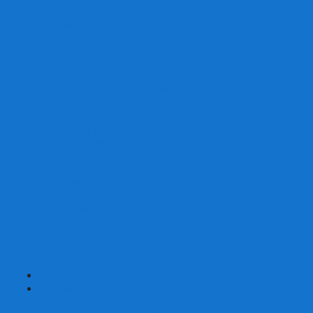
Скваеры
Уникальные
Змейки
Логические игры
Наборы головоломок
Неокубы
Металлические головоломки
Зеркальные головоломки
Смазка для головоломок
Таймеры и Маты для спидкубинга
Брелки кубиков и головоломок
Аксессуары
GAN
YJ (YongJun)
QiYi MoFangGe
Cyclone Boys
MoYu
ShengShou
YuXin
FanXin
+
-
Покер
Наборы для покера на 100 фишек