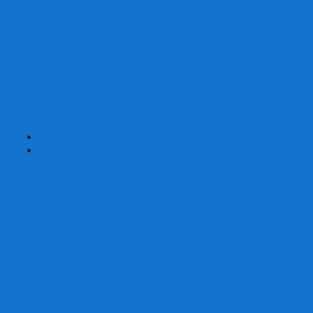
Страшные сказки
Таверна Красный Дракон
Ужас Аркхэма
Уно (UNO)
Шакал
Эволюция
Экивоки
Элементарно
Эпичные схватки боевых магов
Эрудит
+
-
Головоломки
Кубы 2х2
Кубы 3х3
Кубы 4x4
Кубы 5х5
Кубы 6х6
Кубы 7х7
Кубы 8х8 и больше
Магнитные головоломки
Пирамидки
Мегаминксы
Изменяющие форму
Скьюбы