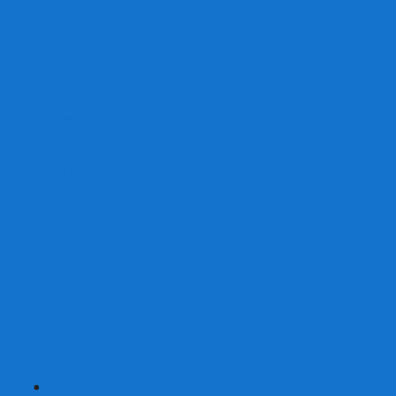
От 2 лет
От 3 лет
От 4 лет
От 5 лет
От 6 лет
От 7 лет
На внимание
Развивающие
На скорость реакции
На память
На развитие речи
Экономические
Логические
На ассоциации
Детские лото и домино
Ходилки-бродилки
Развивающие деревянные игры
Кубики историй
Наборы для опытов
Робототехника
Электронные конструкторы
Аквамозаика
Рисунки светом