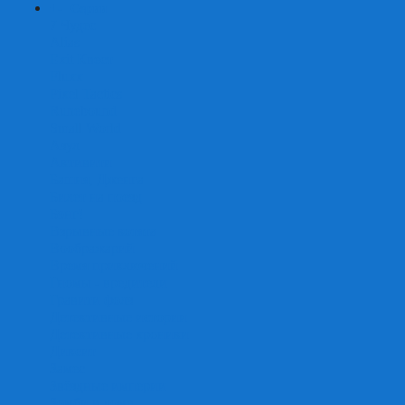
+
-
Серии
7 Чудес
Alias
Exit Квест
Fluxx
Pixel Tactics
Runebound
Small World
Азул
Активити
Башня, Дженга
Билет на поезд
Бэнг!
Взрывные котята
Воображарий
Время приключений
Гномы - вредители
Гравити фолз
Детективные истории
Детективные хроники
Диксит
Замес
Звёздные империи
Зомби в доме