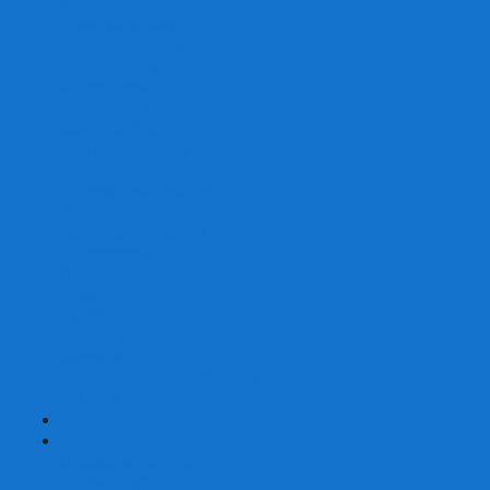
Со сценарием
С миниатюрами
С приложением
Игры-квесты
Книги-игры
Настольно-ролевые НРИ
Magic the Gathering
Для влюбленных
Застольные
Протекторы для игр
Игральные кости
Набор костей для НРИ
Аксессуары
Шашки
Домино
Русское Лото
Игра ГО
Маджонг
Подарочные сертификаты
УЦЕНКА
+
-
Шахматы
Шахматы недорогие
Шахматы резные