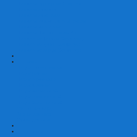
Шахматы турнирные Стаунтон
Шахматы из камня
Шахматы из металла
Шахматы из композитной смолы
Шахматы магнитные
Шахматы Шашки Нарды 3 в 1
Шахматные фигуры (без доски)
Шахматные доски (без фигур)
Шахматные ларцы (без фигур)
+
-
Нарды
Нарды с фотопечатью
Нарды резные
Нарды Армянские
Нарды кожаные
Нарды малые на 40
Нарды средние на 50
Нарды большие на 60
Фишки для нард
Зарики для нард
Сумки для нард
+
-
Детские игры