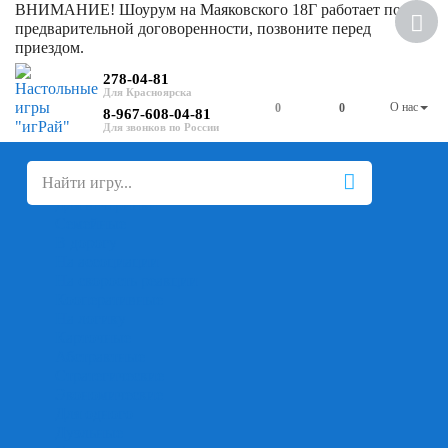
ВНИМАНИЕ! Шоурум на Маяковского 18Г работает по
предварительной договоренности, позвоните перед
приездом.
278-04-81
О нас
0
0
8-967-608-04-81
+
-
Настольные игры
Для компании
Для вечеринки
Семейные
В дорогу
На ассоциации
На скорость реакции
Кооперативные
На логику
Карточные
Абстрактные
Стратегические
Экономические
Для одного
Дуэльные