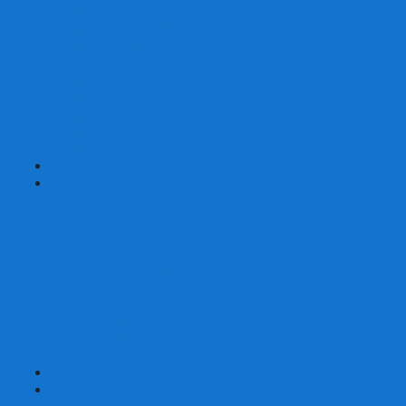
Шахматы турнирные Стаунтон
Шахматы из камня
Шахматы из металла
Шахматы из композитной смолы
Шахматы магнитные
Шахматы Шашки Нарды 3 в 1
Шахматные фигуры (без доски)
Шахматные доски (без фигур)
Шахматные ларцы (без фигур)
+
-
Нарды
Нарды с фотопечатью
Нарды резные
Нарды Армянские
Нарды кожаные
Нарды малые на 40
Нарды средние на 50
Нарды большие на 60
Фишки для нард
Зарики для нард
Сумки для нард
+
-
Детские игры