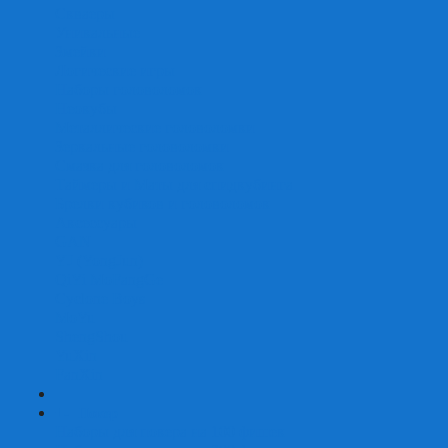
Скваеры
Уникальные
Змейки
Логические игры
Наборы головоломок
Неокубы
Металлические головоломки
Зеркальные головоломки
Смазка для головоломок
Таймеры и Маты для спидкубинга
Брелки кубиков и головоломок
Аксессуары
GAN
YJ (YongJun)
QiYi MoFangGe
Cyclone Boys
MoYu
ShengShou
YuXin
FanXin
+
-
Покер
Наборы для покера на 100 фишек