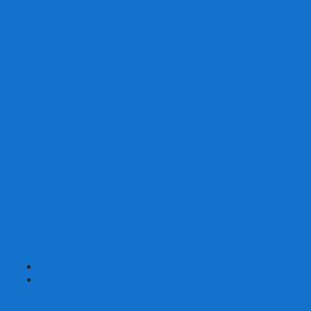
Со сценарием
С миниатюрами
С приложением
Игры-квесты
Книги-игры
Настольно-ролевые НРИ
Magic the Gathering
Для влюбленных
Застольные
Протекторы для игр
Игральные кости
Набор костей для НРИ
Аксессуары
Шашки
Домино
Русское Лото
Игра ГО
Маджонг
Подарочные сертификаты
УЦЕНКА
+
-
Шахматы
Шахматы недорогие
Шахматы резные