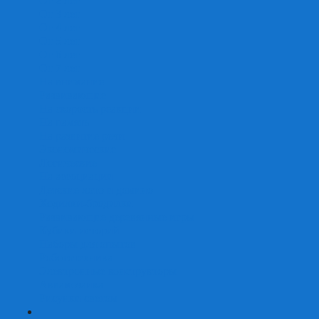
От 2 лет
От 3 лет
От 4 лет
От 5 лет
От 6 лет
От 7 лет
На внимание
Развивающие
На скорость реакции
На память
На развитие речи
Экономические
Логические
На ассоциации
Детские лото и домино
Ходилки-бродилки
Развивающие деревянные игры
Кубики историй
Наборы для опытов
Робототехника
Электронные конструкторы
Аквамозаика
Рисунки светом