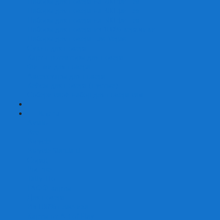
Наборы для покера на 200 фишек
Наборы для покера на 300 фишек
Наборы для покера на 500 фишек
Наборы для покера из 100% керамики
Наборы для покера Las Vegas
Сукно для покера
Карт-протекторы для покера
Фишки для покера
Аксессуары для покера
Кейсы для покера (пустые)
Собери свой набор для покера сам
+
-
Карты
Aviator
Bee
Bicycle
Bicycle Standard
Copag
Fournier
Tally-Ho
ГАФФ-карты
Для покера
Из 100% пластика
Карты от Art of Play