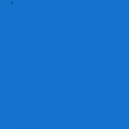
+
-
Серии
7 Чудес
Alias
Exit Квест
Fluxx
Pixel Tactics
Runebound
Small World
Азул
Активити
Башня, Дженга
Билет на поезд
Бэнг!
Взрывные котята
Воображарий
Время приключений
Гномы - вредители
Гравити фолз
Детективные истории
Детективные хроники
Диксит
Замес
Звёздные империи
Зомби в доме