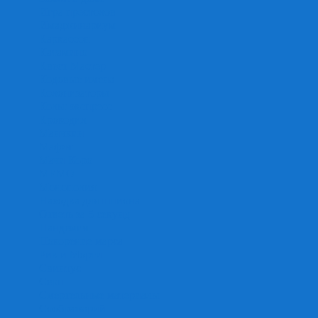
Игра престолов
Имаджинариум
Каркассон
Катамино
Квест Мастер
Кодовые имена
Колонизаторы
Кольт экспресс
Крокодил
Манчкин
Мафия
Мачи Коро
МЕМО
Монополия
Находка для шпиона
Ответь за 5 секунд
Пандемия
Покорение марса
Рик и Морти
Свинтус
Серп
Смертельные материалы
Соображарий