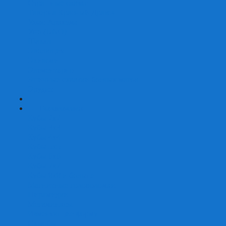
Страшные сказки
Таверна Красный Дракон
Ужас Аркхэма
Уно (UNO)
Шакал
Эволюция
Экивоки
Элементарно
Эпичные схватки боевых магов
Эрудит
+
-
Головоломки
Кубы 2х2
Кубы 3х3
Кубы 4x4
Кубы 5х5
Кубы 6х6
Кубы 7х7
Кубы 8х8 и больше
Магнитные головоломки
Пирамидки
Мегаминксы
Изменяющие форму
Скьюбы