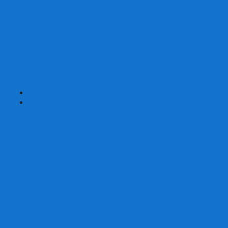
Карты от Ellusionist.com
Карты от Theory11.com
Классика от Bicycle
Классический дизайн
Наборы карт
Необычный дизайн
Специальные колоды Bicycle
ТАРО
Для фокусов и кардистри
+
-
Подарки
Метафорические ассоциативные карты
Блокноты
Браслеты
Ежедневники
Значки и пины
Конверты для денег
Планинги
Подарочные пакеты
Раскраски антистресс
Сквиши (Мялки)
Скетчбуки
Сувениры-приколы
Кружки