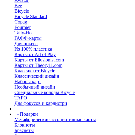
Aviator
Bee
Bicycle
Bicycle Standard
Copag
Fournier
Tally-Ho
ГАФФ-карты
Для покера
Из 100% пластика
Карты от Art of Play
Карты от Ellusionist.com
Карты от Theory11.com
Классика от Bicycle
Классический дизайн
Наборы карт
Необычный дизайн
Специальные колоды Bicycle
ТАРО
Для фокусов и кардистри
+
-
Подарки
Метафорические ассоциативные карты
Блокноты
Браслеты