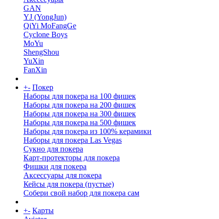
GAN
YJ (YongJun)
QiYi MoFangGe
Cyclone Boys
MoYu
ShengShou
YuXin
FanXin
+
-
Покер
Наборы для покера на 100 фишек
Наборы для покера на 200 фишек
Наборы для покера на 300 фишек
Наборы для покера на 500 фишек
Наборы для покера из 100% керамики
Наборы для покера Las Vegas
Сукно для покера
Карт-протекторы для покера
Фишки для покера
Аксессуары для покера
Кейсы для покера (пустые)
Собери свой набор для покера сам
+
-
Карты