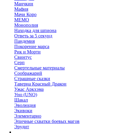
Манчкин
Мафия
Мачи Коро
МЕМО
Монополия
Находка для шпиона
Ответь за 5 секунд
Пандемия
Покорение марса
Рик и Морти
Свинтус
Серп
Смертельные материалы
Соображарий
Страшные сказки
Таверна Красный Дракон
Ужас Аркхэма
Уно (UNO)
Шакал
Эволюция
Экивоки
Элементарно
Эпичные схватки боевых магов
Эрудит