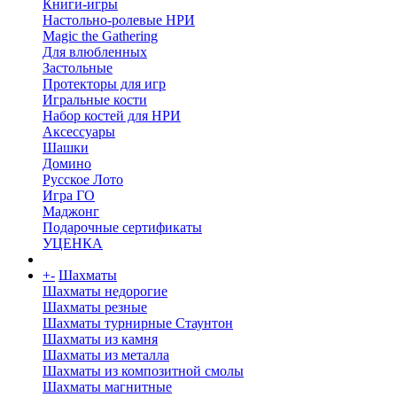
Книги-игры
Настольно-ролевые НРИ
Magic the Gathering
Для влюбленных
Застольные
Протекторы для игр
Игральные кости
Набор костей для НРИ
Аксессуары
Шашки
Домино
Русское Лото
Игра ГО
Маджонг
Подарочные сертификаты
УЦЕНКА
+
-
Шахматы
Шахматы недорогие
Шахматы резные
Шахматы турнирные Стаунтон
Шахматы из камня
Шахматы из металла
Шахматы из композитной смолы
Шахматы магнитные