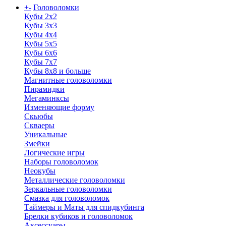
+
-
Головоломки
Кубы 2х2
Кубы 3х3
Кубы 4x4
Кубы 5х5
Кубы 6х6
Кубы 7х7
Кубы 8х8 и больше
Магнитные головоломки
Пирамидки
Мегаминксы
Изменяющие форму
Скьюбы
Скваеры
Уникальные
Змейки
Логические игры
Наборы головоломок
Неокубы
Металлические головоломки
Зеркальные головоломки
Смазка для головоломок
Таймеры и Маты для спидкубинга
Брелки кубиков и головоломок
Аксессуары