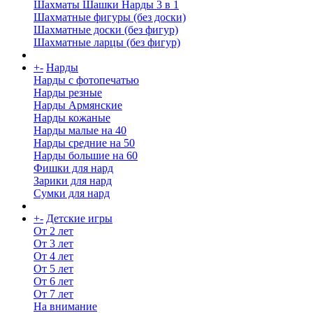
Шахматы Шашки Нарды 3 в 1
Шахматные фигуры (без доски)
Шахматные доски (без фигур)
Шахматные ларцы (без фигур)
+
-
Нарды
Нарды с фотопечатью
Нарды резные
Нарды Армянские
Нарды кожаные
Нарды малые на 40
Нарды средние на 50
Нарды большие на 60
Фишки для нард
Зарики для нард
Сумки для нард
+
-
Детские игры
От 2 лет
От 3 лет
От 4 лет
От 5 лет
От 6 лет
От 7 лет
На внимание