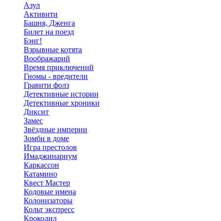
Азул
Активити
Башня, Дженга
Билет на поезд
Бэнг!
Взрывные котята
Воображарий
Время приключений
Гномы - вредители
Гравити фолз
Детективные истории
Детективные хроники
Диксит
Замес
Звёздные империи
Зомби в доме
Игра престолов
Имаджинариум
Каркассон
Катамино
Квест Мастер
Кодовые имена
Колонизаторы
Кольт экспресс
Крокодил