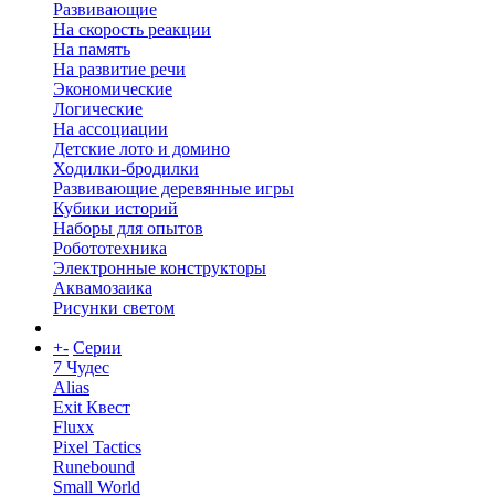
Развивающие
На скорость реакции
На память
На развитие речи
Экономические
Логические
На ассоциации
Детские лото и домино
Ходилки-бродилки
Развивающие деревянные игры
Кубики историй
Наборы для опытов
Робототехника
Электронные конструкторы
Аквамозаика
Рисунки светом
+
-
Серии
7 Чудес
Alias
Exit Квест
Fluxx
Pixel Tactics
Runebound
Small World