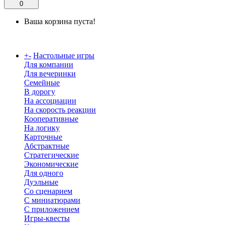
0
Ваша корзина пуста!
Каталог
+
-
Настольные игры
Для компании
Для вечеринки
Семейные
В дорогу
На ассоциации
На скорость реакции
Кооперативные
На логику
Карточные
Абстрактные
Стратегические
Экономические
Для одного
Дуэльные
Со сценарием
С миниатюрами
С приложением
Игры-квесты