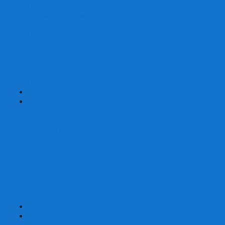
Шахматы турнирные Стаунтон
Шахматы из камня
Шахматы из металла
Шахматы из композитной смолы
Шахматы магнитные
Шахматы Шашки Нарды 3 в 1
Шахматные фигуры (без доски)
Шахматные доски (без фигур)
Шахматные ларцы (без фигур)
+
-
Нарды
Нарды с фотопечатью
Нарды резные
Нарды Армянские
Нарды кожаные
Нарды малые на 40
Нарды средние на 50
Нарды большие на 60
Фишки для нард
Зарики для нард
Сумки для нард
+
-
Детские игры