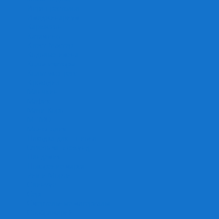
Игра престолов
Имаджинариум
Каркассон
Катамино
Квест Мастер
Кодовые имена
Колонизаторы
Кольт экспресс
Крокодил
Манчкин
Мафия
Мачи Коро
МЕМО
Монополия
Находка для шпиона
Ответь за 5 секунд
Пандемия
Покорение марса
Рик и Морти
Свинтус
Серп
Смертельные материалы
Соображарий