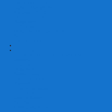
Карты от Ellusionist.com
Карты от Theory11.com
Классика от Bicycle
Классический дизайн
Наборы карт
Необычный дизайн
Специальные колоды Bicycle
ТАРО
Для фокусов и кардистри
+
-
Подарки
Метафорические ассоциативные карты
Блокноты
Браслеты
Ежедневники
Значки и пины
Конверты для денег
Планинги
Подарочные пакеты
Раскраски антистресс
Сквиши (Мялки)
Скетчбуки
Сувениры-приколы
Кружки