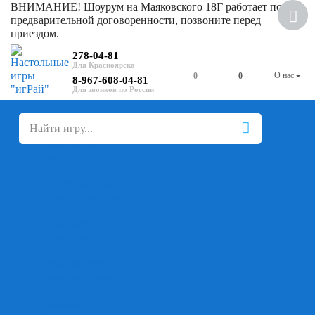
ВНИМАНИЕ! Шоурум на Маяковского 18Г работает по
предварительной договоренности, позвоните перед
приездом.
278-04-81
О нас
0
0
8-967-608-04-81
+
-
Настольные игры
Для компании
Для вечеринки
Семейные
В дорогу
На ассоциации
На скорость реакции
Кооперативные
На логику
Карточные
Абстрактные
Стратегические
Экономические
Для одного
Дуэльные