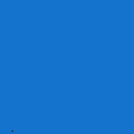
От 2 лет
От 3 лет
От 4 лет
От 5 лет
От 6 лет
От 7 лет
На внимание
Развивающие
На скорость реакции
На память
На развитие речи
Экономические
Логические
На ассоциации
Детские лото и домино
Ходилки-бродилки
Развивающие деревянные игры
Кубики историй
Наборы для опытов
Робототехника
Электронные конструкторы
Аквамозаика
Рисунки светом