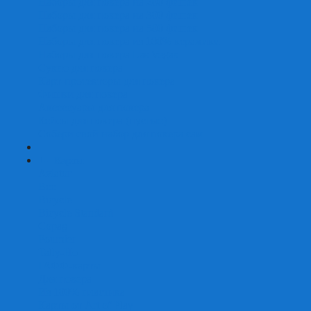
Наборы для покера на 200 фишек
Наборы для покера на 300 фишек
Наборы для покера на 500 фишек
Наборы для покера из 100% керамики
Наборы для покера Las Vegas
Сукно для покера
Карт-протекторы для покера
Фишки для покера
Аксессуары для покера
Кейсы для покера (пустые)
Собери свой набор для покера сам
+
-
Карты
Aviator
Bee
Bicycle
Bicycle Standard
Copag
Fournier
Tally-Ho
ГАФФ-карты
Для покера
Из 100% пластика
Карты от Art of Play