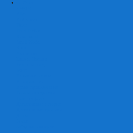
+
-
Серии
7 Чудес
Alias
Exit Квест
Fluxx
Pixel Tactics
Runebound
Small World
Азул
Активити
Башня, Дженга
Билет на поезд
Бэнг!
Взрывные котята
Воображарий
Время приключений
Гномы - вредители
Гравити фолз
Детективные истории
Детективные хроники
Диксит
Замес
Звёздные империи
Зомби в доме