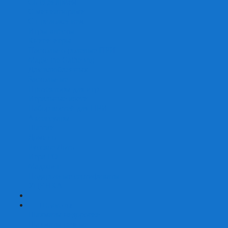
Со сценарием
С миниатюрами
С приложением
Игры-квесты
Книги-игры
Настольно-ролевые НРИ
Magic the Gathering
Для влюбленных
Застольные
Протекторы для игр
Игральные кости
Набор костей для НРИ
Аксессуары
Шашки
Домино
Русское Лото
Игра ГО
Маджонг
Подарочные сертификаты
УЦЕНКА
+
-
Шахматы
Шахматы недорогие
Шахматы резные