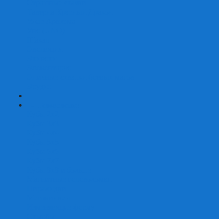
Страшные сказки
Таверна Красный Дракон
Ужас Аркхэма
Уно (UNO)
Шакал
Эволюция
Экивоки
Элементарно
Эпичные схватки боевых магов
Эрудит
+
-
Головоломки
Кубы 2х2
Кубы 3х3
Кубы 4x4
Кубы 5х5
Кубы 6х6
Кубы 7х7
Кубы 8х8 и больше
Магнитные головоломки
Пирамидки
Мегаминксы
Изменяющие форму
Скьюбы