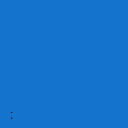
Скваеры
Уникальные
Змейки
Логические игры
Наборы головоломок
Неокубы
Металлические головоломки
Зеркальные головоломки
Смазка для головоломок
Таймеры и Маты для спидкубинга
Брелки кубиков и головоломок
Аксессуары
GAN
YJ (YongJun)
QiYi MoFangGe
Cyclone Boys
MoYu
ShengShou
YuXin
FanXin
+
-
Покер
Наборы для покера на 100 фишек