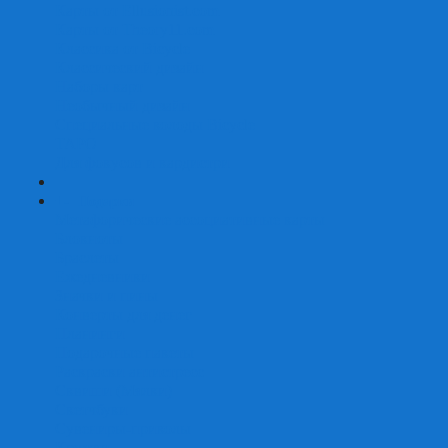
Карты от Ellusionist.com
Карты от Theory11.com
Классика от Bicycle
Классический дизайн
Наборы карт
Необычный дизайн
Специальные колоды Bicycle
ТАРО
Для фокусов и кардистри
+
-
Подарки
Метафорические ассоциативные карты
Блокноты
Браслеты
Ежедневники
Значки и пины
Конверты для денег
Планинги
Подарочные пакеты
Раскраски антистресс
Сквиши (Мялки)
Скетчбуки
Сувениры-приколы
Кружки