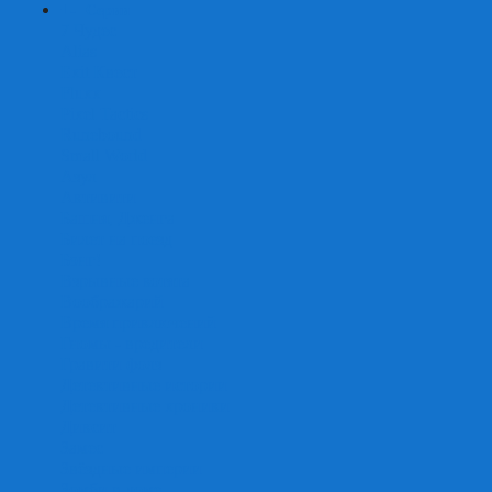
+
-
Серии
7 Чудес
Alias
Exit Квест
Fluxx
Pixel Tactics
Runebound
Small World
Азул
Активити
Башня, Дженга
Билет на поезд
Бэнг!
Взрывные котята
Воображарий
Время приключений
Гномы - вредители
Гравити фолз
Детективные истории
Детективные хроники
Диксит
Замес
Звёздные империи
Зомби в доме