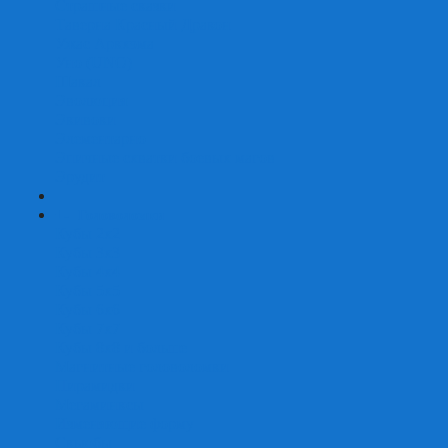
Страшные сказки
Таверна Красный Дракон
Ужас Аркхэма
Уно (UNO)
Шакал
Эволюция
Экивоки
Элементарно
Эпичные схватки боевых магов
Эрудит
+
-
Головоломки
Кубы 2х2
Кубы 3х3
Кубы 4x4
Кубы 5х5
Кубы 6х6
Кубы 7х7
Кубы 8х8 и больше
Магнитные головоломки
Пирамидки
Мегаминксы
Изменяющие форму
Скьюбы