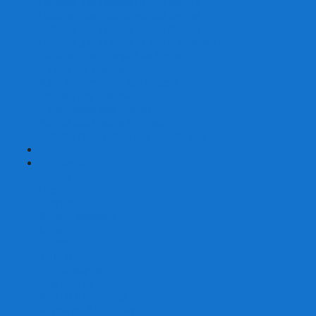
Наборы для покера на 200 фишек
Наборы для покера на 300 фишек
Наборы для покера на 500 фишек
Наборы для покера из 100% керамики
Наборы для покера Las Vegas
Сукно для покера
Карт-протекторы для покера
Фишки для покера
Аксессуары для покера
Кейсы для покера (пустые)
Собери свой набор для покера сам
+
-
Карты
Aviator
Bee
Bicycle
Bicycle Standard
Copag
Fournier
Tally-Ho
ГАФФ-карты
Для покера
Из 100% пластика
Карты от Art of Play