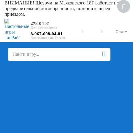
ВНИМАНИЕ! Шоурум на Маяковского 18Г работает по
предварительной договоренности, позвоните перед
приездом.
278-04-81
О нас
0
0
8-967-608-04-81
+
-
Настольные игры
Для компании
Для вечеринки
Семейные
В дорогу
На ассоциации
На скорость реакции
Кооперативные
На логику
Карточные
Абстрактные
Стратегические
Экономические
Для одного
Дуэльные