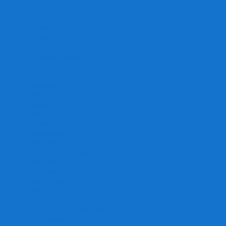
Игра престолов
Имаджинариум
Каркассон
Катамино
Квест Мастер
Кодовые имена
Колонизаторы
Кольт экспресс
Крокодил
Манчкин
Мафия
Мачи Коро
МЕМО
Монополия
Находка для шпиона
Ответь за 5 секунд
Пандемия
Покорение марса
Рик и Морти
Свинтус
Серп
Смертельные материалы
Соображарий