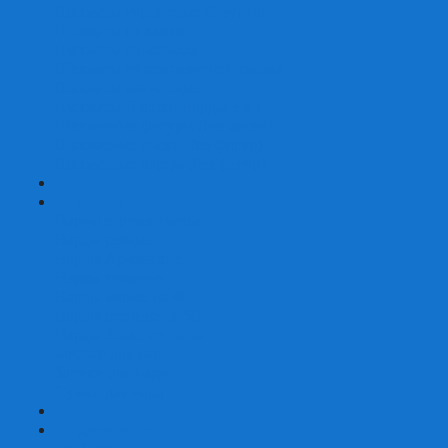
Шахматы турнирные Стаунтон
Шахматы из камня
Шахматы из металла
Шахматы из композитной смолы
Шахматы магнитные
Шахматы Шашки Нарды 3 в 1
Шахматные фигуры (без доски)
Шахматные доски (без фигур)
Шахматные ларцы (без фигур)
+
-
Нарды
Нарды с фотопечатью
Нарды резные
Нарды Армянские
Нарды кожаные
Нарды малые на 40
Нарды средние на 50
Нарды большие на 60
Фишки для нард
Зарики для нард
Сумки для нард
+
-
Детские игры