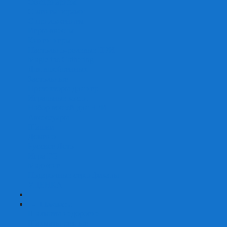
Со сценарием
С миниатюрами
С приложением
Игры-квесты
Книги-игры
Настольно-ролевые НРИ
Magic the Gathering
Для влюбленных
Застольные
Протекторы для игр
Игральные кости
Набор костей для НРИ
Аксессуары
Шашки
Домино
Русское Лото
Игра ГО
Маджонг
Подарочные сертификаты
УЦЕНКА
+
-
Шахматы
Шахматы недорогие
Шахматы резные