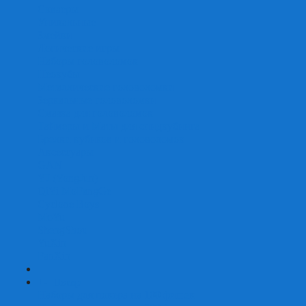
Скваеры
Уникальные
Змейки
Логические игры
Наборы головоломок
Неокубы
Металлические головоломки
Зеркальные головоломки
Смазка для головоломок
Таймеры и Маты для спидкубинга
Брелки кубиков и головоломок
Аксессуары
GAN
YJ (YongJun)
QiYi MoFangGe
Cyclone Boys
MoYu
ShengShou
YuXin
FanXin
+
-
Покер
Наборы для покера на 100 фишек