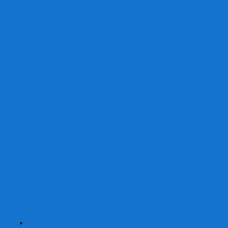
От 2 лет
От 3 лет
От 4 лет
От 5 лет
От 6 лет
От 7 лет
На внимание
Развивающие
На скорость реакции
На память
На развитие речи
Экономические
Логические
На ассоциации
Детские лото и домино
Ходилки-бродилки
Развивающие деревянные игры
Кубики историй
Наборы для опытов
Робототехника
Электронные конструкторы
Аквамозаика
Рисунки светом