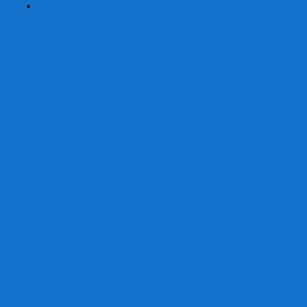
+
-
Серии
7 Чудес
Alias
Exit Квест
Fluxx
Pixel Tactics
Runebound
Small World
Азул
Активити
Башня, Дженга
Билет на поезд
Бэнг!
Взрывные котята
Воображарий
Время приключений
Гномы - вредители
Гравити фолз
Детективные истории
Детективные хроники
Диксит
Замес
Звёздные империи
Зомби в доме