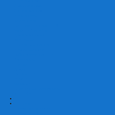
Со сценарием
С миниатюрами
С приложением
Игры-квесты
Книги-игры
Настольно-ролевые НРИ
Magic the Gathering
Для влюбленных
Застольные
Протекторы для игр
Игральные кости
Набор костей для НРИ
Аксессуары
Шашки
Домино
Русское Лото
Игра ГО
Маджонг
Подарочные сертификаты
УЦЕНКА
+
-
Шахматы
Шахматы недорогие
Шахматы резные