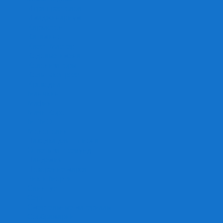
Игра престолов
Имаджинариум
Каркассон
Катамино
Квест Мастер
Кодовые имена
Колонизаторы
Кольт экспресс
Крокодил
Манчкин
Мафия
Мачи Коро
МЕМО
Монополия
Находка для шпиона
Ответь за 5 секунд
Пандемия
Покорение марса
Рик и Морти
Свинтус
Серп
Смертельные материалы
Соображарий