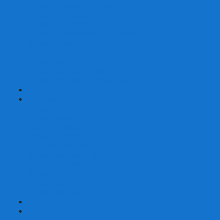
Шахматы турнирные Стаунтон
Шахматы из камня
Шахматы из металла
Шахматы из композитной смолы
Шахматы магнитные
Шахматы Шашки Нарды 3 в 1
Шахматные фигуры (без доски)
Шахматные доски (без фигур)
Шахматные ларцы (без фигур)
+
-
Нарды
Нарды с фотопечатью
Нарды резные
Нарды Армянские
Нарды кожаные
Нарды малые на 40
Нарды средние на 50
Нарды большие на 60
Фишки для нард
Зарики для нард
Сумки для нард
+
-
Детские игры