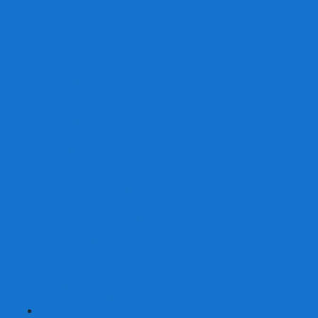
От 2 лет
От 3 лет
От 4 лет
От 5 лет
От 6 лет
От 7 лет
На внимание
Развивающие
На скорость реакции
На память
На развитие речи
Экономические
Логические
На ассоциации
Детские лото и домино
Ходилки-бродилки
Развивающие деревянные игры
Кубики историй
Наборы для опытов
Робототехника
Электронные конструкторы
Аквамозаика
Рисунки светом