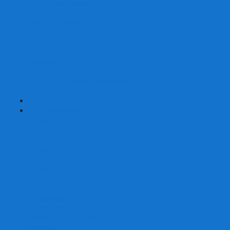
Страшные сказки
Таверна Красный Дракон
Ужас Аркхэма
Уно (UNO)
Шакал
Эволюция
Экивоки
Элементарно
Эпичные схватки боевых магов
Эрудит
+
-
Головоломки
Кубы 2х2
Кубы 3х3
Кубы 4x4
Кубы 5х5
Кубы 6х6
Кубы 7х7
Кубы 8х8 и больше
Магнитные головоломки
Пирамидки
Мегаминксы
Изменяющие форму
Скьюбы