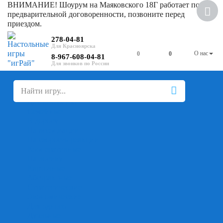
ВНИМАНИЕ! Шоурум на Маяковского 18Г работает по
предварительной договоренности, позвоните перед
приездом.
278-04-81
О нас
0
0
8-967-608-04-81
+
-
Настольные игры
Для компании
Для вечеринки
Семейные
В дорогу
На ассоциации
На скорость реакции
Кооперативные
На логику
Карточные
Абстрактные
Стратегические
Экономические
Для одного
Дуэльные