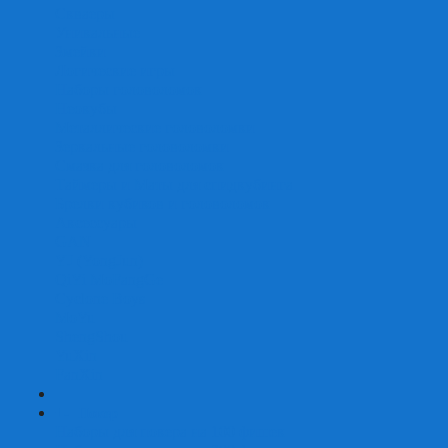
Скваеры
Уникальные
Змейки
Логические игры
Наборы головоломок
Неокубы
Металлические головоломки
Зеркальные головоломки
Смазка для головоломок
Таймеры и Маты для спидкубинга
Брелки кубиков и головоломок
Аксессуары
GAN
YJ (YongJun)
QiYi MoFangGe
Cyclone Boys
MoYu
ShengShou
YuXin
FanXin
+
-
Покер
Наборы для покера на 100 фишек