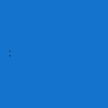
Наборы для покера на 200 фишек
Наборы для покера на 300 фишек
Наборы для покера на 500 фишек
Наборы для покера из 100% керамики
Наборы для покера Las Vegas
Сукно для покера
Карт-протекторы для покера
Фишки для покера
Аксессуары для покера
Кейсы для покера (пустые)
Собери свой набор для покера сам
+
-
Карты
Aviator
Bee
Bicycle
Bicycle Standard
Copag
Fournier
Tally-Ho
ГАФФ-карты
Для покера
Из 100% пластика
Карты от Art of Play