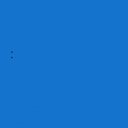
Карты от Ellusionist.com
Карты от Theory11.com
Классика от Bicycle
Классический дизайн
Наборы карт
Необычный дизайн
Специальные колоды Bicycle
ТАРО
Для фокусов и кардистри
+
-
Подарки
Метафорические ассоциативные карты
Блокноты
Браслеты
Ежедневники
Значки и пины
Конверты для денег
Планинги
Подарочные пакеты
Раскраски антистресс
Сквиши (Мялки)
Скетчбуки
Сувениры-приколы
Кружки