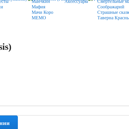
есты
Манчкин
Аксессуары
Смертельные м
ии
Мафия
Соображарий
Мачи Коро
Страшные сказ
МЕМО
Таверна Красн
is)
ении