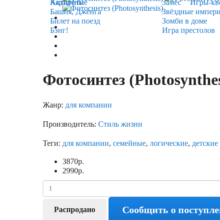
Карточные
Активити
Замес
Игры-кв
Башня, Дженга
Звёздные импер
Билет на поезд
Зомби в доме
Бэнг!
Игра престолов
Фотосинтез (Photosynthes
Жанр:
для компании
Производитель:
Стиль жизни
Теги:
для компании
,
семейные
,
логические
,
детские
3870
р.
2990
р.
Сообщить о поступл
Распродано