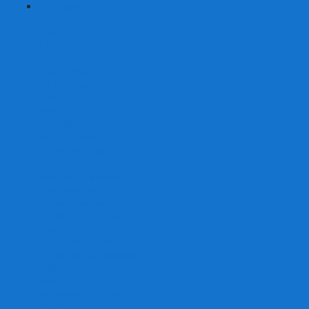
+
-
Серии
7 Чудес
Alias
Exit Квест
Fluxx
Pixel Tactics
Runebound
Small World
Азул
Активити
Башня, Дженга
Билет на поезд
Бэнг!
Взрывные котята
Воображарий
Время приключений
Гномы - вредители
Гравити фолз
Детективные истории
Детективные хроники
Диксит
Замес
Звёздные империи
Зомби в доме