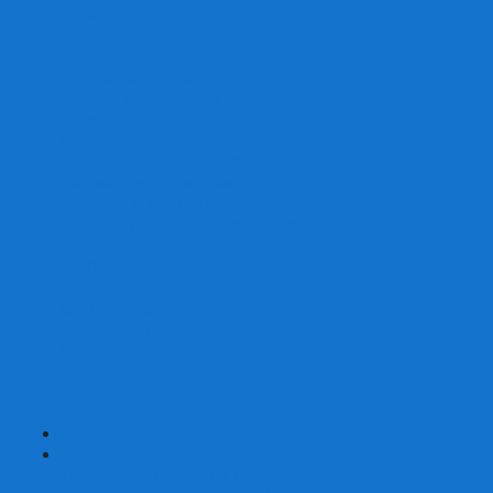
Скваеры
Уникальные
Змейки
Логические игры
Наборы головоломок
Неокубы
Металлические головоломки
Зеркальные головоломки
Смазка для головоломок
Таймеры и Маты для спидкубинга
Брелки кубиков и головоломок
Аксессуары
GAN
YJ (YongJun)
QiYi MoFangGe
Cyclone Boys
MoYu
ShengShou
YuXin
FanXin
+
-
Покер
Наборы для покера на 100 фишек