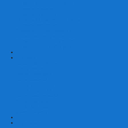
Шахматы турнирные Стаунтон
Шахматы из камня
Шахматы из металла
Шахматы из композитной смолы
Шахматы магнитные
Шахматы Шашки Нарды 3 в 1
Шахматные фигуры (без доски)
Шахматные доски (без фигур)
Шахматные ларцы (без фигур)
+
-
Нарды
Нарды с фотопечатью
Нарды резные
Нарды Армянские
Нарды кожаные
Нарды малые на 40
Нарды средние на 50
Нарды большие на 60
Фишки для нард
Зарики для нард
Сумки для нард
+
-
Детские игры