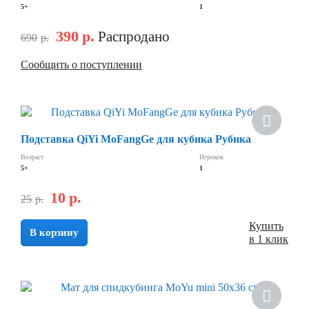
5+
1
390
р.
Распродано
690
р.
Сообщить о поступлении
Скидка
Подставка QiYi MoFangGe для кубика Рубика
Возраст
Игроков
5+
1
10
р.
25
р.
Купить
В корзину
в 1 клик
Скидка