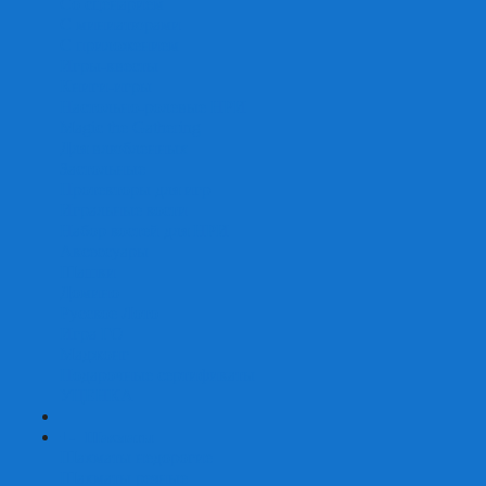
Со сценарием
С миниатюрами
С приложением
Игры-квесты
Книги-игры
Настольно-ролевые НРИ
Magic the Gathering
Для влюбленных
Застольные
Протекторы для игр
Игральные кости
Набор костей для НРИ
Аксессуары
Шашки
Домино
Русское Лото
Игра ГО
Маджонг
Подарочные сертификаты
УЦЕНКА
+
-
Шахматы
Шахматы недорогие
Шахматы резные