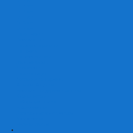
От 2 лет
От 3 лет
От 4 лет
От 5 лет
От 6 лет
От 7 лет
На внимание
Развивающие
На скорость реакции
На память
На развитие речи
Экономические
Логические
На ассоциации
Детские лото и домино
Ходилки-бродилки
Развивающие деревянные игры
Кубики историй
Наборы для опытов
Робототехника
Электронные конструкторы
Аквамозаика
Рисунки светом