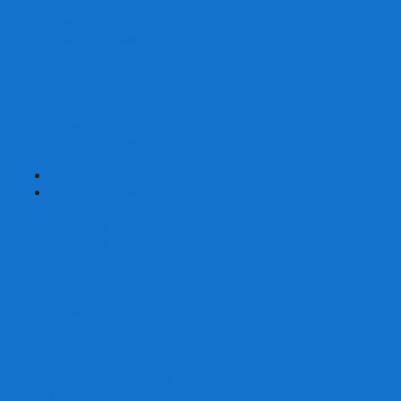
Страшные сказки
Таверна Красный Дракон
Ужас Аркхэма
Уно (UNO)
Шакал
Эволюция
Экивоки
Элементарно
Эпичные схватки боевых магов
Эрудит
+
-
Головоломки
Кубы 2х2
Кубы 3х3
Кубы 4x4
Кубы 5х5
Кубы 6х6
Кубы 7х7
Кубы 8х8 и больше
Магнитные головоломки
Пирамидки
Мегаминксы
Изменяющие форму
Скьюбы