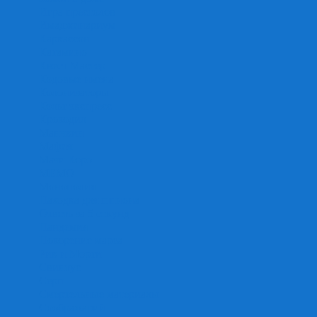
Игра престолов
Имаджинариум
Каркассон
Катамино
Квест Мастер
Кодовые имена
Колонизаторы
Кольт экспресс
Крокодил
Манчкин
Мафия
Мачи Коро
МЕМО
Монополия
Находка для шпиона
Ответь за 5 секунд
Пандемия
Покорение марса
Рик и Морти
Свинтус
Серп
Смертельные материалы
Соображарий