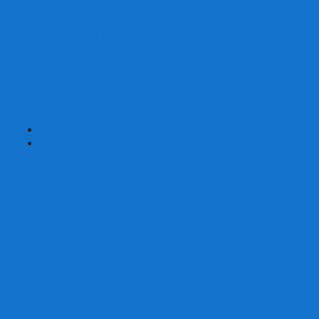
Карты от Ellusionist.com
Карты от Theory11.com
Классика от Bicycle
Классический дизайн
Наборы карт
Необычный дизайн
Специальные колоды Bicycle
ТАРО
Для фокусов и кардистри
+
-
Подарки
Метафорические ассоциативные карты
Блокноты
Браслеты
Ежедневники
Значки и пины
Конверты для денег
Планинги
Подарочные пакеты
Раскраски антистресс
Сквиши (Мялки)
Скетчбуки
Сувениры-приколы
Кружки