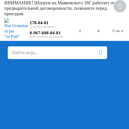
ВНИМАНИЕ! Шоурум на Маяковского 18Г работает по
Скидка
предварительной договоренности, позвоните перед
приездом.
278-04-81
О нас
0
0
8-967-608-04-81
+
-
Настольные игры
Для компании
Для вечеринки
Семейные
В дорогу
На ассоциации
На скорость реакции
Кооперативные
На логику
Карточные
Абстрактные
Стратегические
Экономические
Для одного
Дуэльные