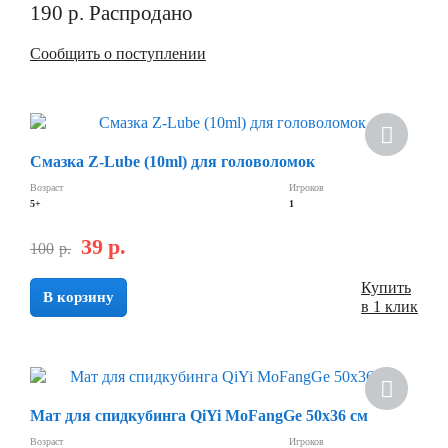
190
р.
Распродано
Сообщить о поступлении
Скидка
Смазка Z-Lube (10ml) для головоломок
Возраст
Игроков
5+
1
39
р.
100
р.
Купить
В корзину
в 1 клик
Скидка
Мат для спидкубинга QiYi MoFangGe 50х36 см
Возраст
Игроков