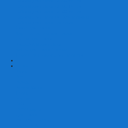
Наборы для покера на 200 фишек
Наборы для покера на 300 фишек
Наборы для покера на 500 фишек
Наборы для покера из 100% керамики
Наборы для покера Las Vegas
Сукно для покера
Карт-протекторы для покера
Фишки для покера
Аксессуары для покера
Кейсы для покера (пустые)
Собери свой набор для покера сам
+
-
Карты
Aviator
Bee
Bicycle
Bicycle Standard
Copag
Fournier
Tally-Ho
ГАФФ-карты
Для покера
Из 100% пластика
Карты от Art of Play