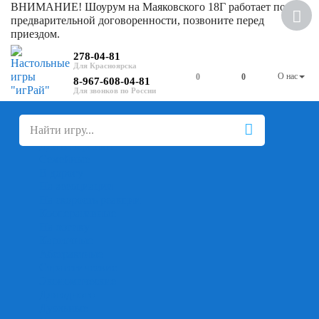
ВНИМАНИЕ! Шоурум на Маяковского 18Г работает по
предварительной договоренности, позвоните перед
приездом.
278-04-81
О нас
0
0
8-967-608-04-81
+
-
Настольные игры
Для компании
Для вечеринки
Семейные
В дорогу
На ассоциации
На скорость реакции
Кооперативные
На логику
Карточные
Абстрактные
Стратегические
Экономические
Для одного
Дуэльные