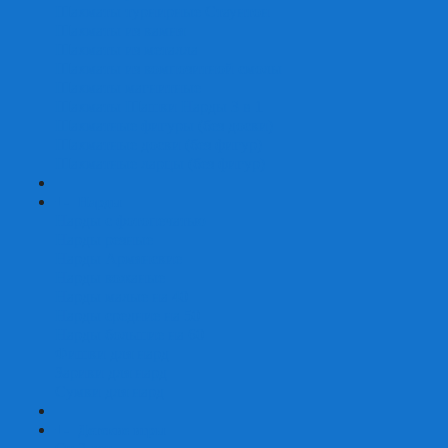
Шахматы турнирные Стаунтон
Шахматы из камня
Шахматы из металла
Шахматы из композитной смолы
Шахматы магнитные
Шахматы Шашки Нарды 3 в 1
Шахматные фигуры (без доски)
Шахматные доски (без фигур)
Шахматные ларцы (без фигур)
+
-
Нарды
Нарды с фотопечатью
Нарды резные
Нарды Армянские
Нарды кожаные
Нарды малые на 40
Нарды средние на 50
Нарды большие на 60
Фишки для нард
Зарики для нард
Сумки для нард
+
-
Детские игры