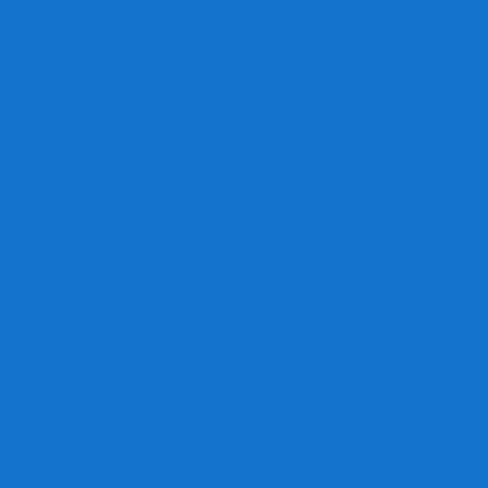
Игра престолов
Имаджинариум
Каркассон
Катамино
Квест Мастер
Кодовые имена
Колонизаторы
Кольт экспресс
Крокодил
Манчкин
Мафия
Мачи Коро
МЕМО
Монополия
Находка для шпиона
Ответь за 5 секунд
Пандемия
Покорение марса
Рик и Морти
Свинтус
Серп
Смертельные материалы
Соображарий