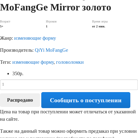
MoFangGe Mirror золото
Возраст
Игроков
Время игры
5+
1
от 2 мин.
Жанр:
изменяющие форму
Производитель:
QiYi MoFangGe
Теги:
изменяющие форму
,
головоломки
350
р.
Сообщить о поступлении
Распродано
Цена на товар при поступлении может отличаться от указанной
на сайте.
Также на данный товар можно оформить предзаказ при условии