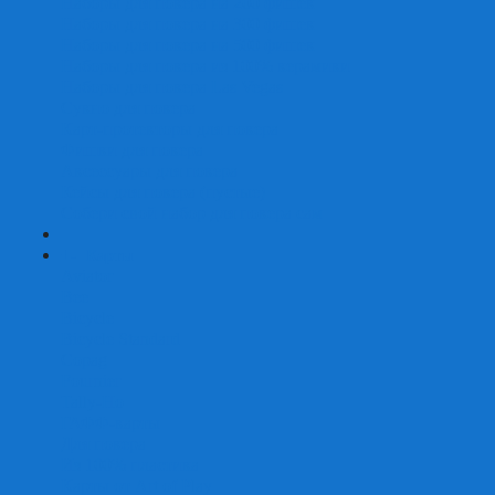
Наборы для покера на 200 фишек
Наборы для покера на 300 фишек
Наборы для покера на 500 фишек
Наборы для покера из 100% керамики
Наборы для покера Las Vegas
Сукно для покера
Карт-протекторы для покера
Фишки для покера
Аксессуары для покера
Кейсы для покера (пустые)
Собери свой набор для покера сам
+
-
Карты
Aviator
Bee
Bicycle
Bicycle Standard
Copag
Fournier
Tally-Ho
ГАФФ-карты
Для покера
Из 100% пластика
Карты от Art of Play