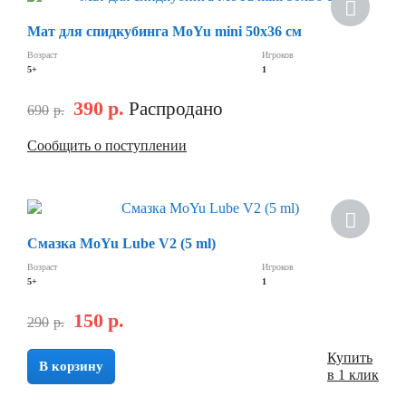
Мат для спидкубинга MoYu mini 50х36 см
Возраст
Игроков
5+
1
390
р.
Распродано
690
р.
Сообщить о поступлении
Смазка MoYu Lube V2 (5 ml)
Возраст
Игроков
5+
1
150
р.
290
р.
Купить
В корзину
в 1 клик