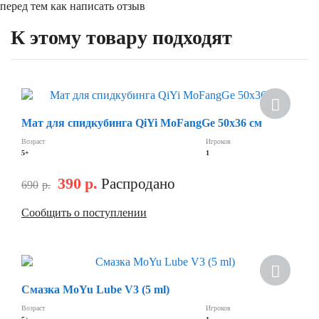
перед тем как написать отзыв
К этому товару подходят
Мат для спидкубинга QiYi MoFangGe 50х36 см
Возраст
Игроков
5+
1
390
р.
Распродано
690
р.
Сообщить о поступлении
Смазка MoYu Lube V3 (5 ml)
Возраст
Игроков