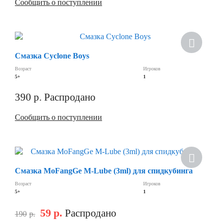
Сообщить о поступлении
Смазка Cyclone Boys
Возраст
Игроков
5+
1
390
р.
Распродано
Сообщить о поступлении
Смазка MoFangGe M-Lube (3ml) для спидкубинга
Возраст
Игроков
5+
1
59
р.
Распродано
190
р.