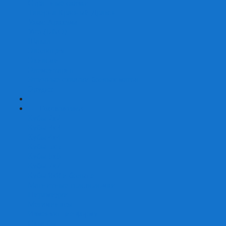
Страшные сказки
Таверна Красный Дракон
Ужас Аркхэма
Уно (UNO)
Шакал
Эволюция
Экивоки
Элементарно
Эпичные схватки боевых магов
Эрудит
+
-
Головоломки
Кубы 2х2
Кубы 3х3
Кубы 4x4
Кубы 5х5
Кубы 6х6
Кубы 7х7
Кубы 8х8 и больше
Магнитные головоломки
Пирамидки
Мегаминксы
Изменяющие форму
Скьюбы