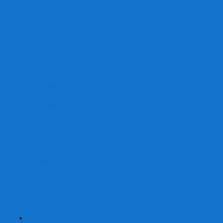
От 2 лет
От 3 лет
От 4 лет
От 5 лет
От 6 лет
От 7 лет
На внимание
Развивающие
На скорость реакции
На память
На развитие речи
Экономические
Логические
На ассоциации
Детские лото и домино
Ходилки-бродилки
Развивающие деревянные игры
Кубики историй
Наборы для опытов
Робототехника
Электронные конструкторы
Аквамозаика
Рисунки светом