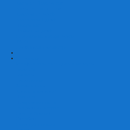
Карты от Ellusionist.com
Карты от Theory11.com
Классика от Bicycle
Классический дизайн
Наборы карт
Необычный дизайн
Специальные колоды Bicycle
ТАРО
Для фокусов и кардистри
+
-
Подарки
Метафорические ассоциативные карты
Блокноты
Браслеты
Ежедневники
Значки и пины
Конверты для денег
Планинги
Подарочные пакеты
Раскраски антистресс
Сквиши (Мялки)
Скетчбуки
Сувениры-приколы
Кружки