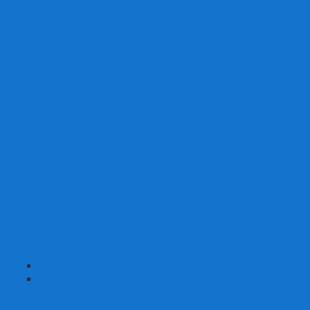
Со сценарием
С миниатюрами
С приложением
Игры-квесты
Книги-игры
Настольно-ролевые НРИ
Magic the Gathering
Для влюбленных
Застольные
Протекторы для игр
Игральные кости
Набор костей для НРИ
Аксессуары
Шашки
Домино
Русское Лото
Игра ГО
Маджонг
Подарочные сертификаты
УЦЕНКА
+
-
Шахматы
Шахматы недорогие
Шахматы резные