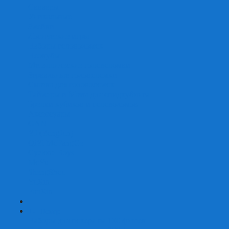
Скваеры
Уникальные
Змейки
Логические игры
Наборы головоломок
Неокубы
Металлические головоломки
Зеркальные головоломки
Смазка для головоломок
Таймеры и Маты для спидкубинга
Брелки кубиков и головоломок
Аксессуары
GAN
YJ (YongJun)
QiYi MoFangGe
Cyclone Boys
MoYu
ShengShou
YuXin
FanXin
+
-
Покер
Наборы для покера на 100 фишек