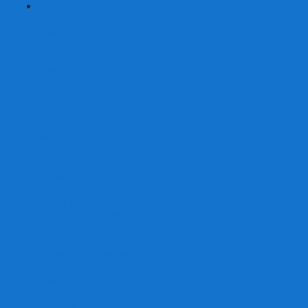
+
-
Серии
7 Чудес
Alias
Exit Квест
Fluxx
Pixel Tactics
Runebound
Small World
Азул
Активити
Башня, Дженга
Билет на поезд
Бэнг!
Взрывные котята
Воображарий
Время приключений
Гномы - вредители
Гравити фолз
Детективные истории
Детективные хроники
Диксит
Замес
Звёздные империи
Зомби в доме