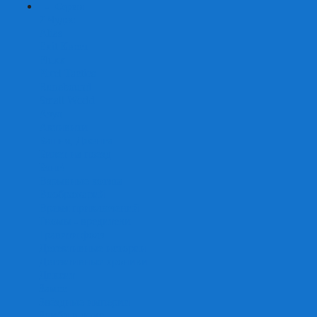
+
-
Серии
7 Чудес
Alias
Exit Квест
Fluxx
Pixel Tactics
Runebound
Small World
Азул
Активити
Башня, Дженга
Билет на поезд
Бэнг!
Взрывные котята
Воображарий
Время приключений
Гномы - вредители
Гравити фолз
Детективные истории
Детективные хроники
Диксит
Замес
Звёздные империи
Зомби в доме