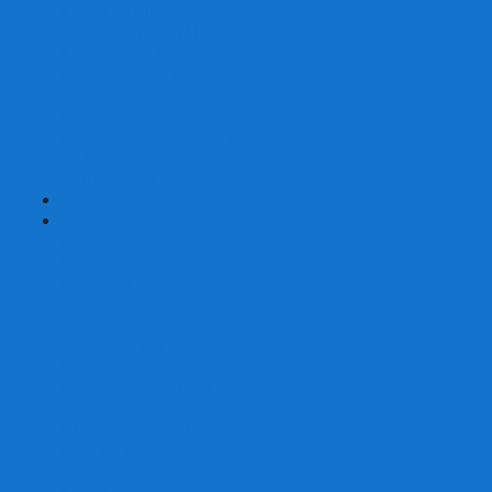
Карты от Ellusionist.com
Карты от Theory11.com
Классика от Bicycle
Классический дизайн
Наборы карт
Необычный дизайн
Специальные колоды Bicycle
ТАРО
Для фокусов и кардистри
+
-
Подарки
Метафорические ассоциативные карты
Блокноты
Браслеты
Ежедневники
Значки и пины
Конверты для денег
Планинги
Подарочные пакеты
Раскраски антистресс
Сквиши (Мялки)
Скетчбуки
Сувениры-приколы
Кружки