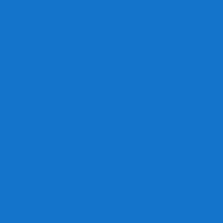
Игра престолов
Имаджинариум
Каркассон
Катамино
Квест Мастер
Кодовые имена
Колонизаторы
Кольт экспресс
Крокодил
Манчкин
Мафия
Мачи Коро
МЕМО
Монополия
Находка для шпиона
Ответь за 5 секунд
Пандемия
Покорение марса
Рик и Морти
Свинтус
Серп
Смертельные материалы
Соображарий