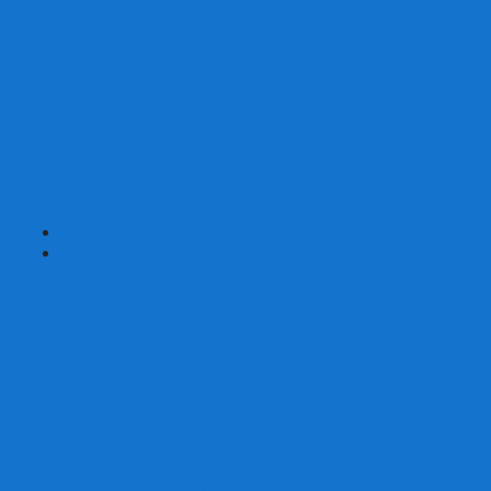
Наборы для покера на 200 фишек
Наборы для покера на 300 фишек
Наборы для покера на 500 фишек
Наборы для покера из 100% керамики
Наборы для покера Las Vegas
Сукно для покера
Карт-протекторы для покера
Фишки для покера
Аксессуары для покера
Кейсы для покера (пустые)
Собери свой набор для покера сам
+
-
Карты
Aviator
Bee
Bicycle
Bicycle Standard
Copag
Fournier
Tally-Ho
ГАФФ-карты
Для покера
Из 100% пластика
Карты от Art of Play