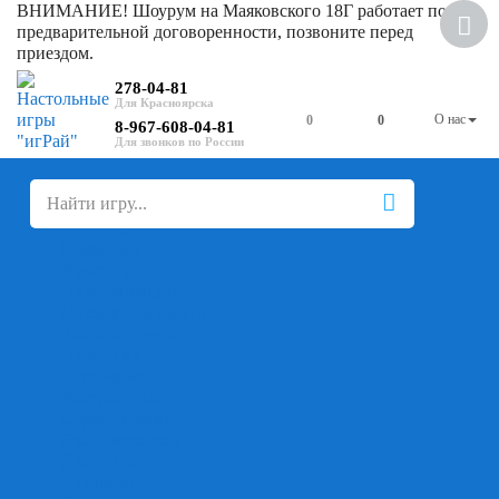
ВНИМАНИЕ! Шоурум на Маяковского 18Г работает по
предварительной договоренности, позвоните перед
приездом.
278-04-81
О нас
0
0
8-967-608-04-81
+
-
Настольные игры
Для компании
Для вечеринки
Семейные
В дорогу
На ассоциации
На скорость реакции
Кооперативные
На логику
Карточные
Абстрактные
Стратегические
Экономические
Для одного
Дуэльные