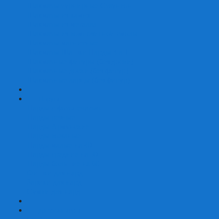
Шахматы турнирные Стаунтон
Шахматы из камня
Шахматы из металла
Шахматы из композитной смолы
Шахматы магнитные
Шахматы Шашки Нарды 3 в 1
Шахматные фигуры (без доски)
Шахматные доски (без фигур)
Шахматные ларцы (без фигур)
+
-
Нарды
Нарды с фотопечатью
Нарды резные
Нарды Армянские
Нарды кожаные
Нарды малые на 40
Нарды средние на 50
Нарды большие на 60
Фишки для нард
Зарики для нард
Сумки для нард
+
-
Детские игры