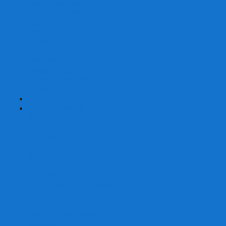
Страшные сказки
Таверна Красный Дракон
Ужас Аркхэма
Уно (UNO)
Шакал
Эволюция
Экивоки
Элементарно
Эпичные схватки боевых магов
Эрудит
+
-
Головоломки
Кубы 2х2
Кубы 3х3
Кубы 4x4
Кубы 5х5
Кубы 6х6
Кубы 7х7
Кубы 8х8 и больше
Магнитные головоломки
Пирамидки
Мегаминксы
Изменяющие форму
Скьюбы