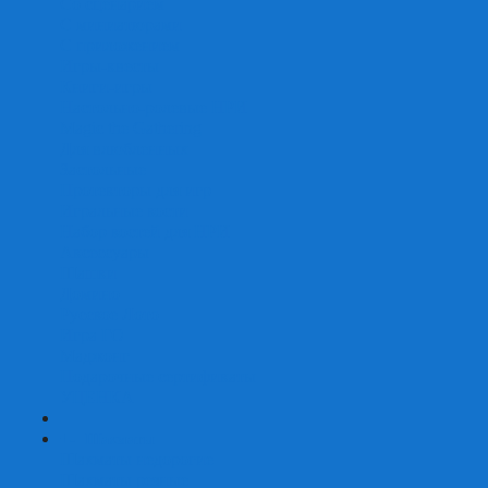
Со сценарием
С миниатюрами
С приложением
Игры-квесты
Книги-игры
Настольно-ролевые НРИ
Magic the Gathering
Для влюбленных
Застольные
Протекторы для игр
Игральные кости
Набор костей для НРИ
Аксессуары
Шашки
Домино
Русское Лото
Игра ГО
Маджонг
Подарочные сертификаты
УЦЕНКА
+
-
Шахматы
Шахматы недорогие
Шахматы резные