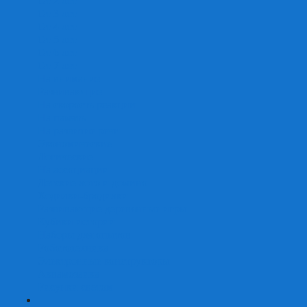
От 2 лет
От 3 лет
От 4 лет
От 5 лет
От 6 лет
От 7 лет
На внимание
Развивающие
На скорость реакции
На память
На развитие речи
Экономические
Логические
На ассоциации
Детские лото и домино
Ходилки-бродилки
Развивающие деревянные игры
Кубики историй
Наборы для опытов
Робототехника
Электронные конструкторы
Аквамозаика
Рисунки светом