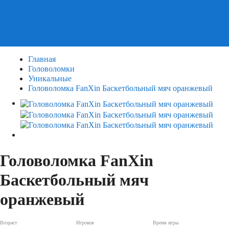
Пазлы
Деревянные пазлы
3Д Пазлы
Главная
Головоломки
Уникальные
Головоломка FanXin Баскетбольный мяч оранжевый
Головоломка FanXin
Баскетбольный мяч
оранжевый
Возраст
Игроков
Время игры