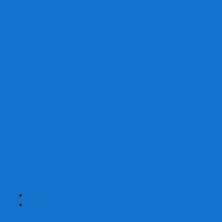
Скваеры
Уникальные
Змейки
Логические игры
Наборы головоломок
Неокубы
Металлические головоломки
Зеркальные головоломки
Смазка для головоломок
Таймеры и Маты для спидкубинга
Брелки кубиков и головоломок
Аксессуары
GAN
YJ (YongJun)
QiYi MoFangGe
Cyclone Boys
MoYu
ShengShou
YuXin
FanXin
+
-
Покер
Наборы для покера на 100 фишек