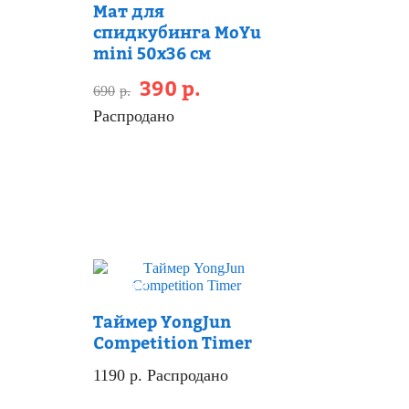
Мат для
спидкубинга MoYu
mini 50х36 см
390
р.
690
р.
Распродано
Скидка
Таймер YongJun
Competition Timer
1190
р.
Распродано