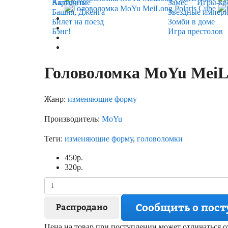
Карточные
Активити
Замес
Игры-кв
Башня, Дженга
Звёздные импер
Билет на поезд
Зомби в доме
Бэнг!
Игра престолов
Головоломка MoYu MeiLo
Жанр:
изменяющие форму
Производитель:
MoYu
Теги:
изменяющие форму
,
головоломки
450
р.
320
р.
Сообщить о пос
Распродано
Цена на товар при поступлении может отличаться о