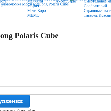
есты
Манчкин
Аксессуары
Смертельные м
ии
Мафия
Соображарий
Мачи Коро
Страшные сказ
МЕМО
Таверна Красн
ng Polaris Cube
туплении
т указанной на сайте.