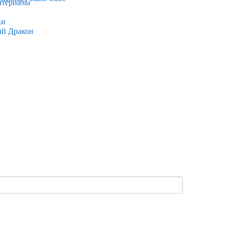
атериалы
ки
ый Дракон