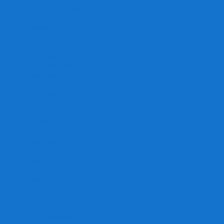
Игра престолов
Имаджинариум
Каркассон
Катамино
Квест Мастер
Кодовые имена
Колонизаторы
Кольт экспресс
Крокодил
Манчкин
Мафия
Мачи Коро
МЕМО
Монополия
Находка для шпиона
Ответь за 5 секунд
Пандемия
Покорение марса
Рик и Морти
Свинтус
Серп
Смертельные материалы
Соображарий