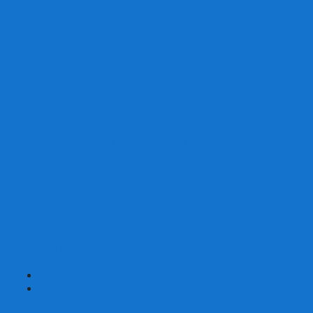
Скваеры
Уникальные
Змейки
Логические игры
Наборы головоломок
Неокубы
Металлические головоломки
Зеркальные головоломки
Смазка для головоломок
Таймеры и Маты для спидкубинга
Брелки кубиков и головоломок
Аксессуары
GAN
YJ (YongJun)
QiYi MoFangGe
Cyclone Boys
MoYu
ShengShou
YuXin
FanXin
+
-
Покер
Наборы для покера на 100 фишек