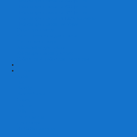
Наборы для покера на 200 фишек
Наборы для покера на 300 фишек
Наборы для покера на 500 фишек
Наборы для покера из 100% керамики
Наборы для покера Las Vegas
Сукно для покера
Карт-протекторы для покера
Фишки для покера
Аксессуары для покера
Кейсы для покера (пустые)
Собери свой набор для покера сам
+
-
Карты
Aviator
Bee
Bicycle
Bicycle Standard
Copag
Fournier
Tally-Ho
ГАФФ-карты
Для покера
Из 100% пластика
Карты от Art of Play