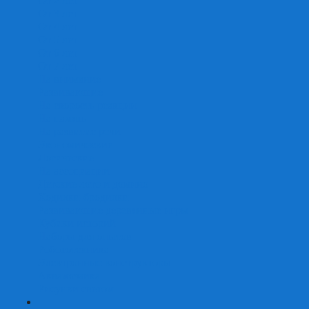
От 2 лет
От 3 лет
От 4 лет
От 5 лет
От 6 лет
От 7 лет
На внимание
Развивающие
На скорость реакции
На память
На развитие речи
Экономические
Логические
На ассоциации
Детские лото и домино
Ходилки-бродилки
Развивающие деревянные игры
Кубики историй
Наборы для опытов
Робототехника
Электронные конструкторы
Аквамозаика
Рисунки светом