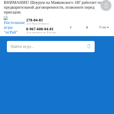
ВНИМАНИЕ! Шоурум на Маяковского 18Г работает по
Скидка
предварительной договоренности, позвоните перед
приездом.
278-04-81
О нас
0
0
8-967-608-04-81
+
-
Настольные игры
Для компании
Для вечеринки
Семейные
В дорогу
На ассоциации
На скорость реакции
Кооперативные
На логику
Карточные
Абстрактные
Стратегические
Экономические
Для одного
Дуэльные