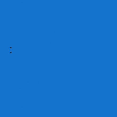
Карты от Ellusionist.com
Карты от Theory11.com
Классика от Bicycle
Классический дизайн
Наборы карт
Необычный дизайн
Специальные колоды Bicycle
ТАРО
Для фокусов и кардистри
+
-
Подарки
Метафорические ассоциативные карты
Блокноты
Браслеты
Ежедневники
Значки и пины
Конверты для денег
Планинги
Подарочные пакеты
Раскраски антистресс
Сквиши (Мялки)
Скетчбуки
Сувениры-приколы
Кружки