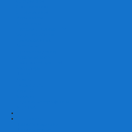
Со сценарием
С миниатюрами
С приложением
Игры-квесты
Книги-игры
Настольно-ролевые НРИ
Magic the Gathering
Для влюбленных
Застольные
Протекторы для игр
Игральные кости
Набор костей для НРИ
Аксессуары
Шашки
Домино
Русское Лото
Игра ГО
Маджонг
Подарочные сертификаты
УЦЕНКА
+
-
Шахматы
Шахматы недорогие
Шахматы резные