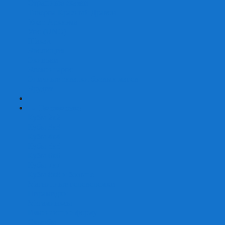
Страшные сказки
Таверна Красный Дракон
Ужас Аркхэма
Уно (UNO)
Шакал
Эволюция
Экивоки
Элементарно
Эпичные схватки боевых магов
Эрудит
+
-
Головоломки
Кубы 2х2
Кубы 3х3
Кубы 4x4
Кубы 5х5
Кубы 6х6
Кубы 7х7
Кубы 8х8 и больше
Магнитные головоломки
Пирамидки
Мегаминксы
Изменяющие форму
Скьюбы