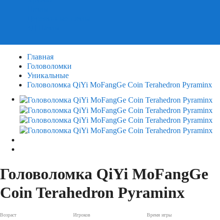
Пазлы
Деревянные пазлы
3Д Пазлы
Главная
Головоломки
Уникальные
Головоломка QiYi MoFangGe Coin Terahedron Pyraminx
Головоломка QiYi MoFangGe
Coin Terahedron Pyraminx
Возраст
Игроков
Время игры