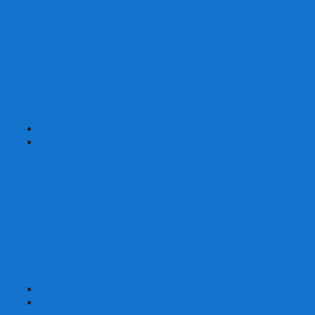
Шахматы турнирные Стаунтон
Шахматы из камня
Шахматы из металла
Шахматы из композитной смолы
Шахматы магнитные
Шахматы Шашки Нарды 3 в 1
Шахматные фигуры (без доски)
Шахматные доски (без фигур)
Шахматные ларцы (без фигур)
+
-
Нарды
Нарды с фотопечатью
Нарды резные
Нарды Армянские
Нарды кожаные
Нарды малые на 40
Нарды средние на 50
Нарды большие на 60
Фишки для нард
Зарики для нард
Сумки для нард
+
-
Детские игры