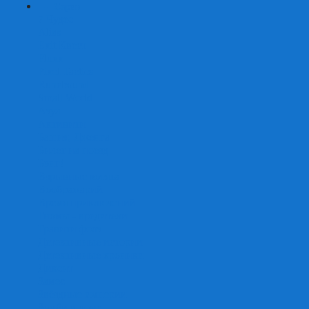
+
-
Серии
7 Чудес
Alias
Exit Квест
Fluxx
Pixel Tactics
Runebound
Small World
Азул
Активити
Башня, Дженга
Билет на поезд
Бэнг!
Взрывные котята
Воображарий
Время приключений
Гномы - вредители
Гравити фолз
Детективные истории
Детективные хроники
Диксит
Замес
Звёздные империи
Зомби в доме