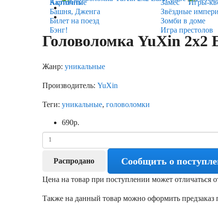
Карточные
Активити
Замес
Игры-кв
Башня, Дженга
Звёздные импер
Билет на поезд
Зомби в доме
Бэнг!
Игра престолов
Головоломка YuXin 2x2 
Жанр:
уникальные
Производитель:
YuXin
Теги:
уникальные
,
головоломки
690
р.
Сообщить о поступл
Распродано
Цена на товар при поступлении может отличаться о
Также на данный товар можно оформить предзаказ п