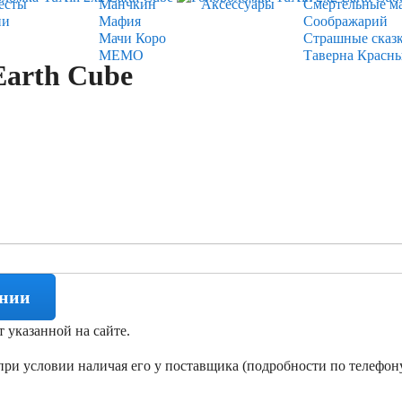
есты
Манчкин
Аксессуары
Смертельные м
ии
Мафия
Соображарий
Мачи Коро
Страшные сказ
МЕМО
Таверна Красн
Earth Cube
ении
т указанной на сайте.
ри условии наличая его у поставщика (подробности по телефону