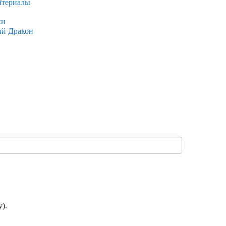
атериалы
ки
ый Дракон
).