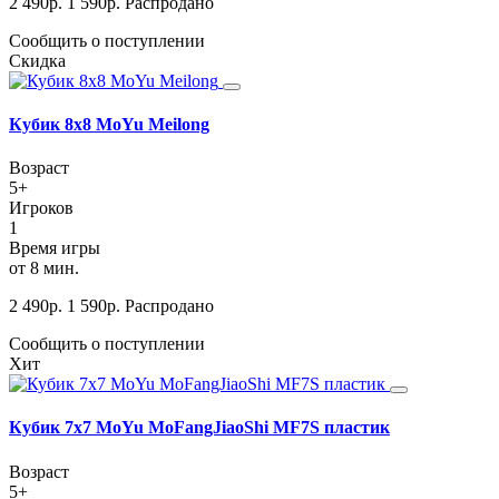
2 490
р.
1 590
р.
Распродано
Сообщить о поступлении
Скидка
Кубик 8х8 MoYu Meilong
Возраст
5+
Игроков
1
Время игры
от 8 мин.
2 490
р.
1 590
р.
Распродано
Сообщить о поступлении
Хит
Кубик 7х7 MoYu MoFangJiaoShi MF7S пластик
Возраст
5+