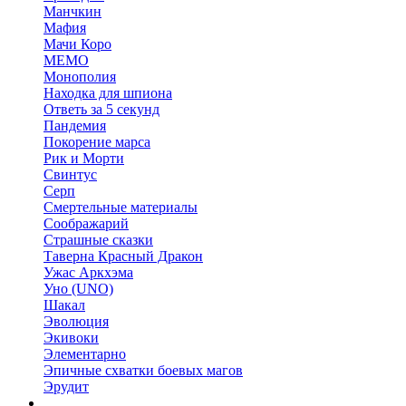
Манчкин
Мафия
Мачи Коро
МЕМО
Монополия
Находка для шпиона
Ответь за 5 секунд
Пандемия
Покорение марса
Рик и Морти
Свинтус
Серп
Смертельные материалы
Соображарий
Страшные сказки
Таверна Красный Дракон
Ужас Аркхэма
Уно (UNO)
Шакал
Эволюция
Экивоки
Элементарно
Эпичные схватки боевых магов
Эрудит