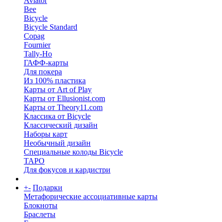
Aviator
Bee
Bicycle
Bicycle Standard
Copag
Fournier
Tally-Ho
ГАФФ-карты
Для покера
Из 100% пластика
Карты от Art of Play
Карты от Ellusionist.com
Карты от Theory11.com
Классика от Bicycle
Классический дизайн
Наборы карт
Необычный дизайн
Специальные колоды Bicycle
ТАРО
Для фокусов и кардистри
+
-
Подарки
Метафорические ассоциативные карты
Блокноты
Браслеты