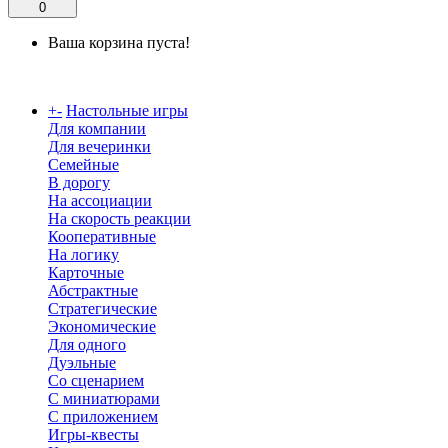
0
Ваша корзина пуста!
Каталог
+
-
Настольные игры
Для компании
Для вечеринки
Семейные
В дорогу
На ассоциации
На скорость реакции
Кооперативные
На логику
Карточные
Абстрактные
Стратегические
Экономические
Для одного
Дуэльные
Со сценарием
С миниатюрами
С приложением
Игры-квесты