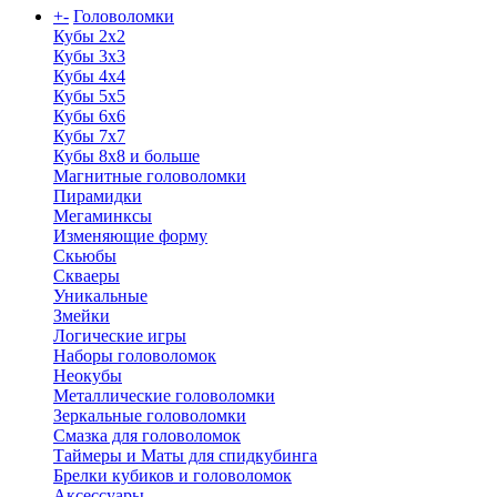
+
-
Головоломки
Кубы 2х2
Кубы 3х3
Кубы 4x4
Кубы 5х5
Кубы 6х6
Кубы 7х7
Кубы 8х8 и больше
Магнитные головоломки
Пирамидки
Мегаминксы
Изменяющие форму
Скьюбы
Скваеры
Уникальные
Змейки
Логические игры
Наборы головоломок
Неокубы
Металлические головоломки
Зеркальные головоломки
Смазка для головоломок
Таймеры и Маты для спидкубинга
Брелки кубиков и головоломок
Аксессуары