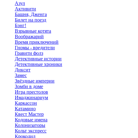
Азул
Активити
Башня, Дженга
Билет на поезд
Бэнг!
Взрывные котята
Воображарий
Время приключений
Гномы - вредители
Гравити фолз
Детективные истории
Детективные хроники
Диксит
Замес
Звёздные империи
Зомби в доме
Игра престолов
Имаджинариум
Каркассон
Катамино
Квест Мастер
Кодовые имена
Колонизаторы
Кольт экспресс
Крокодил