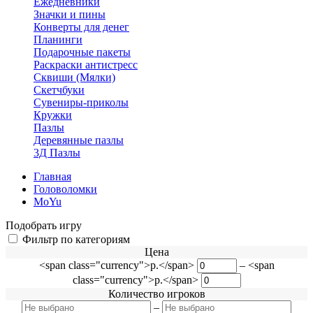
Ежедневники
Значки и пины
Конверты для денег
Планинги
Подарочные пакеты
Раскраски антистресс
Сквиши (Мялки)
Скетчбуки
Сувениры-приколы
Кружки
Пазлы
Деревянные пазлы
3Д Пазлы
Главная
Головоломки
MoYu
Подобрать игру
Фильтр по категориям
Цена
<span class="currency">р.</span>
–
<span
class="currency">р.</span>
Количество игроков
–