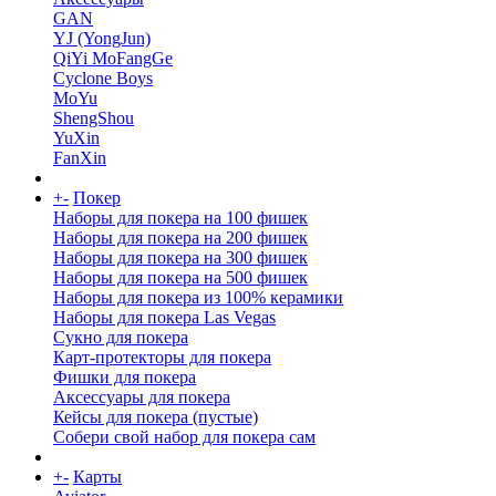
GAN
YJ (YongJun)
QiYi MoFangGe
Cyclone Boys
MoYu
ShengShou
YuXin
FanXin
+
-
Покер
Наборы для покера на 100 фишек
Наборы для покера на 200 фишек
Наборы для покера на 300 фишек
Наборы для покера на 500 фишек
Наборы для покера из 100% керамики
Наборы для покера Las Vegas
Сукно для покера
Карт-протекторы для покера
Фишки для покера
Аксессуары для покера
Кейсы для покера (пустые)
Собери свой набор для покера сам
+
-
Карты