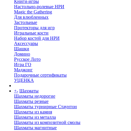
Книги-игры
Настольно-ролевые НРИ
Magic the Gathering
Для влюбленных
Застольные
Протекторы для игр
Игральные кости
Набор костей для НРИ
Аксессуары
Шашки
Домино
Русское Лото
Игра ГО
Маджонг
Подарочные сертификаты
УЦЕНКА
+
-
Шахматы
Шахматы недорогие
Шахматы резные
Шахматы турнирные Стаунтон
Шахматы из камня
Шахматы из металла
Шахматы из композитной смолы
Шахматы магнитные