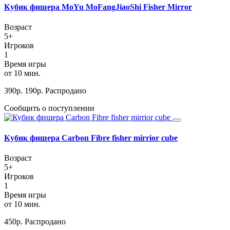
Кубик фишера MoYu MoFangJiaoShi Fisher Mirror
Возраст
5+
Игроков
1
Время игры
от 10 мин.
390
р.
190
р.
Распродано
Сообщить о поступлении
Кубик фишера Carbon Fibre fisher mirrior cube
Возраст
5+
Игроков
1
Время игры
от 10 мин.
450
р.
Распродано