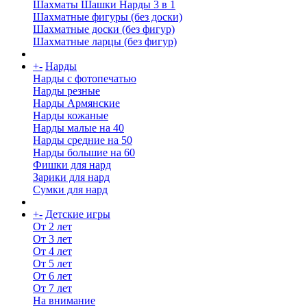
Шахматы Шашки Нарды 3 в 1
Шахматные фигуры (без доски)
Шахматные доски (без фигур)
Шахматные ларцы (без фигур)
+
-
Нарды
Нарды с фотопечатью
Нарды резные
Нарды Армянские
Нарды кожаные
Нарды малые на 40
Нарды средние на 50
Нарды большие на 60
Фишки для нард
Зарики для нард
Сумки для нард
+
-
Детские игры
От 2 лет
От 3 лет
От 4 лет
От 5 лет
От 6 лет
От 7 лет
На внимание