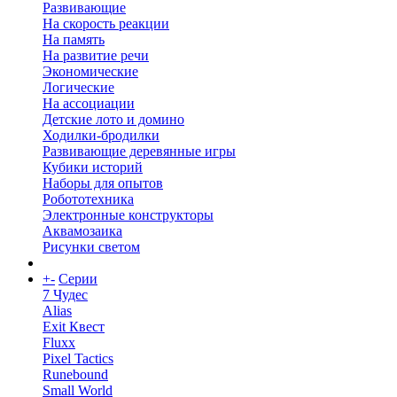
Развивающие
На скорость реакции
На память
На развитие речи
Экономические
Логические
На ассоциации
Детские лото и домино
Ходилки-бродилки
Развивающие деревянные игры
Кубики историй
Наборы для опытов
Робототехника
Электронные конструкторы
Аквамозаика
Рисунки светом
+
-
Серии
7 Чудес
Alias
Exit Квест
Fluxx
Pixel Tactics
Runebound
Small World