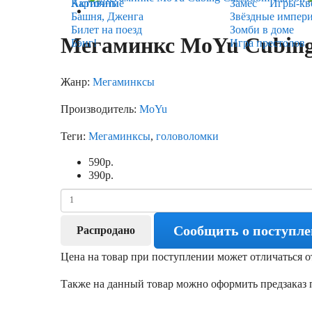
Карточные
Активити
Замес
Игры-кв
Башня, Дженга
Звёздные импер
Билет на поезд
Зомби в доме
Мегаминкс MoYu Cubing
Бэнг!
Игра престолов
Жанр:
Мегаминксы
Производитель:
MoYu
Теги:
Мегаминксы
,
головоломки
590
р.
390
р.
Сообщить о поступл
Распродано
Цена на товар при поступлении может отличаться о
Также на данный товар можно оформить предзаказ п