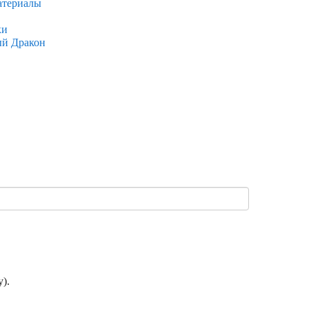
атериалы
ки
ый Дракон
).