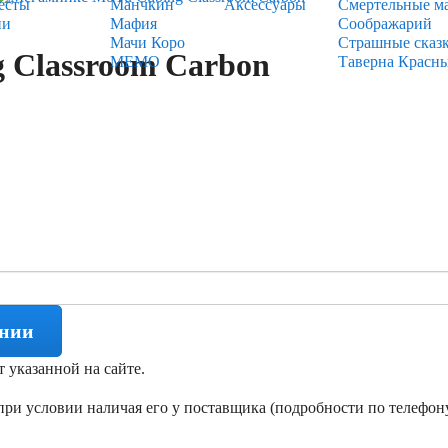
есты
Манчкин
Аксессуары
Смертельные м
ии
Мафия
Соображарий
Мачи Коро
Страшные сказ
 Classroom Carbon
МЕМО
Таверна Красн
ении
т указанной на сайте.
ри условии наличая его у поставщика (подробности по телефону