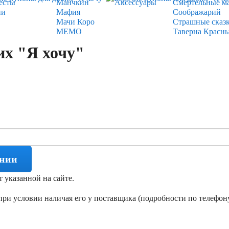
есты
Манчкин
Аксессуары
Смертельные м
ии
Мафия
Соображарий
Мачи Коро
Страшные сказ
МЕМО
Таверна Красн
их "Я хочу"
ении
т указанной на сайте.
ри условии наличая его у поставщика (подробности по телефону