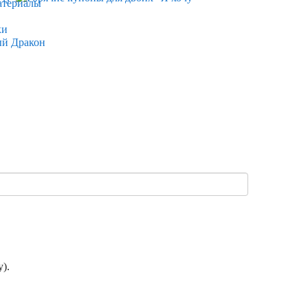
атериалы
ки
ый Дракон
).