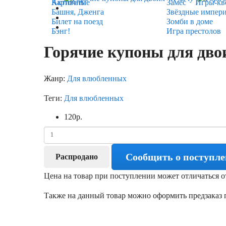
Карточные
Активити
Замес
Игры-кв
Башня, Дженга
Звёздные импер
Билет на поезд
Зомби в доме
Бэнг!
Игра престолов
Горячие купоны для дво
Жанр:
Для влюбленных
Теги:
Для влюбленных
120
р.
Сообщить о поступл
Распродано
Цена на товар при поступлении может отличаться о
Также на данный товар можно оформить предзаказ п