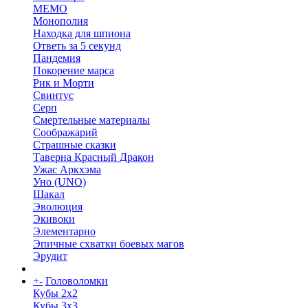
МЕМО
Монополия
Находка для шпиона
Ответь за 5 секунд
Пандемия
Покорение марса
Рик и Морти
Свинтус
Серп
Смертельные материалы
Соображарий
Страшные сказки
Таверна Красный Дракон
Ужас Аркхэма
Уно (UNO)
Шакал
Эволюция
Экивоки
Элементарно
Эпичные схватки боевых магов
Эрудит
+
-
Головоломки
Кубы 2х2
Кубы 3х3