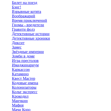
Билет на поезд
Бэнг!
Взрывные котята
Воображарий
Время приключений
Гномы - вредители
Гравити фолз
Детективные истории
Детективные хроники
Диксит
Замес
Звёздные империи
Зомби в доме
Игра престолов
Имаджинариум
Каркассон
Катамино
Квест Мастер
Кодовые имена
Колонизаторы
Кольт экспресс
Крокодил
Манчкин
Мафия
Мачи Коро