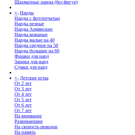
Шахматные ларцы (без фигур)
+
-
Нарды
Нарды с фотопечатью
Нарды резные
Нарды Армянские
Нарды кожаные
Нарды малые на 40
Нарды средние на 50
Нарды большие на 60
Фишки для нард
Зарики для нард
Сумки для нард
+
-
Детские игры
От 2 лет
От 3 лет
От 4 лет
От 5 лет
От 6 лет
От 7 лет
На внимание
Развивающие
На скорость реакции
На память