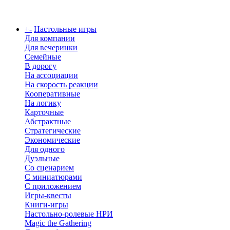
Каталог
+
-
Настольные игры
Для компании
Для вечеринки
Семейные
В дорогу
На ассоциации
На скорость реакции
Кооперативные
На логику
Карточные
Абстрактные
Стратегические
Экономические
Для одного
Дуэльные
Со сценарием
С миниатюрами
С приложением
Игры-квесты
Книги-игры
Настольно-ролевые НРИ
Magic the Gathering