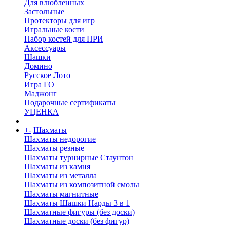
Для влюбленных
Застольные
Протекторы для игр
Игральные кости
Набор костей для НРИ
Аксессуары
Шашки
Домино
Русское Лото
Игра ГО
Маджонг
Подарочные сертификаты
УЦЕНКА
+
-
Шахматы
Шахматы недорогие
Шахматы резные
Шахматы турнирные Стаунтон
Шахматы из камня
Шахматы из металла
Шахматы из композитной смолы
Шахматы магнитные
Шахматы Шашки Нарды 3 в 1
Шахматные фигуры (без доски)
Шахматные доски (без фигур)