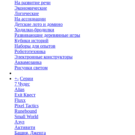
На развитие речи
Экономические
Логические
На ассоциации
Детские лото и домино
Ходилки-бродилки
Развивающие деревянные игры
Кубики историй
Наборы для опытов
Робототехника
Электронные конструкторы
Аквамозаика
Рисунки светом
+
-
Серии
7 Чудес
Alias
Exit Квест
Fluxx
Pixel Tactics
Runebound
Small World
Азул
Активити
Башня, Дженга