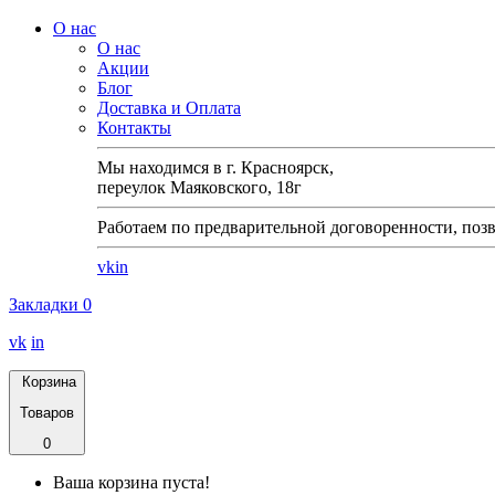
О нас
О нас
Акции
Блог
Доставка и Оплата
Контакты
Мы находимся в г. Красноярск,
переулок Маяковского, 18г
Работаем по предварительной договоренности, позв
vk
in
Закладки
0
vk
in
Корзина
Товаров
0
Ваша корзина пуста!