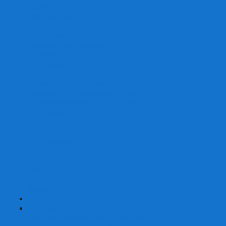
Скваеры
Уникальные
Змейки
Логические игры
Наборы головоломок
Неокубы
Металлические головоломки
Зеркальные головоломки
Смазка для головоломок
Таймеры и Маты для спидкубинга
Брелки кубиков и головоломок
Аксессуары
GAN
YJ (YongJun)
QiYi MoFangGe
Cyclone Boys
MoYu
ShengShou
YuXin
FanXin
+
-
Покер
Наборы для покера на 100 фишек