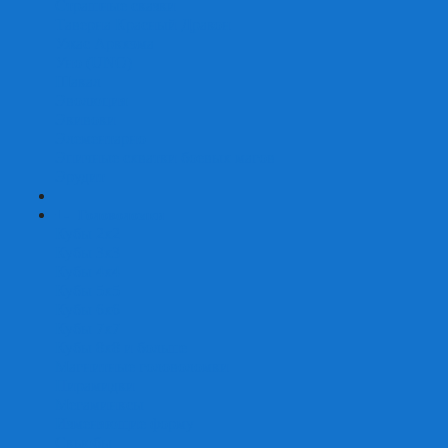
Страшные сказки
Таверна Красный Дракон
Ужас Аркхэма
Уно (UNO)
Шакал
Эволюция
Экивоки
Элементарно
Эпичные схватки боевых магов
Эрудит
+
-
Головоломки
Кубы 2х2
Кубы 3х3
Кубы 4x4
Кубы 5х5
Кубы 6х6
Кубы 7х7
Кубы 8х8 и больше
Магнитные головоломки
Пирамидки
Мегаминксы
Изменяющие форму
Скьюбы