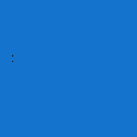
Карты от Ellusionist.com
Карты от Theory11.com
Классика от Bicycle
Классический дизайн
Наборы карт
Необычный дизайн
Специальные колоды Bicycle
ТАРО
Для фокусов и кардистри
+
-
Подарки
Метафорические ассоциативные карты
Блокноты
Браслеты
Ежедневники
Значки и пины
Конверты для денег
Планинги
Подарочные пакеты
Раскраски антистресс
Сквиши (Мялки)
Скетчбуки
Сувениры-приколы
Кружки