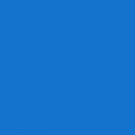
Игра престолов
Имаджинариум
Каркассон
Катамино
Квест Мастер
Кодовые имена
Колонизаторы
Кольт экспресс
Крокодил
Манчкин
Мафия
Мачи Коро
МЕМО
Монополия
Находка для шпиона
Ответь за 5 секунд
Пандемия
Покорение марса
Рик и Морти
Свинтус
Серп
Смертельные материалы
Соображарий