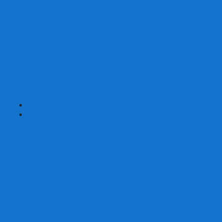
Наборы для покера на 200 фишек
Наборы для покера на 300 фишек
Наборы для покера на 500 фишек
Наборы для покера из 100% керамики
Наборы для покера Las Vegas
Сукно для покера
Карт-протекторы для покера
Фишки для покера
Аксессуары для покера
Кейсы для покера (пустые)
Собери свой набор для покера сам
+
-
Карты
Aviator
Bee
Bicycle
Bicycle Standard
Copag
Fournier
Tally-Ho
ГАФФ-карты
Для покера
Из 100% пластика
Карты от Art of Play