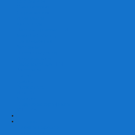
Со сценарием
С миниатюрами
С приложением
Игры-квесты
Книги-игры
Настольно-ролевые НРИ
Magic the Gathering
Для влюбленных
Застольные
Протекторы для игр
Игральные кости
Набор костей для НРИ
Аксессуары
Шашки
Домино
Русское Лото
Игра ГО
Маджонг
Подарочные сертификаты
УЦЕНКА
+
-
Шахматы
Шахматы недорогие
Шахматы резные