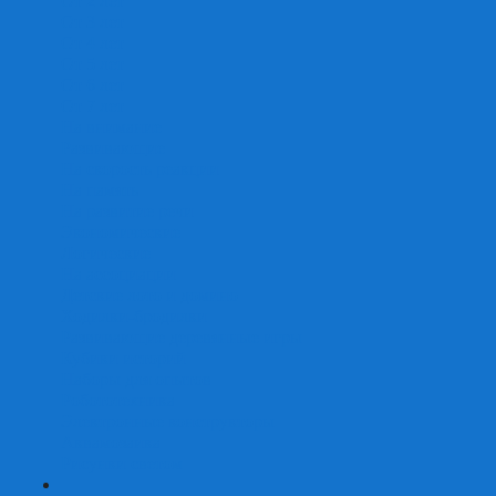
От 2 лет
От 3 лет
От 4 лет
От 5 лет
От 6 лет
От 7 лет
На внимание
Развивающие
На скорость реакции
На память
На развитие речи
Экономические
Логические
На ассоциации
Детские лото и домино
Ходилки-бродилки
Развивающие деревянные игры
Кубики историй
Наборы для опытов
Робототехника
Электронные конструкторы
Аквамозаика
Рисунки светом