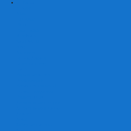
+
-
Серии
7 Чудес
Alias
Exit Квест
Fluxx
Pixel Tactics
Runebound
Small World
Азул
Активити
Башня, Дженга
Билет на поезд
Бэнг!
Взрывные котята
Воображарий
Время приключений
Гномы - вредители
Гравити фолз
Детективные истории
Детективные хроники
Диксит
Замес
Звёздные империи
Зомби в доме