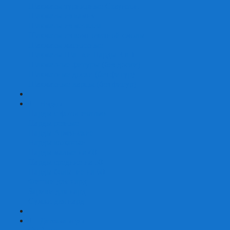
Шахматы турнирные Стаунтон
Шахматы из камня
Шахматы из металла
Шахматы из композитной смолы
Шахматы магнитные
Шахматы Шашки Нарды 3 в 1
Шахматные фигуры (без доски)
Шахматные доски (без фигур)
Шахматные ларцы (без фигур)
+
-
Нарды
Нарды с фотопечатью
Нарды резные
Нарды Армянские
Нарды кожаные
Нарды малые на 40
Нарды средние на 50
Нарды большие на 60
Фишки для нард
Зарики для нард
Сумки для нард
+
-
Детские игры