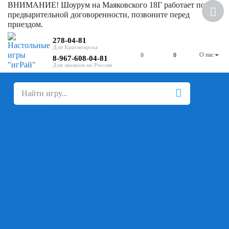
ВНИМАНИЕ! Шоурум на Маяковского 18Г работает по
предварительной договоренности, позвоните перед
приездом.
278-04-81
О нас
0
0
8-967-608-04-81
+
-
Настольные игры
Для компании
Для вечеринки
Семейные
В дорогу
На ассоциации
На скорость реакции
Кооперативные
На логику
Карточные
Абстрактные
Стратегические
Экономические
Для одного
Дуэльные