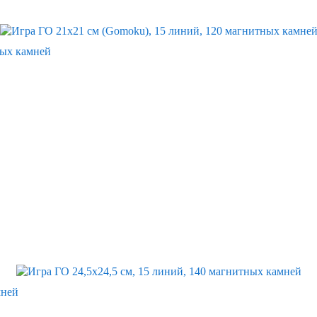
ных камней
мней