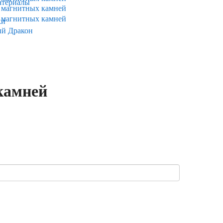
атериалы
ки
ый Дракон
камней