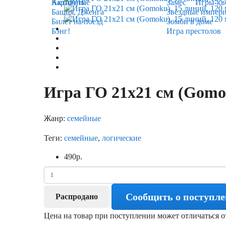
Карточные
Активити
Замес
Игры-кв
Башня, Дженга
Звёздные импер
Билет на поезд
Зомби в доме
Бэнг!
Игра престолов
Игра ГО 21х21 см (Gomo
Жанр:
семейные
Теги:
семейные
,
логические
490
р.
Сообщить о поступл
Распродано
Цена на товар при поступлении может отличаться о