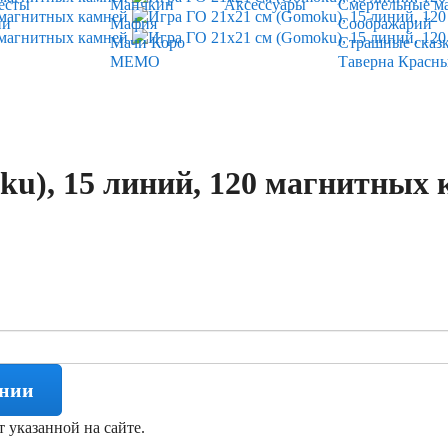
есты
Манчкин
Аксессуары
Смертельные м
ии
Мафия
Соображарий
Мачи Коро
Страшные сказ
МЕМО
Таверна Красн
ku), 15 линий, 120 магнитных 
ении
т указанной на сайте.