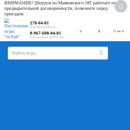
ВНИМАНИЕ! Шоурум на Маяковского 18Г работает по
Хит
предварительной договоренности, позвоните перед
приездом.
Скидка
278-04-81
О нас
0
0
8-967-608-04-81
+
-
Настольные игры
Для компании
Для вечеринки
Семейные
В дорогу
На ассоциации
На скорость реакции
Кооперативные
На логику
Карточные
Абстрактные
Стратегические
Экономические
Для одного
Дуэльные