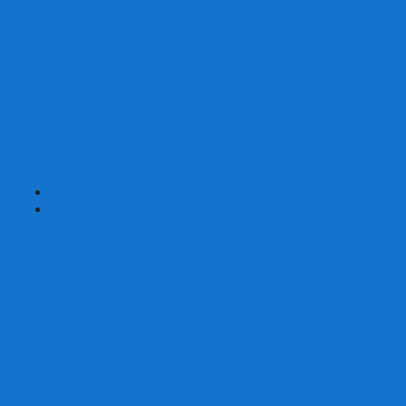
Наборы для покера на 200 фишек
Наборы для покера на 300 фишек
Наборы для покера на 500 фишек
Наборы для покера из 100% керамики
Наборы для покера Las Vegas
Сукно для покера
Карт-протекторы для покера
Фишки для покера
Аксессуары для покера
Кейсы для покера (пустые)
Собери свой набор для покера сам
+
-
Карты
Aviator
Bee
Bicycle
Bicycle Standard
Copag
Fournier
Tally-Ho
ГАФФ-карты
Для покера
Из 100% пластика
Карты от Art of Play