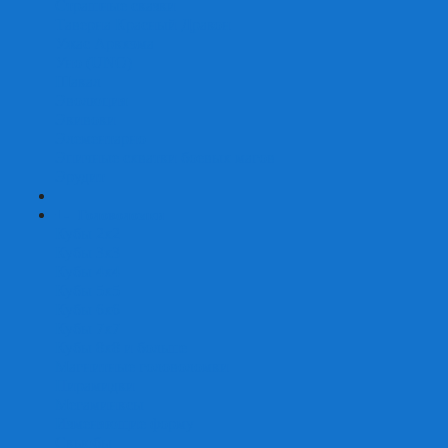
Страшные сказки
Таверна Красный Дракон
Ужас Аркхэма
Уно (UNO)
Шакал
Эволюция
Экивоки
Элементарно
Эпичные схватки боевых магов
Эрудит
+
-
Головоломки
Кубы 2х2
Кубы 3х3
Кубы 4x4
Кубы 5х5
Кубы 6х6
Кубы 7х7
Кубы 8х8 и больше
Магнитные головоломки
Пирамидки
Мегаминксы
Изменяющие форму
Скьюбы