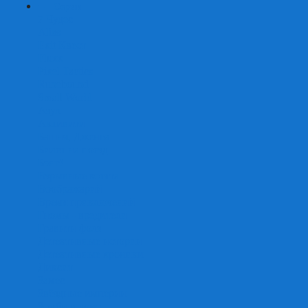
+
-
Серии
7 Чудес
Alias
Exit Квест
Fluxx
Pixel Tactics
Runebound
Small World
Азул
Активити
Башня, Дженга
Билет на поезд
Бэнг!
Взрывные котята
Воображарий
Время приключений
Гномы - вредители
Гравити фолз
Детективные истории
Детективные хроники
Диксит
Замес
Звёздные империи
Зомби в доме