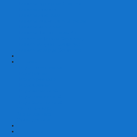
Шахматы турнирные Стаунтон
Шахматы из камня
Шахматы из металла
Шахматы из композитной смолы
Шахматы магнитные
Шахматы Шашки Нарды 3 в 1
Шахматные фигуры (без доски)
Шахматные доски (без фигур)
Шахматные ларцы (без фигур)
+
-
Нарды
Нарды с фотопечатью
Нарды резные
Нарды Армянские
Нарды кожаные
Нарды малые на 40
Нарды средние на 50
Нарды большие на 60
Фишки для нард
Зарики для нард
Сумки для нард
+
-
Детские игры