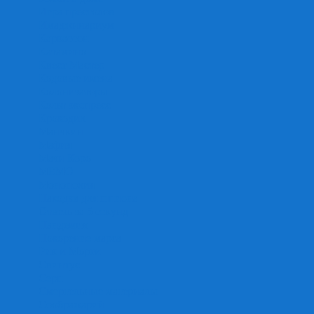
Игра престолов
Имаджинариум
Каркассон
Катамино
Квест Мастер
Кодовые имена
Колонизаторы
Кольт экспресс
Крокодил
Манчкин
Мафия
Мачи Коро
МЕМО
Монополия
Находка для шпиона
Ответь за 5 секунд
Пандемия
Покорение марса
Рик и Морти
Свинтус
Серп
Смертельные материалы
Соображарий