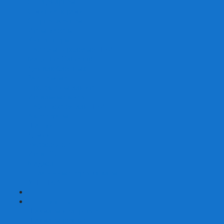
Со сценарием
С миниатюрами
С приложением
Игры-квесты
Книги-игры
Настольно-ролевые НРИ
Magic the Gathering
Для влюбленных
Застольные
Протекторы для игр
Игральные кости
Набор костей для НРИ
Аксессуары
Шашки
Домино
Русское Лото
Игра ГО
Маджонг
Подарочные сертификаты
УЦЕНКА
+
-
Шахматы
Шахматы недорогие
Шахматы резные