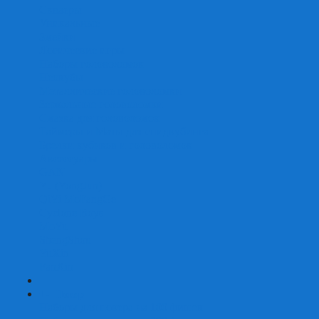
Скваеры
Уникальные
Змейки
Логические игры
Наборы головоломок
Неокубы
Металлические головоломки
Зеркальные головоломки
Смазка для головоломок
Таймеры и Маты для спидкубинга
Брелки кубиков и головоломок
Аксессуары
GAN
YJ (YongJun)
QiYi MoFangGe
Cyclone Boys
MoYu
ShengShou
YuXin
FanXin
+
-
Покер
Наборы для покера на 100 фишек