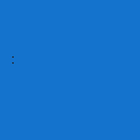
Карты от Ellusionist.com
Карты от Theory11.com
Классика от Bicycle
Классический дизайн
Наборы карт
Необычный дизайн
Специальные колоды Bicycle
ТАРО
Для фокусов и кардистри
+
-
Подарки
Метафорические ассоциативные карты
Блокноты
Браслеты
Ежедневники
Значки и пины
Конверты для денег
Планинги
Подарочные пакеты
Раскраски антистресс
Сквиши (Мялки)
Скетчбуки
Сувениры-приколы
Кружки