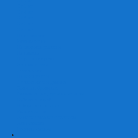
От 2 лет
От 3 лет
От 4 лет
От 5 лет
От 6 лет
От 7 лет
На внимание
Развивающие
На скорость реакции
На память
На развитие речи
Экономические
Логические
На ассоциации
Детские лото и домино
Ходилки-бродилки
Развивающие деревянные игры
Кубики историй
Наборы для опытов
Робототехника
Электронные конструкторы
Аквамозаика
Рисунки светом